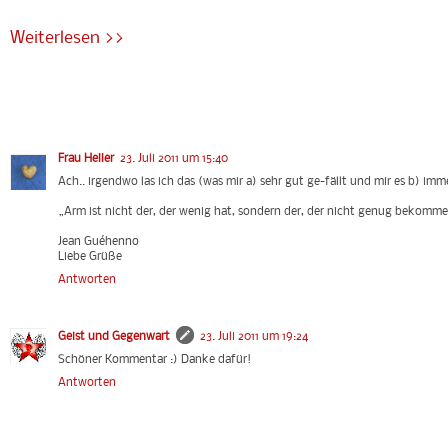
Weiterlesen >>
Frau Heller
23. Juli 2011 um 15:40
Ach.. irgendwo las ich das (was mir a) sehr gut ge-fällt und mir es b) imme
„Arm ist nicht der, der wenig hat, sondern der, der nicht genug bekomm
Jean Guéhenno
Liebe Grüße
Antworten
Geist und Gegenwart
23. Juli 2011 um 19:24
Schöner Kommentar :) Danke dafür!
Antworten