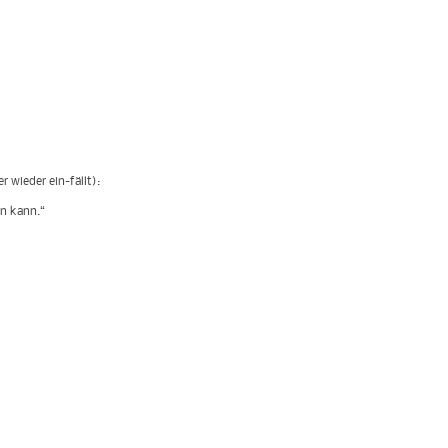
r wieder ein-fällt):
en kann.“