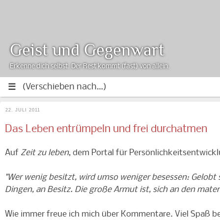
Geist und Gegenwart
Erkenne dich selbst. Der Rest kommt (fast) von allein.
22. JULI 2011
Das Leben entrümpeln und frei durchatmen
Auf
Zeit zu leben
, dem Portal für Persönlichkeitsentwickl
"Wer wenig besitzt, wird umso weniger besessen: Gelobt s
Dingen, an Besitz. Die große Armut ist, sich an den mate
Wie immer freue ich mich über Kommentare. Viel Spaß be