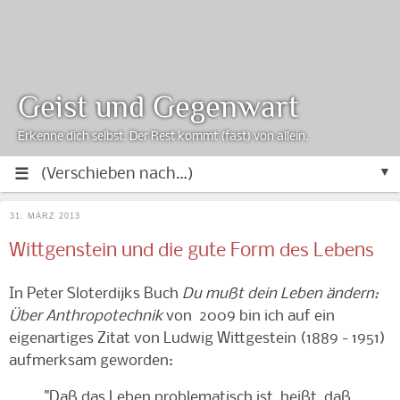
Geist und Gegenwart
Erkenne dich selbst. Der Rest kommt (fast) von allein.
▼
31. MÄRZ 2013
Wittgenstein und die gute Form des Lebens
In Peter Sloterdijks Buch
Du mußt dein Leben ändern:
Über Anthropotechnik
von 2009 bin ich auf ein
eigenartiges Zitat von Ludwig Wittgestein (1889 - 1951)
aufmerksam geworden:
"Daß das Leben problematisch ist, heißt, daß