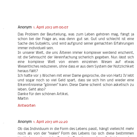
Anonym
1. April 2013 um 00:07
Das Problem der Beurteilung, was zum Leben gehören mag, fängt ja
schon bei der Frage an, was denn gut sei. Gut und schlecht ist eine
Sache des Subjekts, und wird aufgrund seiner gemachten Erfahrungen
immer individuell sein.
In unserer Welt, die uns Älteren immer komplexer werdend erscheint,
ist die Sehnsucht der Vereinfachung sicherlich gegeben. Nur: lässt sich
eine komplexe Welt von einem einzelnen Wesen auf etwas
Wesentliches reduzieren, ohne dass er aus dem System der Nützlichkeit
heraus fällt?
Ich hatte vor 3 Wochen mit einer Dame gesproche, die von Hartz IV lebt
und sogar noch so viel Geld spart, dass sie sich hin und wieder eine
Erkenntnisreise "gönnen" kann. Diese Dame scheint schon asketisch zu
leben. Geht also?
Danke für den schönen Artikel,
Martin
Antworten
Anonym
1. April 2013 um 22:20
Ob das Individuum in die Form des Lebens passt, hängt vielleicht mehr
noch als von der "realen" Form des Lebens (so sich diese bestimmen