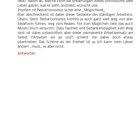
lässt) davon ab, welche Form die Erwartungen dieses Individuums dem
Leben geben, was es sieht, anstrebt, wünscht usw.
Insofern ist Reduktionismus sicher eine _Möglichkeit_
Eher abschreckend ist dabei dieser Gedanke des ständigen Arbeitens,
Übens. Denn Reduktionismus könnte ja auch ganz weit weg von aller
Idealform führen, weg vom Realen, hin zum Möglichen (wie das auch
Musils Ulrich versucht). Dass Faulheit und Gedankenlosigkeit kein Weg
sind, ist dabei unbestritten, aber dieser permanente Arbeitseinsatz am
Selbst ("Arbeiten wir an uns") scheint mir dabei doch etwas
übertrieben. Das Schöne an der Freiheit ist ja: Ich kann mein Leben
ändern _muss_ es aber nicht.
Antworten