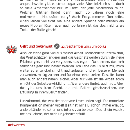
anspruchsvolle gibt es sicher sogar viele. Aber letztlich sind doch
so viele Arbeitnehmer nur im Trott, der jede Motivation raubt.
Welcher Gärtner findet denn nach 20 Jahren noch eine
motivierende Herausforderung? Auch Programmierer (bin selbst
einer) lernen vielleicht mal eine andere Sprache oder müssen ein
neues Problem lösen, aber nach 20 Jahren ist das doch nichts als
Trott - der Ratte gleich!
Geist und Gegenwart
22. September 2013 um 00:54
Also ich ziehe ganz viel aus meiner Arbeit. Menschliche Interaktion,
das Wertschätzen anderer und das Geschätzwerden durch sie, neue
Erfahrungen, nicht zu vergessen, das eigene Dazulernen, das sich
selbst Steigern und besser Werden. Ich liebe das. Es hilft mir, mich
weiter zu entwickeln, nicht nachzulassen und ein besserer Mensch
zu werden, mutig zu sein und für etwas einzutreten. Das alles kann
man auch anders haben, sicher. Aber für viele ist die Arbeit solch
ein Ort der Selbstverwirklichung. Wer andere findet, auch gut. Aber
das gibt uns kein Recht, die mit Ratten gleichzusetzen, die
Erfüllung in ihrem Beruf finden.
Hinzukommt, das was der anonyme Leser unten sagt: Die monetäre
Kompensation meiner Arbeitszeit hat mir z.B. schon immer erlaubt,
andere Länder zu sehen und intensiv zu bereisen. Das ist ein Aspekt
meines Lebens, der mich ungeheuer erfüllt.
Antworten