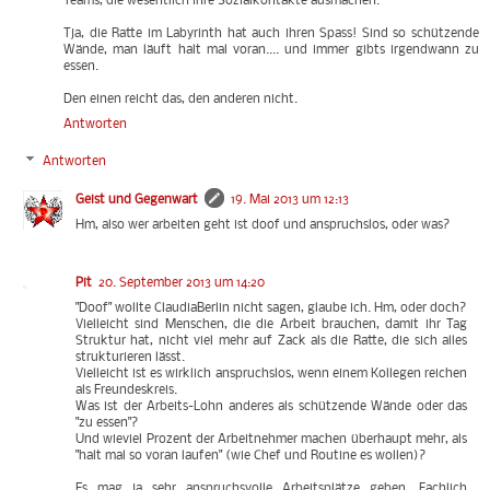
Teams, die wesentlich ihre Sozialkontakte ausmachen."
Tja, die Ratte im Labyrinth hat auch ihren Spass! Sind so schützende
Wände, man läuft halt mal voran.... und immer gibts irgendwann zu
essen.
Den einen reicht das, den anderen nicht.
Antworten
Antworten
Geist und Gegenwart
19. Mai 2013 um 12:13
Hm, also wer arbeiten geht ist doof und anspruchslos, oder was?
Pit
20. September 2013 um 14:20
"Doof" wollte ClaudiaBerlin nicht sagen, glaube ich. Hm, oder doch?
Vielleicht sind Menschen, die die Arbeit brauchen, damit ihr Tag
Struktur hat, nicht viel mehr auf Zack als die Ratte, die sich alles
strukturieren lässt.
Vielleicht ist es wirklich anspruchslos, wenn einem Kollegen reichen
als Freundeskreis.
Was ist der Arbeits-Lohn anderes als schützende Wände oder das
"zu essen"?
Und wieviel Prozent der Arbeitnehmer machen überhaupt mehr, als
"halt mal so voran laufen" (wie Chef und Routine es wollen)?
Es mag ja sehr anspruchsvolle Arbeitsplätze geben. Fachlich