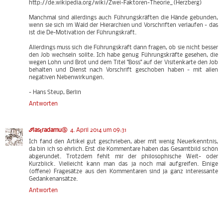
http://de.wikipedia.org/wiki/Zwei-Faktoren-Theorie_(Herzberg)
Manchmal sind allerdings auch Führungskräften die Hände gebunden,
wenn sie sich im Wald der Hierarchien und Vorschriften verlaufen - das
ist die De-Motivation der Führungskraft.
Allerdings muss sich die Führungskraft dann fragen, ob sie nicht besser
den Job wechseln sollte. Ich habe genug Führungskräfte gesehen, die
wegen Lohn und Brot und dem Titel "Boss" auf der Visitenkarte den Job
behalten und Dienst nach Vorschrift geschoben haben - mit allen
negativen Nebenwirkungen.
- Hans Steup, Berlin
Antworten
ℐlasţradamuⓈ
4. April 2014 um 09:31
Ich fand den Artikel gut geschrieben, aber mit wenig Neuerkenntnis,
da bin ich so ehrlich. Erst die Kommentare haben das Gesamtbild schön
abgerundet. Trotzdem fehlt mir der philosophische Weit- oder
Kurzblick. Vielleicht kann man das ja noch mal aufgreifen. Einige
(offene) Fragesätze aus den Kommentaren sind ja ganz interessante
Gedankenansätze.
Antworten