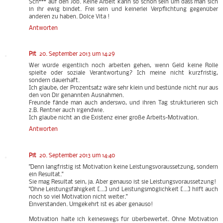
Sch*** auf den Job. Keine Arbeit kann so schön sein um dass man sich
in ihr ewig bindet. Frei sein und keinerlei Verpflichtung gegenüber
anderen zu haben. Dolce Vita !
Antworten
Pit
20. September 2013 um 14:29
Wer würde eigentlich noch arbeiten gehen, wenn Geld keine Rolle
spielte oder soziale Verantwortung? Ich meine nicht kurzfristig,
sondern dauerhaft.
Ich glaube, der Prozentsatz wäre sehr klein und bestünde nicht nur aus
den von Dir genannten Ausnahmen.
Freunde fände man auch anderswo, und ihren Tag strukturieren sich
z.B. Rentner auch irgendwie.
Ich glaube nicht an die Existenz einer große Arbeits-Motivation.
Antworten
Pit
20. September 2013 um 14:40
"Denn langfristig ist Motivation keine Leistungsvoraussetzung, sondern
ein Resultat."
Sie mag Resultat sein, ja. Aber genauso ist sie Leistungsvoraussetzung!
"Ohne Leistungsfähigkeit [...] und Leistungsmöglichkeit [...] hilft auch
noch so viel Motivation nicht weiter."
Einverstanden. Umgekehrt ist es aber genauso!
Motivation halte ich keineswegs für überbewertet. Ohne Motivation