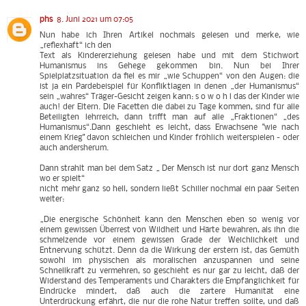
phs
8. Juni 2021 um 07:05
Nun habe ich Ihren Artikel nochmals gelesen und merke, wie
„reflexhaft“ ich den
Text als Kindererziehung gelesen habe und mit dem Stichwort
Humanismus ins Gehege gekommen bin. Nun bei Ihrer
Spielplatzsituation da fiel es mir „wie Schuppen“ von den Augen: die
ist ja ein Pardebeispiel für Konfliktlagen in denen „der Humanismus“
sein „wahres“ Träger-Gesicht zeigen kann: s o w o h l das der Kinder wie
auch! der Eltern. Die Facetten die dabei zu Tage kommen, sind für alle
Beteiligten lehrreich, dann trifft man auf alle „Fraktionen“ „des
Humanismus“.Dann geschieht es leicht, dass Erwachsene "wie nach
einem Krieg" davon schleichen und Kinder fröhlich weiterspielen - oder
auch andersherum.
Dann strahlt man bei dem Satz „ Der Mensch ist nur dort ganz Mensch
wo er spielt“
nicht mehr ganz so hell, sondern ließt Schiller nochmal ein paar Seiten
weiter:
„Die energische Schönheit kann den Menschen eben so wenig vor
einem gewissen Überrest von Wildheit und Härte bewahren, als ihn die
schmelzende vor einem gewissen Grade der Weichlichkeit und
Entnervung schützt. Denn da die Wirkung der erstern ist, das Gemüth
sowohl im physischen als moralischen anzuspannen und seine
Schnellkraft zu vermehren, so geschieht es nur gar zu leicht, daß der
Widerstand des Temperaments und Charakters die Empfänglichkeit für
Eindrücke mindert, daß auch die zartere Humanität eine
Unterdrückung erfährt, die nur die rohe Natur treffen sollte, und daß