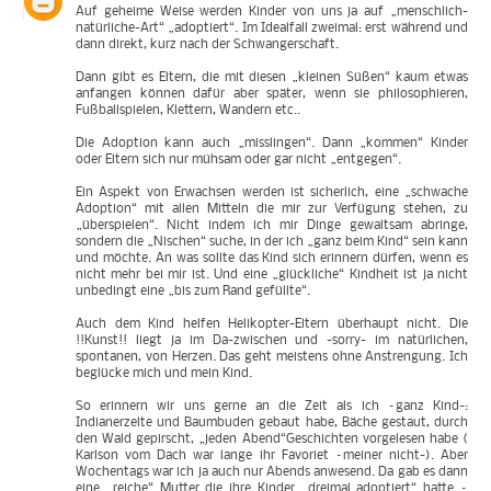
Auf geheime Weise werden Kinder von uns ja auf „menschlich-
natürliche-Art“ „adoptiert“. Im Idealfall zweimal: erst während und
dann direkt, kurz nach der Schwangerschaft.
Dann gibt es Eltern, die mit diesen „kleinen Süßen“ kaum etwas
anfangen können dafür aber später, wenn sie philosophieren,
Fußballspielen, Klettern, Wandern etc..
Die Adoption kann auch „misslingen“. Dann „kommen“ Kinder
oder Eltern sich nur mühsam oder gar nicht „entgegen“.
Ein Aspekt von Erwachsen werden ist sicherlich, eine „schwache
Adoption“ mit allen Mitteln die mir zur Verfügung stehen, zu
„überspielen“. Nicht indem ich mir Dinge gewaltsam abringe,
sondern die „Nischen“ suche, in der ich „ganz beim Kind“ sein kann
und möchte. An was sollte das Kind sich erinnern dürfen, wenn es
nicht mehr bei mir ist. Und eine „glückliche“ Kindheit ist ja nicht
unbedingt eine „bis zum Rand gefüllte“.
Auch dem Kind helfen Helikopter-Eltern überhaupt nicht. Die
!!Kunst!! liegt ja im Da-zwischen und -sorry- im natürlichen,
spontanen, von Herzen. Das geht meistens ohne Anstrengung. Ich
beglücke mich und mein Kind.
So erinnern wir uns gerne an die Zeit als ich –ganz Kind-:
Indianerzelte und Baumbuden gebaut habe, Bäche gestaut, durch
den Wald gepirscht, „jeden Abend“Geschichten vorgelesen habe (
Karlson vom Dach war lange ihr Favoriet –meiner nicht-). Aber
Wochentags war ich ja auch nur Abends anwesend. Da gab es dann
eine „reiche“ Mutter die ihre Kinder „dreimal adoptiert“ hatte –