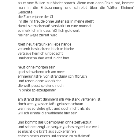
als er vom Willen zur Macht sprach. Wenn man dann Enkel hat, kommt
man in die Entspannung und schreibt über die "süßen Kleinen"
Gedichte:
die Zuckerjahre der CL:
ihr die ihr freude ohne unterlass in meine gießt
damit sie zuckersüß verstärkt in eure mündet
so merk ich mir dass fröhlich goldwert
meiner wege zierrat wird
greif neugiertrunken liebe hände
versenk bestrickend blick in blicke
vertraue herrlich unbedacht
unüberschaubar west nicht hier
heut ohne morgen sein
spiel schwebend ich am meer
erinnerungsfrei von strandung schiffbruch
und reisen ohne widerkehr
die welt passt spielend noch
in pinke spielzeugeimer
am strand dort dämmerd mir wie stark vergehen ist
doch wenig wissen läßt gelassen schaun
wenn es so vieles gibt und doch nicht nichts
will ich einmal die wählende hier sein
und kommt das übermorgen ohne zeitverzug
und schnee zeigt an vergängliches regiert die welt
es macht die kraft aus zuckerjahren
entschlossen gegen untergang im mittelmaß