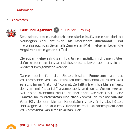
Antworten
Antworten
Geist und Gegenwart
2. Juni 2021 um 22:31
Sehr schön, das ist natürlich eine starke Kraft, die einen dort als
Neubeginn edel anfunkelt bis laserscharf durchbohrt. Und
irrerweise auch das Gegenteil: Zum ersten Mal im eigenen Leben die
Angst vor dem eigenen (!) Tod.
Die süßen kleinen sind sie mit 5 Jahren natürlich nicht mehr. Aber
dafür werden sie langsam philosophisch, bevor sie - angelich -
wieder dumm gemacht werden.
Danke auch für die Sloterdijk'sche Erinnerung an das
Willkommenheißen. Dazu muss ich mich manchmal aufraffen, weil
es nicht immer "natürlich" kommt. Da fällt mir ein, ich bin niemand,
der gern mit "natürlich" argumentiert, weil wir ja Wesen zweiter
Natur sind. Manchmal merke ich aber doch, wie sich kreatürliche
Grenzen Raum verschaffen und dann komme ich mir vor wie der
Vatar-Bär, der den kleinen Kinderbären grießgrämig abschüttelt
und wegbeißt und so auch Autonomie lehrt. Das widerspricht dem
Willkommenheißen auf den ersten Blick.
phs
3. Juni 2021 um 05:54