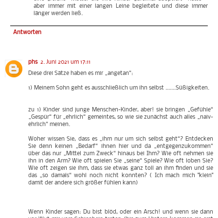
aber immer mit einer langen Leine begleitete und diese immer
länger werden ließ.
Antworten
phs
2. Juni 2021 um 17:11
Diese drei Sätze haben es mir „angetan“:
1) Meinem Sohn geht es ausschließlich um ihn selbst .......Süßigkeiten.
zu 1) Kinder sind junge Menschen-Kinder, aber! sie bringen „Gefühle“
„Gespür“ für „ehrlich“ gemeintes, so wie sie zunächst auch alles „naiv-
ehrlich“ meinen.
Woher wissen Sie, dass es „ihm nur um sich selbst geht“? Entdecken
Sie denn keinen „Bedarf“ ihnen hier und da „entgegenzukommen“
über das nur „Mittel zum Zweck“ hinaus bei Ihm? Wie oft nehmen sie
ihn in den Arm? Wie oft spielen Sie „seine“ Spiele? Wie oft loben Sie?
Wie oft zeigen sie ihm, dass sie etwas ganz toll an ihm finden und sie
das „so damals“ wohl noch nicht konnten? ( Ich mach mich "klein"
damit der andere sich größer fühlen kann)
Wenn Kinder sagen: Du bist blöd, oder ein Arsch! und wenn sie dann