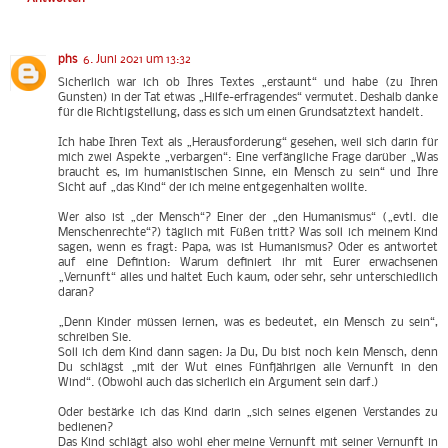
phs
6. Juni 2021 um 13:32
Sicherlich war ich ob Ihres Textes „erstaunt“ und habe (zu Ihren
Gunsten) in der Tat etwas „Hilfe-erfragendes“ vermutet. Deshalb danke
für die Richtigstellung, dass es sich um einen Grundsatztext handelt.
Ich habe Ihren Text als „Herausforderung“ gesehen, weil sich darin für
mich zwei Aspekte „verbargen“: Eine verfängliche Frage darüber „Was
braucht es, im humanistischen Sinne, ein Mensch zu sein“ und Ihre
Sicht auf „das Kind“ der ich meine entgegenhalten wollte.
Wer also ist „der Mensch“? Einer der „den Humanismus“ („evtl. die
Menschenrechte“?) täglich mit Füßen tritt? Was soll ich meinem Kind
sagen, wenn es fragt: Papa, was ist Humanismus? Oder es antwortet
auf eine Defintion: Warum definiert ihr mit Eurer erwachsenen
„Vernunft“ alles und haltet Euch kaum, oder sehr, sehr unterschiedlich
daran?
„Denn Kinder müssen lernen, was es bedeutet, ein Mensch zu sein“,
schreiben Sie.
Soll ich dem Kind dann sagen: Ja Du, Du bist noch kein Mensch, denn
Du schlägst „mit der Wut eines Fünfjährigen alle Vernunft in den
Wind“. (Obwohl auch das sicherlich ein Argument sein darf.)
Oder bestärke ich das Kind darin „sich seines eigenen Verstandes zu
bedienen?
Das Kind schlägt also wohl eher meine Vernunft mit seiner Vernunft in