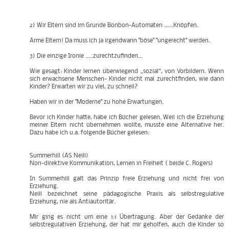
2) Wir Eltern sind im Grunde Bonbon-Automaten ......Knöpfen.
Arme Eltern! Da muss ich ja irgendwann "böse" "ungerecht" werden.
3) Die einzige Ironie .....zurechtzufinden...
Wie gesagt: Kinder lernen überwiegend „sozial“, von Vorbildern. Wenn
sich erwachsene Menschen- Kinder nicht mal zurechtfinden, wie dann
Kinder? Erwarten wir zu viel, zu schnell?
Haben wir in der "Moderne" zu hohe Erwartungen.
Bevor ich Kinder hatte, habe ich Bücher gelesen. Weil ich die Erziehung
meiner Eltern nicht übernehmen wollte, musste eine Alternative her.
Dazu habe ich u.a. folgende Bücher gelesen:
Summerhill (AS Neill)
Non-direktive Kommunikation, Lernen in Freiheit ( beide C. Rogers)
In Summerhill galt das Prinzip freie Erziehung und nicht frei von
Erziehung.
Neill bezeichnet seine pädagogische Praxis als selbstregulative
Erziehung, nie als Antiautoritär.
Mir ging es nicht um eine 1:1 Übertragung. Aber der Gedanke der
selbstregulativen Erziehung, der hat mir geholfen, auch die Kinder so