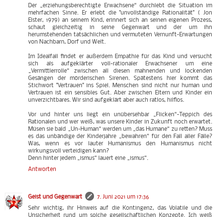
Der „erziehungsberechtigte Erwachsene“ durchlebt die Situation im
mehrfachen Sinne. Er erlebt die "unvollständige Rationalität" ( Jon
Elster, 1979) an seinem Kind, erinnert sich an seinen eigenen Prozess,
schaut gleichzeitig in seine Gegenwart und der um ihn
herumstehenden tatsächlichen und vermuteten Vernunft-Erwartungen
von Nachbarn, Dorf und Welt.
Im Idealfall findet er außerdem Empathie für das Kind und versucht
sich als aufgeklärter voll-rationaler Erwachsener um eine
„Vermittlerrolle“ zwischen all diesen mahnenden und lockenden
Gesängen der mörderischen Sirenen. Spätestens hier kommt das
Stichwort "Vertrauen" ins Spiel. Menschen sind nicht nur human und
Vertrauen ist ein sensibles Gut. Aber zwischen Eltern und Kinder ein
unverzichtbares. Wir sind aufgeklärt aber auch ratlos, hilflos.
Vor und hinter uns liegt ein unübersehbar „Flicken“-Teppich des
Rationalen und wer weiß, was unsere Kinder in Zukunft noch erwartet.
Müsen sie bald „Un-Human“ werden um „das Humane“ zu retten? Muss
es das unbändige der Kinderjahre „bewahren“ für den Fall aller Fälle?
Was, wenn es vor lauter Humanismus den Humanismus nicht
wirkungsvoll verteidigen kann?
Denn hinter jedem „ismus“ lauert eine „ismus“.
Antworten
Geist und Gegenwart
7. Juni 2021 um 17:36
Sehr wichtig, ihr Hinweis auf die Kontingenz, das Volatile und die
Unsicherheit rund um solche gesellschaftlichen Konzepte. Ich weiß