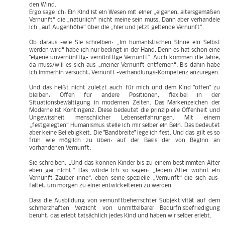
den Wind.
Ergo sage ich: Ein Kind ist ein Wesen mit einer „eigenen, altersgemäßen
Vernunft“ die „natürlich“ nicht meine sein muss. Dann aber verhandele
ich „auf Augenhöhe“ über die „hier und jetzt geltende Vernunft“.
Ob daraus -wie Sie schreiben: „im humanistischen Sinne ein Selbst
werden wird“ habe ich nur bedingt in der Hand. Denn es hat schon eine
"eigene unvernünftig- vernünftige Vernunft“. Auch kommen die Jahre,
da muss/will es sich aus „meiner Vernunft entfernen“. Bis dahin habe
ich immerhin versucht, Vernunft -verhandlungs-Kompetenz anzuregen.
Und das heißt nicht zuletzt auch für mich und dem Kind "offen" zu
bleiben: Offen für andere Positionen, flexibel in der
Situationsbewältigung in modernen Zeiten. Das Markenzeichen der
Moderne ist Kontingenz. Diese bedeutet die prinzipielle Offenheit und
Ungewissheit menschlicher Lebenserfahrungen. Mit einem
„festgelegten“ Humanismus stelle ich mir selber ein Bein. Das bedeutet
aber keine Beliebigkeit. Die "Bandbreite" lege ich fest. Und das gilt es so
früh wie möglich zu üben: auf der Basis der von Beginn an
vorhandenen Vernunft.
Sie schreiben: „Und das können Kinder bis zu einem bestimmten Alter
eben gar nicht.“ Das würde ich so sagen: „Jedem Alter wohnt ein
Vernunft-Zauber inne“, eben seine spezielle „Vernunft“ die sich aus-
faltet, um morgen zu einer entwickelteren zu werden.
Dass die Ausbildung von vernunftbeherrschter Subjektivität auf dem
schmerzhaften Verzicht von unmittelbarer Bedürfnisbefriedigung
beruht, das erlebt tatsächlich jedes Kind und haben wir selber erlebt.