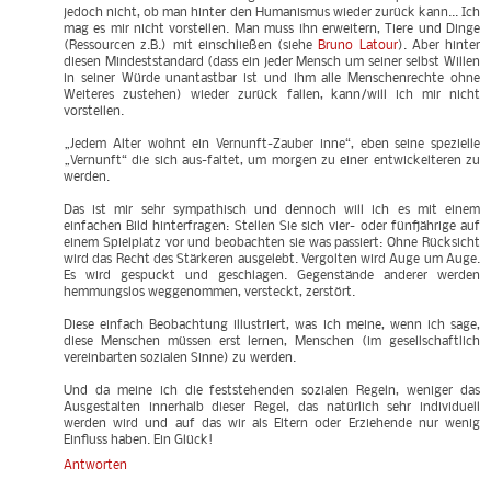
jedoch nicht, ob man hinter den Humanismus wieder zurück kann... Ich
mag es mir nicht vorstellen. Man muss ihn erweitern, Tiere und Dinge
(Ressourcen z.B.) mit einschließen (siehe
Bruno Latour
). Aber hinter
diesen Mindeststandard (dass ein jeder Mensch um seiner selbst Willen
in seiner Würde unantastbar ist und ihm alle Menschenrechte ohne
Weiteres zustehen) wieder zurück fallen, kann/will ich mir nicht
vorstellen.
„Jedem Alter wohnt ein Vernunft-Zauber inne“, eben seine spezielle
„Vernunft“ die sich aus-faltet, um morgen zu einer entwickelteren zu
werden.
Das ist mir sehr sympathisch und dennoch will ich es mit einem
einfachen Bild hinterfragen: Stellen Sie sich vier- oder fünfjährige auf
einem Spielplatz vor und beobachten sie was passiert: Ohne Rücksicht
wird das Recht des Stärkeren ausgelebt. Vergolten wird Auge um Auge.
Es wird gespuckt und geschlagen. Gegenstände anderer werden
hemmungslos weggenommen, versteckt, zerstört.
Diese einfach Beobachtung illustriert, was ich meine, wenn ich sage,
diese Menschen müssen erst lernen, Menschen (im gesellschaftlich
vereinbarten sozialen Sinne) zu werden.
Und da meine ich die feststehenden sozialen Regeln, weniger das
Ausgestalten innerhalb dieser Regel, das natürlich sehr individuell
werden wird und auf das wir als Eltern oder Erziehende nur wenig
Einfluss haben. Ein Glück!
Antworten