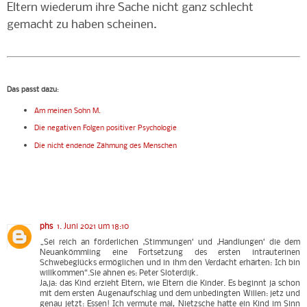
Eltern wiederum ihre Sache nicht ganz schlecht
gemacht zu haben scheinen.
Das passt dazu
:
Am meinen Sohn M.
Die negativen Folgen positiver Psychologie
Die nicht endende Zähmung des Menschen
phs
1. Juni 2021 um 18:10
„Sei reich an förderlichen ‚Stimmungen‘ und ‚Handlungen‘ die dem
Neuankömmling eine Fortsetzung des ersten intrauterinen
Schwebeglücks ermöglichen und in ihm den Verdacht erhärten: Ich bin
willkommen“.Sie ahnen es: Peter Sloterdijk.
Ja,ja: das Kind erzieht Eltern, wie Eltern die Kinder. Es beginnt ja schon
mit dem ersten Augenaufschlag und dem unbedingten Willen: jetz und
genau jetzt: Essen! Ich vermute mal, Nietzsche hatte ein Kind im Sinn