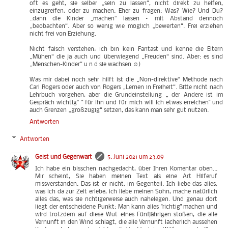
oft es geht, sie selber „sein zu lassen“, nicht direkt zu helfen,
einzugreifen, oder zu machen. Eher zu fragen: Was? Wie? Und Du?
..dann die Kinder „machen“ lassen – mit Abstand dennoch
„beobachten“. Aber so wenig wie möglich „bewerten“. Frei erziehen
nicht frei von Erziehung.
Nicht falsch verstehen: ich bin kein Fantast und kenne die Eltern
„Mühen“ die ja auch und überwiegend „Freuden“ sind. Aber: es sind
„Menschen-Kinder“ u n d sie wachsen ☺)
Was mir dabei noch sehr hilft ist die „Non-direktive“ Methode nach
Carl Rogers oder auch von Rogers „Lernen in Freiheit“. Bitte nicht nach
Lehrbuch vorgehen, aber die Grundeinstellung „ der Andere ist im
Gespräch wichtig“ " für ihn und für mich will ich etwas erreichen" und
auch Grenzen „großzügig“ setzen, das kann man sehr gut nutzen.
Antworten
Antworten
Geist und Gegenwart
5. Juni 2021 um 23:09
Ich habe ein bisschen nachgedacht, über Ihren Komentar oben...
Mir scheint, Sie haben meinen Text als eine Art Hilferuf
missverstanden. Das ist er nicht, im Gegenteil. Ich liebe das alles,
was ich da zur Zeit erlebe, ich liebe meinen Sohn, mache natürlich
alles das, was sie richtigerweise auch nahelegen. Und genau dort
liegt der entscheidene Punkt: Man kann alles "richtig" machen und
wird trotzdem auf diese Wut eines Fünfjährigen stoßen, die alle
Vernunft in den Wind schlägt, die alle Vernunft lächerlich aussehen