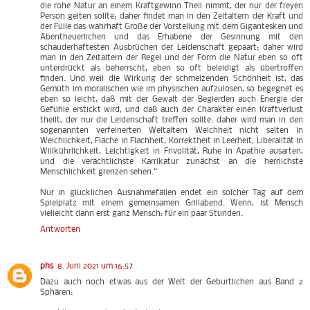
die rohe Natur an einem Kraftgewinn Theil nimmt, der nur der freyen
Person gelten sollte; daher findet man in den Zeitaltern der Kraft und
der Fülle das wahrhaft Große der Vorstellung mit dem Gigantesken und
Abentheuerlichen und das Erhabene der Gesinnung mit den
schauderhaftesten Ausbrüchen der Leidenschaft gepaart; daher wird
man in den Zeitaltern der Regel und der Form die Natur eben so oft
unterdrückt als beherrscht, eben so oft beleidigt als übertroffen
finden. Und weil die Wirkung der schmelzenden Schönheit ist, das
Gemüth im moralischen wie im physischen aufzulösen, so begegnet es
eben so leicht, daß mit der Gewalt der Begierden auch Energie der
Gefühle erstickt wird, und daß auch der Charakter einen Kraftverlust
theilt, der nur die Leidenschaft treffen sollte: daher wird man in den
sogenannten verfeinerten Weltaltern Weichheit nicht selten in
Weichlichkeit, Fläche in Flachheit, Korrektheit in Leerheit, Liberalität in
Willkührlichkeit, Leichtigkeit in Frivolität, Ruhe in Apathie ausarten,
und die verächtlichste Karrikatur zunächst an die herrlichste
Menschlichkeit grenzen sehen.“
Nur in glücklichen Ausnahmefällen endet ein solcher Tag auf dem
Spielplatz mit einem gemeinsamen Grillabend. Wenn, ist Mensch
vielleicht dann erst ganz Mensch: für ein paar Stunden.
Antworten
phs
8. Juni 2021 um 16:57
Dazu auch noch etwas aus der Welt der Geburtlichen aus Band 2
Sphären: