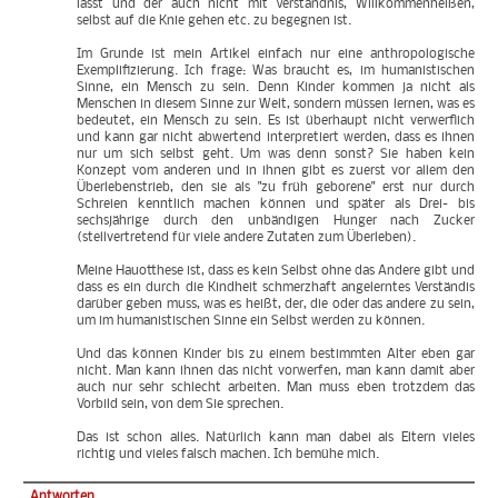
lässt und der auch nicht mit Verständnis, Willkommenheißen,
selbst auf die Knie gehen etc. zu begegnen ist.
Im Grunde ist mein Artikel einfach nur eine anthropologische
Exemplifizierung. Ich frage: Was braucht es, im humanistischen
Sinne, ein Mensch zu sein. Denn Kinder kommen ja nicht als
Menschen in diesem Sinne zur Welt, sondern müssen lernen, was es
bedeutet, ein Mensch zu sein. Es ist überhaupt nicht verwerflich
und kann gar nicht abwertend interpretiert werden, dass es ihnen
nur um sich selbst geht. Um was denn sonst? Sie haben kein
Konzept vom anderen und in ihnen gibt es zuerst vor allem den
Überlebenstrieb, den sie als "zu früh geborene" erst nur durch
Schreien kenntlich machen können und später als Drei- bis
sechsjährige durch den unbändigen Hunger nach Zucker
(stellvertretend für viele andere Zutaten zum Überleben).
Meine Hauotthese ist, dass es kein Selbst ohne das Andere gibt und
dass es ein durch die Kindheit schmerzhaft angelerntes Verständis
darüber geben muss, was es heißt, der, die oder das andere zu sein,
um im humanistischen Sinne ein Selbst werden zu können.
Und das können Kinder bis zu einem bestimmten Alter eben gar
nicht. Man kann ihnen das nicht vorwerfen, man kann damit aber
auch nur sehr schlecht arbeiten. Man muss eben trotzdem das
Vorbild sein, von dem Sie sprechen.
Das ist schon alles. Natürlich kann man dabei als Eltern vieles
richtig und vieles falsch machen. Ich bemühe mich.
Antworten