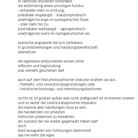
in zahllosen einzelnen hinterlässt
die entbindung einen unruhigen fundus
- entweder mehr in richtung:
pränataler engeangst – klaustrophobisch-
unerträgliche enge im synergetischen feuer
- oder mehr hin zu:
postnatalen weiteangst – agoraphobisch-
unerträgliche weite im nachgeburtlichen eis
szenische engramme die sich zeitlebens
in grundstimmungen und handlungsbereitschaft
übersetzen
die irgendwie entbundenen wissen ohne
reflexion und begründung
was niemehr geschehen darf
auch auf dem feld philosophischer diskurse strahlen sie aus:
- freiheits- und revolutionsbegründungen oder
- holistische bindungs- und heimholungsdoktrinen
nichts ist im großen außen was nicht präfiguriert ist im kleinen inneren
und so lautet der zweite kategorische imperativ:
die maxime aller handlungen muss es sein,
die handelnden vor erneuten
höllischen präsenzen zu bewahren,
ein zustand der nie wieder gegenwart haben darf
doch
beim ausagieren von folterungen übernimmt
das nie-mehr die regie: