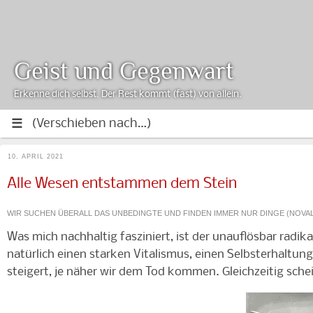
Geist und Gegenwart
Erkenne dich selbst. Der Rest kommt (fast) von allein.
10. APRIL 2021
Alle Wesen entstammen dem Stein
WIR SUCHEN ÜBERALL DAS UNBEDINGTE UND FINDEN IMMER NUR DINGE (NOVAL
Was mich nachhaltig fasziniert, ist der unauflösbar radi
natürlich einen starken Vitalismus, einen Selbsterhaltung
steigert, je näher wir dem Tod kommen. Gleichzeitig schei