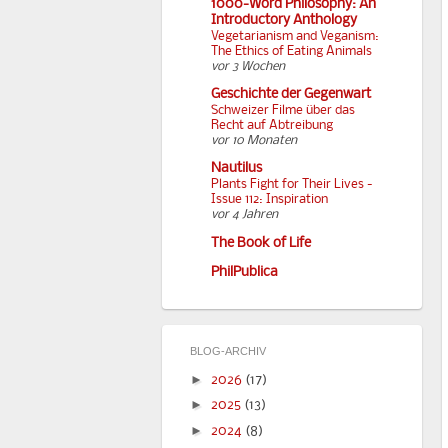
1000-Word Philosophy: An
Introductory Anthology
Vegetarianism and Veganism:
The Ethics of Eating Animals
vor 3 Wochen
Geschichte der Gegenwart
Schweizer Filme über das
Recht auf Abtreibung
vor 10 Monaten
Nautilus
Plants Fight for Their Lives -
Issue 112: Inspiration
vor 4 Jahren
The Book of Life
PhilPublica
BLOG-ARCHIV
►
2026
(17)
►
2025
(13)
►
2024
(8)