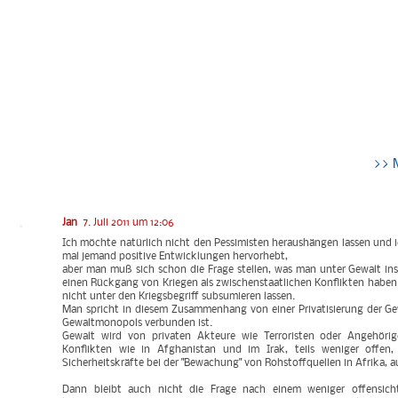
>> 
Jan
7. Juli 2011 um 12:06
Ich möchte natürlich nicht den Pessimisten heraushängen lassen und i
mal jemand positive Entwicklungen hervorhebt,
aber man muß sich schon die Frage stellen, was man unter Gewalt insg
einen Rückgang von Kriegen als zwischenstaatlichen Konflikten haben. 
nicht unter den Kriegsbegriff subsumieren lassen.
Man spricht in diesem Zusammenhang von einer Privatisierung der Ge
Gewaltmonopols verbunden ist.
Gewalt wird von privaten Akteure wie Terroristen oder Angehörigen
Konflikten wie in Afghanistan und im Irak, teils weniger offen
Sicherheitskräfte bei der "Bewachung" von Rohstoffquellen in Afrika, 
Dann bleibt auch nicht die Frage nach einem weniger offensichtl