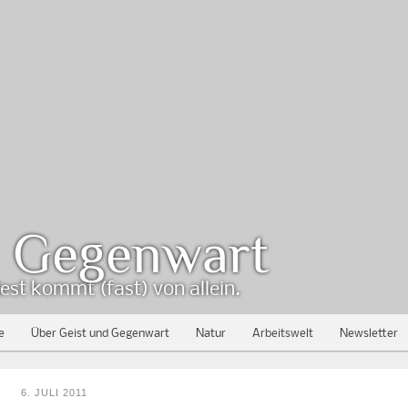
d Gegenwart
est kommt (fast) von allein.
e
Über Geist und Gegenwart
Natur
Arbeitswelt
Newsletter
6. JULI 2011