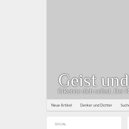
Geist un
Erkenne dich selbst. Der R
Neue Artikel
Denker und Dichter
Such
SOCIAL