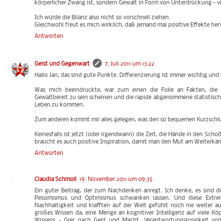
körperlicher Zwang ist, sondern Gewalt in Form von Unterdrückung - vie
Ich würde die Bilanz also nicht so vorschnell ziehen.
Gleichwohl freut es mich wirklich, daß jemand mal positive Effekte hervo
Antworten
Geist und Gegenwart
7. Juli 2011 um 13:22
Hallo Jan, das sind gute Punkte. Differenzierung ist immer wichtig und
Was mich beeindruckte, war zum einen die Fülle an Fakten, die 
Gewaltbereit zu sein scheinen und die rapide abgenommene statistisc
Leben zu kommen.
Zum anderen kommt mir alles gelegen, was den so bequemen Kurzschluss 
Keinesfalls ist jetzt (oder irgendwann) die Zeit, die Hände in den Scho
braucht es auch positive Inspiration, damit man den Mut am Weiterkämp
Antworten
Claudia Schmoll
19. November 2011 um 09:35
Ein guter Beitrag, der zum Nachdenken anregt. Ich denke, es sind 
Pessimismus und Optimismus schwanken lassen. Und diese Extre
Nachhaltigkeit und klafften auf der Welt gefühlt noch nie weiter aus
großes Wissen da, eine Menge an kognitiver Intelligenz auf viele Köpf
Wissens - Gier nach Geld und Macht, Verantwortungslosigkeit v