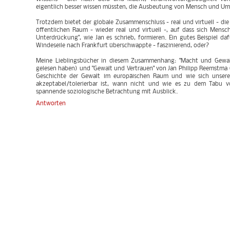
eigentlich besser wissen müssten, die Ausbeutung von Mensch und Umw
Trotzdem bietet der globale Zusammenschluss - real und virtuell - d
öffentlichen Raum - wieder real und virtuell -, auf dass sich Me
Unterdrückung", wie Jan es schrieb, formieren. Ein gutes Beispiel da
Windeseile nach Frankfurt überschwappte - faszinierend, oder?
Meine Lieblingsbücher in diesem Zusammenhang: "Macht und Gewa
gelesen haben) und "Gewalt und Vertrauen" von Jan Philipp Reemstma 
Geschichte der Gewalt im europäischen Raum und wie sich unse
akzeptabel/tolerierbar ist, wann nicht und wie es zu dem Tabu v
spannende soziologische Betrachtung mit Ausblick.
Antworten