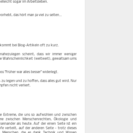
lleicht sogar im Arbeitsleben.
rhebt, das hört man ja viel zu selten...
 kommt bei Blog-Artikeln oft zu kurz.
nahezulegen scheint, dass wir immer weniger
he Wahrscheinlichkeit (weltweit), gewaltsam ums
"Früher war alles besser" widerlegt.
ß zu legen und zu hoffen, dass alles gut wird. Nur
fen nicht verliert.
die Extreme, die uns so aufwühlen und zwischen
me zwischen Menschenrechten, Ökologie und
einander als heute. Auf der einen Seite ist ein
e verteilt, auf der anderen Seite - trotz dieses
on Menschen, die es dank Technik und Wissen