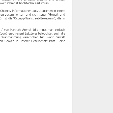
elt schreitet hochtechnisiert voran.
ie Chance, Informationen auszutauschen in einem
nschen zusammentun und sich gegen "Gewalt und
für ist die "Occupy-Wallstreet-Bewegung", die in
lt" von Hannah Arendt (die muss man einfach
(2009 erschienen) Letzteres beleuchtet auch die
re Wahrnehmung verschoben hat, wann Gewalt
on Gewalt in unserer Gesellschaft kam - eine