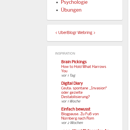
Psychologie
Übungen
<
UberBlogr Webring
>
INSPIRATION
Brain Pickings
How to Hold What Harrows
You
vor 1 Tag
Digital Diary
Ceuta: spontane „Invasion“
oder gezielte
Destabilisierung?
vor 1 Woche
Einfach bewusst
Blogpause: Zu Fuß von
Nürnberg nach Rom
vor 2 Wochen