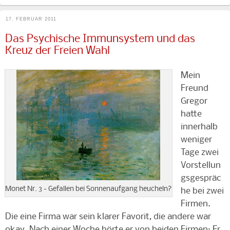
17. FEBRUAR 2011
Das Psychische Immunsystem und das
Kreuz der Freien Wahl
Mein
Freund
Gregor
hatte
innerhalb
weniger
Tage zwei
Vorstellun
gsgespräc
Monet Nr. 3 - Gefallen bei Sonnenaufgang heucheln?
he bei zwei
Firmen.
Die eine Firma war sein klarer Favorit, die andere war
okay. Nach einer Woche hörte er von beiden Firmen: Er