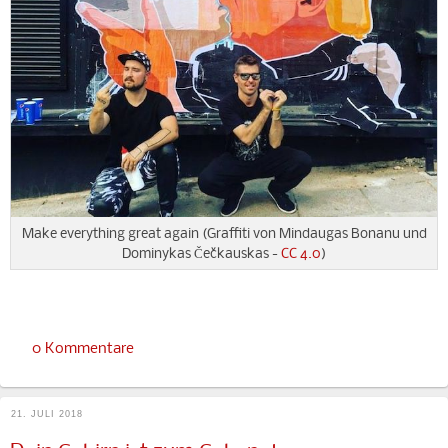
Make everything great again (Graffiti von Mindaugas Bonanu und
Dominykas Čečkauskas -
CC 4.0
)
0 Kommentare
21. JULI 2018