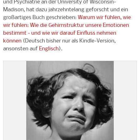
und Psychiatrie an der
University of Wisconsin-
Madison,
hat dazu jahrzehntelang geforscht und ein
großartiges Buch geschrieben:
Warum wir fühlen, wie
wir fühlen: Wie die Gehirnstruktur unsere Emotionen
bestimmt - und wie wir darauf Einfluss nehmen
können
(Deutsch bisher nur als Kindle-Version,
ansonsten auf
Englisch
)
.