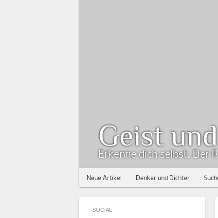
Geist un
Erkenne dich selbst. Der R
Neue Artikel
Denker und Dichter
Such
SOCIAL