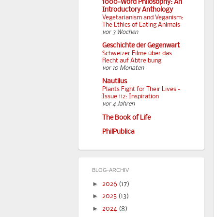
1000-Word Philosophy: An
Introductory Anthology
Vegetarianism and Veganism:
The Ethics of Eating Animals
vor 3 Wochen
Geschichte der Gegenwart
Schweizer Filme über das
Recht auf Abtreibung
vor 10 Monaten
Nautilus
Plants Fight for Their Lives -
Issue 112: Inspiration
vor 4 Jahren
The Book of Life
PhilPublica
BLOG-ARCHIV
►
2026
(17)
►
2025
(13)
►
2024
(8)