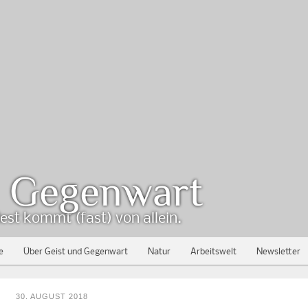
d Gegenwart
est kommt (fast) von allein.
e
Über Geist und Gegenwart
Natur
Arbeitswelt
Newsletter
30. AUGUST 2018