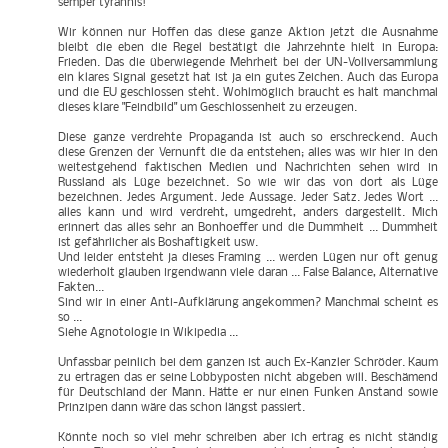
semper tyrannis!
Wir können nur Hoffen das diese ganze Aktion jetzt die Ausnahme
bleibt die eben die Regel bestätigt die Jahrzehnte hielt in Europa:
Frieden. Das die überwiegende Mehrheit bei der UN-Vollversammlung
ein klares Signal gesetzt hat ist ja ein gutes Zeichen. Auch das Europa
und die EU geschlossen steht. Wohlmöglich braucht es halt manchmal
dieses klare "Feindbild" um Geschlossenheit zu erzeugen.
Diese ganze verdrehte Propaganda ist auch so erschreckend. Auch
diese Grenzen der Vernunft die da entstehen; alles was wir hier in den
weitestgehend faktischen Medien und Nachrichten sehen wird in
Russland als Lüge bezeichnet. So wie wir das von dort als Lüge
bezeichnen. Jedes Argument. Jede Aussage. Jeder Satz. Jedes Wort ...
alles kann und wird verdreht, umgedreht, anders dargestellt. Mich
erinnert das alles sehr an Bonhoeffer und die Dummheit ... Dummheit
ist gefährlicher als Boshaftigkeit usw.
Und leider entsteht ja dieses Framing ... werden Lügen nur oft genug
wiederholt glauben irgendwann viele daran ... False Balance, Alternative
Fakten...
Sind wir in einer Anti-Aufklärung angekommen? Manchmal scheint es
so ...
Siehe Agnotologie in Wikipedia ...
Unfassbar peinlich bei dem ganzen ist auch Ex-Kanzler Schröder. Kaum
zu ertragen das er seine Lobbyposten nicht abgeben will. Beschämend
für Deutschland der Mann. Hätte er nur einen Funken Anstand sowie
Prinzipen dann wäre das schon längst passiert.
Könnte noch so viel mehr schreiben aber ich ertrag es nicht ständig