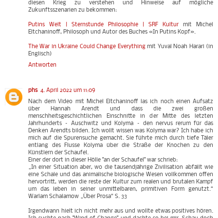
diesen Krieg zu verstehen und Hinweise auf mögliche
Zukunftsszenarien zu bekommen:
Putins Welt | Sternstunde Philosophie | SRF Kultur
mit Michel
Eltchaninoff, Philosoph und Autor des Buches «In Putins Kopf».
The War in Ukraine Could Change Everything
mit Yuval Noah Harari (in
Englisch)
Antworten
phs
4. April 2022 um 11:09
Nach dem Video mit Michel Eltchaninoff las ich noch einen Aufsatz
über Hannah Arendt und dass die zwei großen
menschheitsgeschichtlichen Einschnitte in der Mitte des letzten
Jahrhunderts – Auschwitz und Kolyma – den nervus rerum für das
Denken Arendts bilden. Ich wollt wissen was Kolyma war? Ich habe ich
mich auf die Spurensuche gemacht. Sie führte mich durch tiefe Täler
entlang des Flusse Kolyma über die Straße der Knochen zu den
Künstlern der Schaufel.
Einer der dort in dieser Hölle "an der Schaufel" war schrieb:
„In einer Situation aber, wo die tausendjährige Zivilisation abfällt wie
eine Schale und das animalische biologische Wesen vollkommen offen
hervortritt, werden die reste der Kultur zum realen und brutalen Kampf
um das leben in seiner unmittelbaren, primitiven Form genutzt.“
Warlam Schalamow „Über Prosa“ S. 33
Irgendwann hielt ich nicht mehr aus und wollte etwas positives hören.