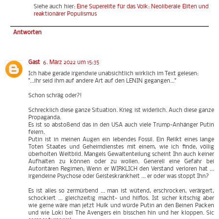
Siehe auch hier:
Eine Superelite für das Volk: Neoliberale Eliten und
reaktionärer Populismus
Antworten
Gast
6. März 2022 um 15:35
Ich habe gerade irgendwie unabsichtlich wirklich im Text gelesen:
"...ihr seid ihm auf andere Art auf den LENIN gegangen..."
Schon schräg oder?!
Schrecklich diese ganze Situation. Krieg ist widerlich. Auch diese ganze
Propaganda.
Es ist so abstoßend das in den USA auch viele Trump-Anhänger Putin
feiern.
Putin ist in meinen Augen ein lebendes Fossil. Ein Relikt eines lange
Toten Staates und Geheimdienstes mit einem, wie ich finde, völlig
überholten Weltbild. Mangels Gewaltenteilung scheint Ihn auch keiner
Aufhalten zu können oder zu wollen. Generell eine Gefahr bei
Autoritären Regimen; Wenn er WIRKLICH den Verstand verloren hat ...
irgendeine Psychose oder Geisteskrankheit ... er oder was stoppt Ihn?
Es ist alles so zermürbend ... man ist wütend, erschrocken, verärgert,
schockiert ... gleichzeitig macht- und hilflos. Ist sicher kitschig aber
wie gerne wäre man jetzt Hulk und würde Putin an den Beinen Packen
und wie Loki bei The Avengers ein bisschen hin und her kloppen. Sic