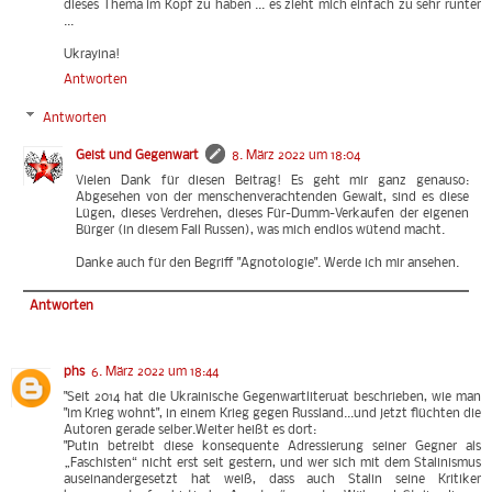
dieses Thema im Kopf zu haben ... es zieht mich einfach zu sehr runter
...
Ukrayina!
Antworten
Antworten
Geist und Gegenwart
8. März 2022 um 18:04
Vielen Dank für diesen Beitrag! Es geht mir ganz genauso:
Abgesehen von der menschenverachtenden Gewalt, sind es diese
Lügen, dieses Verdrehen, dieses Für-Dumm-Verkaufen der eigenen
Bürger (in diesem Fall Russen), was mich endlos wütend macht.
Danke auch für den Begriff "Agnotologie". Werde ich mir ansehen.
Antworten
phs
6. März 2022 um 18:44
"Seit 2014 hat die Ukrainische Gegenwartliteruat beschrieben, wie man
"im Krieg wohnt", in einem Krieg gegen Russland...und jetzt flüchten die
Autoren gerade selber.Weiter heißt es dort:
"Putin betreibt diese konsequente Adressierung seiner Gegner als
„Faschisten“ nicht erst seit gestern, und wer sich mit dem Stalinismus
auseinandergesetzt hat weiß, dass auch Stalin seine Kritiker