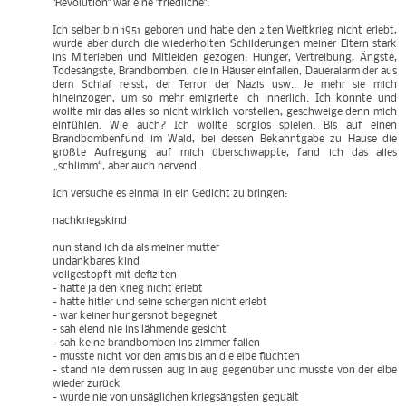
"Revolution" war eine "friedliche".
Ich selber bin 1951 geboren und habe den 2.ten Weltkrieg nicht erlebt,
wurde aber durch die wiederholten Schilderungen meiner Eltern stark
ins Miterleben und Mitleiden gezogen: Hunger, Vertreibung, Ängste,
Todesängste, Brandbomben, die in Häuser einfallen, Daueralarm der aus
dem Schlaf reisst, der Terror der Nazis usw.. Je mehr sie mich
hineinzogen, um so mehr emigrierte ich innerlich. Ich konnte und
wollte mir das alles so nicht wirklich vorstellen, geschweige denn mich
einfühlen. Wie auch? Ich wollte sorglos spielen. Bis auf einen
Brandbombenfund im Wald, bei dessen Bekanntgabe zu Hause die
größte Aufregung auf mich überschwappte, fand ich das alles
„schlimm“, aber auch nervend.
Ich versuche es einmal in ein Gedicht zu bringen:
nachkriegskind
nun stand ich da als meiner mutter
undankbares kind
vollgestopft mit defiziten
- hatte ja den krieg nicht erlebt
- hatte hitler und seine schergen nicht erlebt
- war keiner hungersnot begegnet
- sah elend nie ins lähmende gesicht
- sah keine brandbomben ins zimmer fallen
- musste nicht vor den amis bis an die elbe flüchten
- stand nie dem russen aug in aug gegenüber und musste von der elbe
wieder zurück
- wurde nie von unsäglichen kriegsängsten gequält