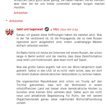
Anzeichen dafür gibts leider genug. Sie haben Namen, die wir kennen,
aber über die wir uns bisher zumindest weniger Sorgen machen
mussten.
Antworten
Antworten
Geist und Gegenwart
4. März 2022 um 12:54
Genau, ich glaube diese Hoffnungen haben die meisten jetzt. Was
in der Tat verstörend ist, ist die Propaganda, der so viele Russen
irgendwie auch ausgeliefert sind, indem unabhängige Medien
einfach verboten werden.
Im Radio hörte ich heute ein Interview mit einem Russen, der schon
lange in Berlin wohnt und der meinte, dass diese Desinformation
zwar wirkt und funktioniert, aber eben nicht auf Dauer.
Was das große Ganze angeht, hat sich der Wind tatsächlich stark
gedreht. Selbst in den USA ist es nicht mehr sicher, dass wir dort
mit einem starken demokratischen Verbündeten zu rechnen haben.
Die sogenannten Republikaner sind schon vor Trump auf den
Trichter gekommen, dass sich der Wohlstand in einem
rohstoffreichen Land viel besser ohne demokratische Hürden zu
Gunsten einer kleinen Elite verteilen lässt. Daher auch die nicht
neue und anhaltende Begeisterung für Putin, der mit seinem
Oligarchenmodell genau diese reaktionäre Wirtschaftsordnung
vorlebt.