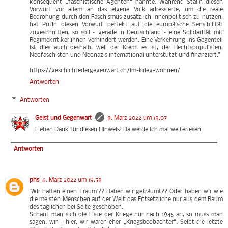
konsequent „faschistische Agenten“ nannte. Während Stalin diesen
Vorwurf vor allem an das eigene Volk adressierte, um die reale
Bedrohung durch den Faschismus zusätzlich innenpolitisch zu nutzen,
hat Putin diesen Vorwurf perfekt auf die europäische Sensibilität
zugeschnitten, so soll – gerade in Deutschland – eine Solidarität mit
Regimekritiker:innen verhindert werden. Eine Verkehrung ins Gegenteil
ist dies auch deshalb, weil der Kreml es ist, der Rechtspopulisten,
Neofaschisten und Neonazis international unterstützt und finanziert."
https://geschichtedergegenwart.ch/im-krieg-wohnen/
Antworten
Antworten
Geist und Gegenwart
8. März 2022 um 18:07
Lieben Dank für diesen Hinweis! Da werde ich mal weiterlesen.
Antworten
phs
6. März 2022 um 19:58
"Wir hatten einen Traum"?? Haben wir geträumt?? Oder haben wir wie
die meisten Menschen auf der Welt das Entsetzliche nur aus dem Raum
des täglichen bei Seite geschoben.
Schaut man sich die Liste der Kriege nur nach 1945 an, so muss man
sagen: wir – hier, wir waren eher „Kriegsbeobachter“. Selbt die letzte