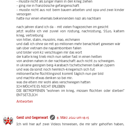
- musste nicht als junger mann in den krieg ziehen
- ging nie in französische gefangenschaft
- musste nicht aus not beim bauern arbeiten und opa und zwei kinder
versorgen
hatte nur einen ehemals bekennenden nazi als nachbarn
nach jahren stand ich da – mit vielen fragezeichen im gesicht
jetzt wußte ich viel zuviel von rüstung, nachrüstung, SS20, kaltem
krieg, vertreibung
von hitler, stalin, musolini, mao, eichmann
und daß ich ohne sie mit 80 millionen mehr benachbart gewesen wär
sah über vietnam die napalmbomben fallen
und bilder vom kz verschlugen mir das wort
der kalte krieg trieb mich nun selber fast in einen heißen
von andren nahen in der nachbarschaft auch nicht zu schweigen:
in ukraine georgien berg-karabach tschetschenien balkan zypern
und was da sonst noch heimlich-kriegerisch sich tut
millionenfache flüchtlingsnot kommt täglich nun per bild
und machte etwas denken so bei mir:
was die eltern mir wohl alles verschwiegen hatten
ICH MÖCHTE ES NICHT ERLEBEN
DIE BETROFFENEN "wohnen im krieg, müssen flüchten oder sterben"
ENTSETZLICH
Antworten
Geist und Gegenwart
8. März 2022 um 18:15
Ich will hier auf zwei Videos hinweisen, die mir sehr geholfen haben,