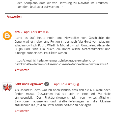
den Scorpians, dass wir von Hoffnung zu Naivität ins Träumen
gerieten. Jetzt aber aufwachen ;-)
Antworten
phs
4. April 2022 um 11:16
...und es traf heute noch eine Newsletter von Geschichte der
Gegenwart ein, über eine Region in der auch "der Geist von Wladimir
Wladimirowitsch Putin, Wladimir Michailowitsch Gundjajew, Alexander
Dugin und Iwan Iljin durch die Köpfe wilder Mototradrocker und
"Change-zündelnden" Politikern wehen:
https://geschichtedergegenwart.ch/belgrader-reisebericht-
nachtwoelfe-vladimir-putin-und-die-rote-fahne-des-kommunismus/
Antworten
Geist und Gegenwart
11. April 2022 um 13:45
Als Update zu dem, was ich oben schrieb, dass sich die AFD wohl noch
finden müsse. Inzwischen hat sie sich in einer Art Vor-Hölle
eingependelt. Der Fraktionskonsens ist, von wirtschaftlichen
Sanktionen abzusehen und Waffenlieferungen an die Ukraine
abzulehnen die „zivilen Opfer beider Seiten“ zu beklagen.
Antworten