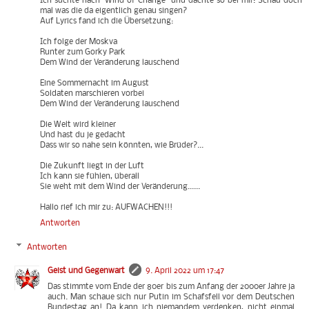
Ich suchte nach "Wind of Change" und dachte so bei mir: Schau doch
mal was die da eigentlich genau singen?
Auf Lyrics fand ich die Übersetzung:
Ich folge der Moskva
Runter zum Gorky Park
Dem Wind der Veränderung lauschend
Eine Sommernacht im August
Soldaten marschieren vorbei
Dem Wind der Veränderung lauschend
Die Welt wird kleiner
Und hast du je gedacht
Dass wir so nahe sein könnten, wie Brüder?...
Die Zukunft liegt in der Luft
Ich kann sie fühlen, überall
Sie weht mit dem Wind der Veränderung......
Hallo rief ich mir zu: AUFWACHEN!!!
Antworten
Antworten
Geist und Gegenwart
9. April 2022 um 17:47
Das stimmte vom Ende der 80er bis zum Anfang der 2000er Jahre ja
auch. Man schaue sich nur Putin im Schafsfell vor dem Deutschen
Bundestag an! Da kann ich niemandem verdenken, nicht einmal