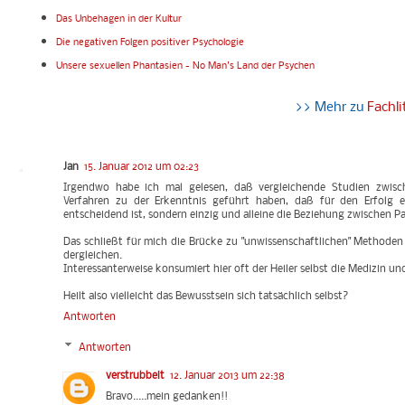
Das Unbehagen in der Kultur
Die negativen Folgen positiver Psychologie
Unsere sexuellen Phantasien - No Man's Land der Psychen
>> Mehr zu
Fachli
Jan
15. Januar 2012 um 02:23
Irgendwo habe ich mal gelesen, daß vergleichende Studien zwisc
Verfahren zu der Erkenntnis geführt haben, daß für den Erfolg 
entscheidend ist, sondern einzig und alleine die Beziehung zwischen P
Das schließt für mich die Brücke zu "unwissenschaftlichen" Methode
dergleichen.
Interessanterweise konsumiert hier oft der Heiler selbst die Medizin und
Heilt also vielleicht das Bewusstsein sich tatsächlich selbst?
Antworten
Antworten
verstrubbelt
12. Januar 2013 um 22:38
Bravo.....mein gedanken!!