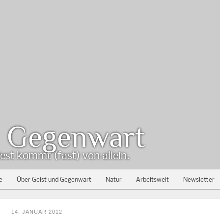
d Gegenwart
est kommt (fast) von allein.
e
Über Geist und Gegenwart
Natur
Arbeitswelt
Newsletter
14. JANUAR 2012