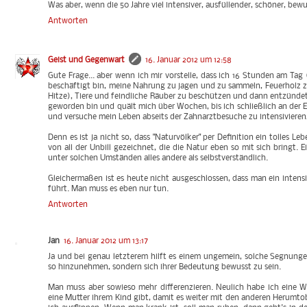
Was aber, wenn die 50 Jahre viel intensiver, ausfüllender, schöner, bewus
Antworten
Geist und Gegenwart
16. Januar 2012 um 12:58
Gute Frage... aber wenn ich mir vorstelle, dass ich 16 Stunden am Tag 
beschäftigt bin, meine Nahrung zu jagen und zu sammeln, Feuerholz z
Hitze), Tiere und feindliche Räuber zu beschützen und dann entzündet
geworden bin und quält mich über Wochen, bis ich schließlich an der E
und versuche mein Leben abseits der Zahnarztbesuche zu intensivieren
Denn es ist ja nicht so, dass "Naturvölker" per Definition ein tolles L
von all der Unbill gezeichnet, die die Natur eben so mit sich bringt. 
unter solchen Umständen alles andere als selbstverständlich.
Gleichermaßen ist es heute nicht ausgeschlossen, dass man ein intens
führt. Man muss es eben nur tun.
Antworten
Jan
16. Januar 2012 um 13:17
Ja und bei genau letzterem hilft es einem ungemein, solche Segnunge
so hinzunehmen, sondern sich ihrer Bedeutung bewusst zu sein.
Man muss aber sowieso mehr differenzieren. Neulich habe ich eine 
eine Mutter ihrem Kind gibt, damit es weiter mit den anderen Herumt