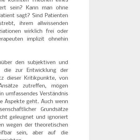
wie könnten Theorien eines
kert sein? Kann man ohne
atient sagt? Sind Patienten
trebt, ihrem allwissenden
ationen wirklich frei oder
rapeuten implizit ohnehin
nüber den subjektiven und
, die zur Entwicklung der
tz dieser Kritikpunkte, von
nsätze zutreffen, mögen
 ein umfassendes Verständnis
te Aspekte geht. Auch wenn
nschaftlicher Grundsätze
cht geleugnet und ignoriert
en wegen der theoretischen
ifbar sein, aber auf die