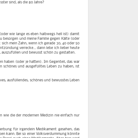
ster sind, als die 80 Jahre?
(oder wie lange es eben halbwegs hell ist) damit
u besorgen und meine Familie gegen Kälte (oder
 sich mein Zahn, wenn ich gerade 30, 40 oder 50
ntzündung verrecke... dann lebe ich lieber heute
, auszufüllen und bewusst schön zu gestalten.
eben haben (oder je hatten). Im Gegenteil, das war
Ein schönes und ausgefülltes Leben zu haben, ist
ives, ausfüllendes, schönes und bewusstes Leben
n wie die der modernen Medizin nie einfach nur
Werbung für irgendein Medikament gesehen, das
oben kann. Bei so einer Volksverdummung könnte