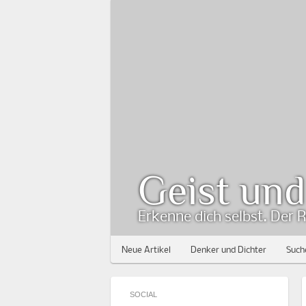
Geist un
Erkenne dich selbst. Der R
Neue Artikel
Denker und Dichter
Such
SOCIAL