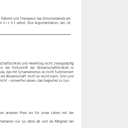
en Patient und Therapeut das Entscheidende am
 n i c h t selbst. Ihre Argumentation, Jan, ist
schaftlichkeit und Heilerfolg nicht zwangsläufig
ns der Fortschritt der Wissenschaftlichkeit in
was, das mit Schamanismus so nicht funktioniert
ie Wissenschaft nicht so leicht kann: Sinn und
nicht - vorwerfen lassen, das Gegenteil zu tun.
hen anderen Preis wir für unser Leben mit der
chamanen nur 50 Jahre alt und als Mitglied der