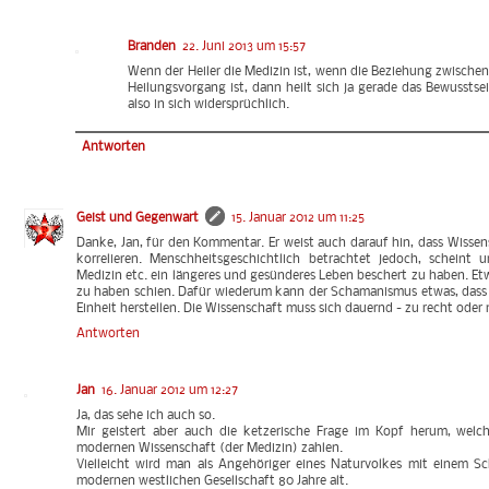
Branden
22. Juni 2013 um 15:57
Wenn der Heiler die Medizin ist, wenn die Beziehung zwisch
Heilungsvorgang ist, dann heilt sich ja gerade das Bewusstsein
also in sich widersprüchlich.
Antworten
Geist und Gegenwart
15. Januar 2012 um 11:25
Danke, Jan, für den Kommentar. Er weist auch darauf hin, dass Wissen
korrelieren. Menschheitsgeschichtlich betrachtet jedoch, scheint u
Medizin etc. ein längeres und gesünderes Leben beschert zu haben. Et
zu haben schien. Dafür wiederum kann der Schamanismus etwas, dass d
Einheit herstellen. Die Wissenschaft muss sich dauernd - zu recht oder 
Antworten
Jan
16. Januar 2012 um 12:27
Ja, das sehe ich auch so.
Mir geistert aber auch die ketzerische Frage im Kopf herum, welc
modernen Wissenschaft (der Medizin) zahlen.
Vielleicht wird man als Angehöriger eines Naturvolkes mit einem S
modernen westlichen Gesellschaft 80 Jahre alt.