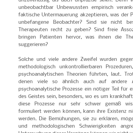
unzuverlässig als auch unpräzise seien. Denn 
unbeobachtbar Unbewussten empirisch veran
faktische Untermauerung akzeptieren, was der P
unbefangene Beobachter? Sind sie nicht bes
Therapeuten recht zu geben? Sind freie Assozi
bringen Patienten hervor, was ihnen die The
suggerieren?
Solche und viele andere Zweifel wurden gege
methodologisch unkontrollierbaren Prozeduren
psychoanalytischen Theorien führten, laut. Tro
denen viele so ähnlich auch auf andere A
psychoanalytische Prozesse ein nötiger Teil für
des Geistes sein, besonders, wo es um krankhaf
diese Prozesse nur sehr schwer gemäß wisse
formuliert werden können, kann ihre Existenz ni
werden. Die Bemühungen, sie zu erklären, mög
und methodologischen Schwierigkeiten angre