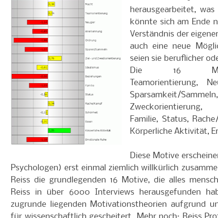
herausgearbeitet, was
könnte sich am Ende n
Verständnis der eigene
auch eine neue Möglic
seien sie beruflicher o
Die 16 Mot
Teamorientierung, N
Sparsamkeit/
Zweckorientierung
Familie, Status, Rache
Körperliche Aktivität, 
Diese Motive erschein
Psychologen) erst einmal ziemlich willkürlich zusamme
Reiss die grundlegenden 16 Motive, die alles mensch
Reiss in über 6000 Interviews herausgefunden habe
zugrunde liegenden Motivationstheorien aufgrund un
für wissenschaftlich gescheitert. Mehr noch: Reiss Pro