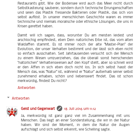
Restaurants gibt. Wie der Bodensee wird auch das Meer nicht durch
Selbstkasteiung sauberer, sondern durch technische Errungenschaften
und seien das Plastik fressende Bakterien oder Plastik, das sich von
selbst auflöst. In unserer menschlichen Geschichte waren es immer
technische und niemals moralische oder ethische Lösungen, die uns in
Krisen gerettet haben.
Damit will ich sagen, dass, worunter Du am meisten leidest und
arschlochig empfindest, eben Dein natürliches Erbe ist, das vom alten
Waldaffen stammt. Es ist immer noch der alte "Master-Plan" der
Evolution, der unser Verhalten bestimmt und der lässt sich eben nicht
so einfach ausschalten. Seit Jahrtausenden versucht sich der Mensch
zu einem Wesen umzuerziehen, das die überall sonst herrschenden
"natürlichen" Verhaltensweisen auf den Kopf stellt, aber so schnell wird
er den Affen in sich eben doch nicht los. In sich selbst hasst der
Mensch das, was "Natur" ist, während er "Natur" außerhalb seiner selbst
zunehmend erhaben, schön und liebenswert findet. Das ist schon
merkwürdig, findest Du nicht?
Antworten
Antworten
Geist und Gegenwart
18. Juli 2016 um 11:12
Ja, merkwürdig ist ganz ganz viel im Zusammenhang mit uns
Menschen. Das liegt an einer Sonderstellung, die wir in der Natur
haben: Wir sind der Moment, in dem die Natur die Augen
aufschlägt und sich selbst erkennt, wie Schelling sagte.