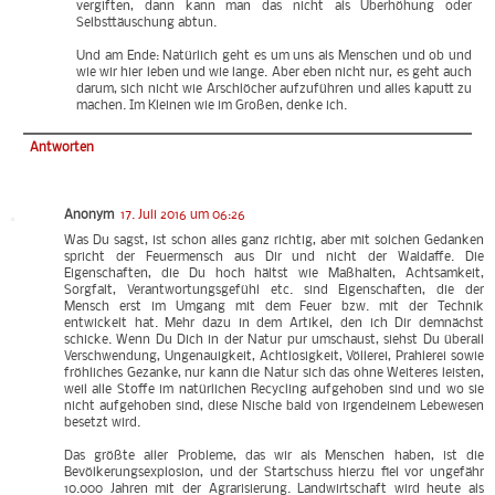
vergiften, dann kann man das nicht als Überhöhung oder
Selbsttäuschung abtun.
Und am Ende: Natürlich geht es um uns als Menschen und ob und
wie wir hier leben und wie lange. Aber eben nicht nur, es geht auch
darum, sich nicht wie Arschlöcher aufzuführen und alles kaputt zu
machen. Im Kleinen wie im Großen, denke ich.
Antworten
Anonym
17. Juli 2016 um 06:26
Was Du sagst, ist schon alles ganz richtig, aber mit solchen Gedanken
spricht der Feuermensch aus Dir und nicht der Waldaffe. Die
Eigenschaften, die Du hoch hältst wie Maßhalten, Achtsamkeit,
Sorgfalt, Verantwortungsgefühl etc. sind Eigenschaften, die der
Mensch erst im Umgang mit dem Feuer bzw. mit der Technik
entwickelt hat. Mehr dazu in dem Artikel, den ich Dir demnächst
schicke. Wenn Du Dich in der Natur pur umschaust, siehst Du überall
Verschwendung, Ungenauigkeit, Achtlosigkeit, Völlerei, Prahlerei sowie
fröhliches Gezanke, nur kann die Natur sich das ohne Weiteres leisten,
weil alle Stoffe im natürlichen Recycling aufgehoben sind und wo sie
nicht aufgehoben sind, diese Nische bald von irgendeinem Lebewesen
besetzt wird.
Das größte aller Probleme, das wir als Menschen haben, ist die
Bevölkerungsexplosion, und der Startschuss hierzu fiel vor ungefähr
10.000 Jahren mit der Agrarisierung. Landwirtschaft wird heute als