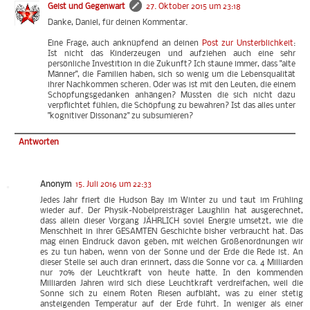
Geist und Gegenwart
27. Oktober 2015 um 23:18
Danke, Daniel, für deinen Kommentar.
Eine Frage, auch anknüpfend an deinen
Post zur Unsterblichkeit
:
Ist nicht das Kinderzeugen und aufziehen auch eine sehr
persönliche Investition in die Zukunft? Ich staune immer, dass "alte
Männer", die Familien haben, sich so wenig um die Lebensqualität
ihrer Nachkommen scheren. Oder was ist mit den Leuten, die einem
Schöpfungsgedanken anhängen? Müssten die sich nicht dazu
verpflichtet fühlen, die Schöpfung zu bewahren? Ist das alles unter
"kognitiver Dissonanz" zu subsumieren?
Antworten
Anonym
15. Juli 2016 um 22:33
Jedes Jahr friert die Hudson Bay im Winter zu und taut im Frühling
wieder auf. Der Physik-Nobelpreisträger Laughlin hat ausgerechnet,
dass allein dieser Vorgang JÄHRLICH soviel Energie umsetzt, wie die
Menschheit in ihrer GESAMTEN Geschichte bisher verbraucht hat. Das
mag einen Eindruck davon geben, mit welchen Größenordnungen wir
es zu tun haben, wenn von der Sonne und der Erde die Rede ist. An
dieser Stelle sei auch dran erinnert, dass die Sonne vor ca. 4 Milliarden
nur 70% der Leuchtkraft von heute hatte. In den kommenden
Milliarden Jahren wird sich diese Leuchtkraft verdreifachen, weil die
Sonne sich zu einem Roten Riesen aufbläht, was zu einer stetig
ansteigenden Temperatur auf der Erde führt. In weniger als einer