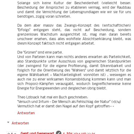
Solange sich keine Kultur der Bescheidenheit (vielleicht besser:
Bescheidung der Ansprüche) zu etablieren vermag, wird der Raubbau
und damit die Vernichtung der Lebensgrundlagen wie wir sie für uns
benötigen, zügig voran schreiten.
Da dem aber massiv das Zwangs-Konzept des (wirtschaftlichen)
"Erfolgs" entgegen steht, das nicht auf Bescheidung, sondern
grenzenloses Wachstum ausgerichtet ist, mag man daran bereits
unschwer ersehen, dass alles wohlfeile Absichtserklärung bleibt, was
diesm Konzept faktisch nicht entgegen arbeitet.
Die "Grünen" sind eine partei.
Und von Parteien kann man nichts anderes erwarten als Parteilichkeit,
also Standpunkte unter Ausschluss von gegnerischen Standpunkten
(der zwingend für die eigene Profilierung, damit Erkennbarkeit und
folglich für die Orientierung des "Wählers" und damit letztlich für die
eigene Wählbarkeit = Machtanteiligkeit vonnöten ist) , weswegen es
auch nie zu einer wirksamen Konsensbildung kommen kann und man
sich Proporz-Kämpfen verausgabt, wodurch begreiflicherweise keine
Energie für Energiewenden und dergleichen übrig bleibt.
Theo Löbsack hat mal ein Buch geschrieben:
"Versuch und Irrtum - Der Mensch als Fehlschlag der Natur" (1974)
Vermutlich hat er damit den Nagel auf den Kopf getroffen^^
Antworten
Antworten
Geist und Gegenwart
5. Mai 2014 um 22:36