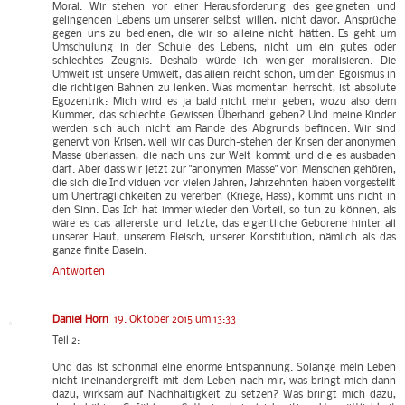
Moral. Wir stehen vor einer Herausforderung des geeigneten und
gelingenden Lebens um unserer selbst willen, nicht davor, Ansprüche
gegen uns zu bedienen, die wir so alleine nicht hätten. Es geht um
Umschulung in der Schule des Lebens, nicht um ein gutes oder
schlechtes Zeugnis. Deshalb würde ich weniger moralisieren. Die
Umwelt ist unsere Umwelt, das allein reicht schon, um den Egoismus in
die richtigen Bahnen zu lenken. Was momentan herrscht, ist absolute
Egozentrik: Mich wird es ja bald nicht mehr geben, wozu also dem
Kummer, das schlechte Gewissen Überhand geben? Und meine Kinder
werden sich auch nicht am Rande des Abgrunds befinden. Wir sind
genervt von Krisen, weil wir das Durch-stehen der Krisen der anonymen
Masse überlassen, die nach uns zur Welt kommt und die es ausbaden
darf. Aber dass wir jetzt zur "anonymen Masse" von Menschen gehören,
die sich die Individuen vor vielen Jahren, Jahrzehnten haben vorgestellt
um Unerträglichkeiten zu vererben (Kriege, Hass), kommt uns nicht in
den Sinn. Das Ich hat immer wieder den Vorteil, so tun zu können, als
wäre es das allererste und letzte, das eigentliche Geborene hinter all
unserer Haut, unserem Fleisch, unserer Konstitution, nämlich als das
ganze finite Dasein.
Antworten
Daniel Horn
19. Oktober 2015 um 13:33
Teil 2:
Und das ist schonmal eine enorme Entspannung. Solange mein Leben
nicht ineinandergreift mit dem Leben nach mir, was bringt mich dann
dazu, wirksam auf Nachhaltigkeit zu setzen? Was bringt mich dazu,