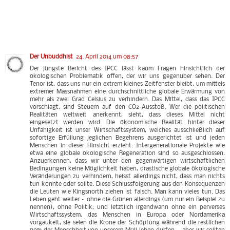
Der Unbuddhist
24. April 2014 um 08:57
Der jüngste Bericht des IPCC lässt kaum Fragen hinsichtlich der
ökologischen Problematik offen, der wir uns gegenüber sehen. Der
Tenor ist, dass uns nur ein extrem kleines Zeitfenster bleibt, um mittels
extremer Massnahmen eine durchschnittliche globale Erwärmung von
mehr als zwei Grad Celsius zu verhindern. Das Mittel, dass das IPCC
vorschlägt, sind Steuern auf den CO2-Ausstoß. Wer die politischen
Realitäten weltweit anerkennt, sieht, dass dieses Mittel nicht
eingesetzt werden wird. Die ökonomische Realität hinter dieser
Unfähigkeit ist unser Wirtschaftssystem, welches ausschließlich auf
sofortige Erfüllung jeglichen Begehrens ausgerichtet ist und jeden
Menschen in dieser Hinsicht erzieht. Intergenerationale Projekte wie
etwa eine globale ökologische Regeneration sind so ausgeschlossen.
Anzuerkennen, dass wir unter den gegenwärtigen wirtschaftlichen
Bedingungen keine Möglichkeit haben, drastische globale ökologische
Veränderungen zu verhindern, heisst allerdings nicht, dass man nichts
tun könnte oder sollte. Diese Schlussfolgerung aus den Konsequenzen
die Leuten wie Kingsnorth ziehen ist falsch. Man kann vieles tun. Das
Leben geht weiter – ohne die Grünen allerdings (um nur ein Beispiel zu
nennen), ohne Politik, und letztlich irgendwann ohne ein perverses
Wirtschaftssystem, das Menschen in Europa oder Nordamerika
vorgaukelt, sie seien die Krone der Schöpfung während die restlichen