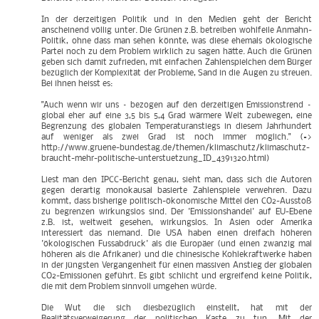
In der derzeitigen Politik und in den Medien geht der Bericht
anscheinend völlig unter. Die Grünen z.B. betreiben wohlfeile Anmahn-
Politik, ohne dass man sehen könnte, was diese ehemals ökologische
Partei noch zu dem Problem wirklich zu sagen hätte. Auch die Grünen
geben sich damit zufrieden, mit einfachen Zahlenspielchen dem Bürger
bezüglich der Komplexität der Probleme, Sand in die Augen zu streuen.
Bei ihnen heisst es:
"Auch wenn wir uns – bezogen auf den derzeitigen Emissionstrend –
global eher auf eine 3,5 bis 5,4 Grad wärmere Welt zubewegen, eine
Begrenzung des globalen Temperaturanstiegs in diesem Jahrhundert
auf weniger als zwei Grad ist noch immer möglich." (=>
http://www.gruene-bundestag.de/themen/klimaschutz/klimaschutz-
braucht-mehr-politische-unterstuetzung_ID_4391320.html)
Liest man den IPCC-Bericht genau, sieht man, dass sich die Autoren
gegen derartig monokausal basierte Zahlenspiele verwehren. Dazu
kommt, dass bisherige politisch-ökonomische Mittel den CO2-Ausstoß
zu begrenzen wirkungslos sind. Der 'Emissionshandel' auf EU-Ebene
z.B. ist, weltweit gesehen, wirkungslos. In Asien oder Amerika
interessiert das niemand. Die USA haben einen dreifach höheren
'ökologischen Fussabdruck' als die Europäer (und einen zwanzig mal
höheren als die Afrikaner) und die chinesische Kohlekraftwerke haben
in der jüngsten Vergangenheit für einen massiven Anstieg der globalen
CO2-Emissionen geführt. Es gibt schlicht und ergreifend keine Politik,
die mit dem Problem sinnvoll umgehen würde.
Die Wut die sich diesbezüglich einstellt, hat mit der
Realitätsverweigerung der politischen Kaste zu tun. Mit der