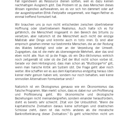
Fall irgendwem als Ressource dienen sollten, weil es dazu keinen
nachhaltigen Ausgleich gibt. Das Problem ist ja, dass Menschen dieses
Wissen irgendwo aufbewahren, wo es vor sich hin dämmert oder auf
der ausgestöpselten Ethik-Festplatte vergammelt, wie Hagen Rether es
einmal treffend formuliert hat.
Wir brauchen uns ja nun nicht entscheiden zwischen übertriebener
Hoffnung oder übertriebenem Realismus. Auch halte ich es für
gefährlich, die Menschheit insgesamt in den Bereich des Irrtums zu
versetzen, aber natürlich ist die Menschheit auch nicht der einzige
Maßstab aller Dinge und könnte auch in toto irren. Es sind aber
empirisch gesehen immer nur bestimmte Menschen, die an der Rodung
des Waldes beteiligt sind oder an der Verpestung der Umwelt.
Zugegeben, das ist die mehr als überwiegende Mehrheit, aber das sind
eben nicht alle. Nun ist ja die Frage, ob ein Öko-Aktivismus wirklich
noch zeitgemäß ist oder ob die Zeit der Wut nicht schon vorbei ist.
Gerade vor dem Hintergrund, dass man schon als "Wutbürger*in" gilt,
wenn man harsche Kritik am System übt. Die Frage geht aber noch
weiter: Wie schaffen wir es aus dem Kapitalismus endgültig heraus (den
keiner mehr genuin haben will, sondern nur noch behalten, weil keine
sinnvollen Alternativen formulierbar sind)?
Natürlich ist ein Ökologismus genauso wie ein Ökonomismus das
falsche Programm. Man merkt schon, dass es dabei nur um Profilierung
und Profilisierung geht. Wo ökonomische und ökologische
Beziehungen nicht ineinandergreifen, sondern einander herausfordern,
steht es bereits sehr schlecht. Zitat von Der Unbuddhist: "Wenn die
kapitalistische Zivilisation daraus keine sofortigen und drastischen
Schlüsse zieht, dann ist das nichts anderes als die moralische
Bankrotterklärung dieser Zivilisation." Es geht schlechthin nicht um