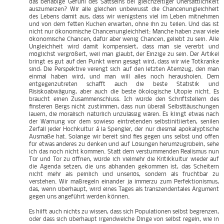
das behäbige Gefühl des Sattseins bei gleichzeitiger Unersättlichkeit
auszumerzen? Wir alle gleichen unbewusst die Chancenungleichheit
des Lebens damit aus, dass wir wenigstens viel im Leben mitnehmen
und von dem fetten Kuchen erwarten, ohne ihn zu teilen. Und das ist
nicht nur ökonomische Chancenungleichheit: Manche haben zwar viele
ökonomische Chancen, dafür aber wenig Chancen, geliebt zu sein. Alle
Ungleichheit wird damit kompensiert, dass man sie vererbt und
möglichst vergrößert, weil man glaubt, der Einzige zu sein. Der Artikel
bringt es gut auf den Punkt wenn gesagt wird, dass wir wie Totkranke
sind: Die Perspektive verengt sich auf den letzten Atemzug, den man
einmal haben wird, und man will alles noch herausholen. Dem
entgegenzutreten schafft auch die beste Statistik und
Risiskoabwägung, aber auch die beste ökologische Utopie nicht. Es
braucht einen Zusammenschluss. Ich würde den Schriftstellern des
finsteren Bergs nicht zustimmen, dass nun überall Selbsttäuschungen
lauern, die moralisch natürlich unzulässig wären. Es klingt etwas nach
der Warnung vor dem sowieso eintretenden selbstinitiierten, senilen
Zerfall jeder Hochkultur á la Spengler, der nur diesmal apokalyptische
Ausmaße hat. Solange wir bereit sind fies gegen uns selbst und offen
für etwas anderes zu denken und auf Lösungen herumzugrübeln, sehe
ich das noch nicht kommen. Statt dem verstummenden Realismus nun
Tür und Tor zu öffnen, würde ich vielmehr die Kritikkultur wieder auf
die Agenda setzen, die uns abhanden gekommen ist, das Scheitern
nicht mehr als peinlich und unseriös, sondern als fruchtbar zu
verstehen. Wir maßregeln einander ja immerzu zum Perfektionismus,
das, wenn überhaupt, wird eines Tages als transzendentales Argument
gegen uns angeführt werden können.
Es hilft auch nichts zu wissen, dass sich Populationen selbst begrenzen,
oder dass sich überhaupt irgendwelche Dinge von selbst regeln, wie in