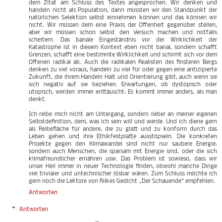
dem Zitat am Schluss des Textes angesprochen. Wir denken und
handeln nicht als Population, dann müssten wir den Standpunkt der
natürlichen Selektion selbst einnehmen können und das können wir
nicht. Wir müssen dem eine Praxis der Offenheit gegenüber stellen,
aber wir müssen schon selbst den Versuch machen und notfalls
scheitern. Das banale Eingeständnis vor der Wirklichkeit der
Katastrophe ist in diesem Kontext eben nicht banal, sondern schafft
Grenzen, schafft eine bestimmte Wirklichkeit und schirmt sich vor dem
Offenen radikal ab. Auch die radikalen Realisten des finsteren Bergs
denken zu viel voraus, handeln zu viel für oder gegen eine antizipierte
Zukunft, die ihrem Handeln Halt und Orientierung gibt, auch wenn sie
sich negativ auf sie beziehen. Erwartungen, ob dystopisch oder
utopisch, werden immer enttäuscht: Es kommt immer anders, als man
denkt.
Ich reibe mich nicht am Untergang, sondern lieber an meiner eigenen
Selbstdefinition, dem, was ich sein will und werde. Und ich diene gern
als Reibefläche für andere, die zu glatt und zu konform durch das
Leben gehen und ihre Ethikfestplatte ausstöpseln. Die konkreten
Projekte gegen den Klimawandel sind nicht nur saubere Energie,
sondern auch Menschen, die sparsam mit Energie sind, oder die sich
klimafreundlicher ernähren usw. Das Problem ist sowieso, dass wir
unser Heil immer in neuer Technologie finden, obwohl manche Dinge
viel trivialer und untechnischer lösbar wären. Zum Schluss möchte ich
gern noch die Lektüre von Rilkes Gedicht „Der Schauende“ empfehlen.
Antworten
Antworten