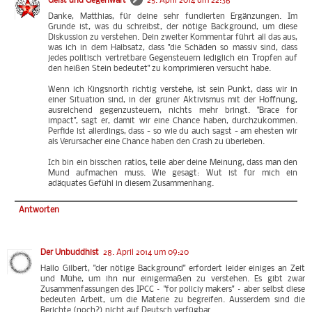
Geist und Gegenwart
25. April 2014 um 22:36
Danke, Matthias, für deine sehr fundierten Ergänzungen. Im
Grunde ist, was du schreibst, der nötige Background, um diese
Diskussion zu verstehen. Dein zweiter Kommentar führt all das aus,
was ich in dem Halbsatz, dass "die Schäden so massiv sind, dass
jedes politisch vertretbare Gegensteuern lediglich ein Tropfen auf
den heißen Stein bedeutet" zu komprimieren versucht habe.
Wenn ich Kingsnorth richtig verstehe, ist sein Punkt, dass wir in
einer Situation sind, in der grüner Aktivismus mit der Hoffnung,
ausreichend gegenzusteuern, nichts mehr bringt. "Brace for
impact", sagt er, damit wir eine Chance haben, durchzukommen.
Perfide ist allerdings, dass - so wie du auch sagst - am ehesten wir
als Verursacher eine Chance haben den Crash zu überleben.
Ich bin ein bisschen ratlos, teile aber deine Meinung, dass man den
Mund aufmachen muss. Wie gesagt: Wut ist für mich ein
adäquates Gefühl in diesem Zusammenhang.
Antworten
Der Unbuddhist
28. April 2014 um 09:20
Hallo Gilbert, "der nötige Background" erfordert leider einiges an Zeit
und Mühe, um ihn nur einigermaßen zu verstehen. Es gibt zwar
Zusammenfassungen des IPCC – "for policiy makers" – aber selbst diese
bedeuten Arbeit, um die Materie zu begreifen. Ausserdem sind die
Berichte (noch?) nicht auf Deutsch verfügbar.