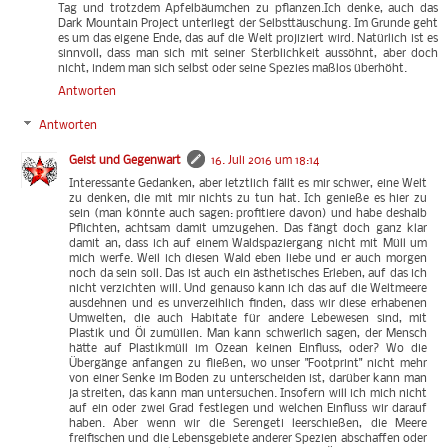
Tag und trotzdem Apfelbäumchen zu pflanzen.Ich denke, auch das
Dark Mountain Project unterliegt der Selbsttäuschung. Im Grunde geht
es um das eigene Ende, das auf die Welt projiziert wird. Natürlich ist es
sinnvoll, dass man sich mit seiner Sterblichkeit aussöhnt, aber doch
nicht, indem man sich selbst oder seine Spezies maßlos überhöht.
Antworten
Antworten
Geist und Gegenwart
16. Juli 2016 um 18:14
Interessante Gedanken, aber letztlich fällt es mir schwer, eine Welt
zu denken, die mit mir nichts zu tun hat. Ich genieße es hier zu
sein (man könnte auch sagen: profitiere davon) und habe deshalb
Pflichten, achtsam damit umzugehen. Das fängt doch ganz klar
damit an, dass ich auf einem Waldspaziergang nicht mit Müll um
mich werfe. Weil ich diesen Wald eben liebe und er auch morgen
noch da sein soll. Das ist auch ein ästhetisches Erleben, auf das ich
nicht verzichten will. Und genauso kann ich das auf die Weltmeere
ausdehnen und es unverzeihlich finden, dass wir diese erhabenen
Umwelten, die auch Habitate für andere Lebewesen sind, mit
Plastik und Öl zumüllen. Man kann schwerlich sagen, der Mensch
hätte auf Plastikmüll im Ozean keinen Einfluss, oder? Wo die
Übergänge anfangen zu fließen, wo unser "Footprint" nicht mehr
von einer Senke im Boden zu unterscheiden ist, darüber kann man
ja streiten, das kann man untersuchen. Insofern will ich mich nicht
auf ein oder zwei Grad festlegen und welchen Einfluss wir darauf
haben. Aber wenn wir die Serengeti leerschießen, die Meere
freifischen und die Lebensgebiete anderer Spezien abschaffen oder