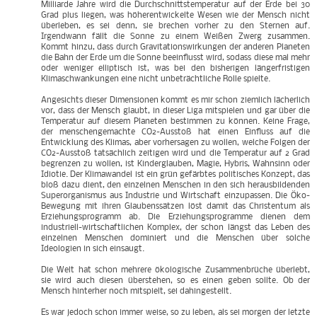
Milliarde Jahre wird die Durchschnittstemperatur auf der Erde bei 30
Grad plus liegen, was höherentwickelte Wesen wie der Mensch nicht
überleben, es sei denn, sie brechen vorher zu den Sternen auf.
Irgendwann fällt die Sonne zu einem Weißen Zwerg zusammen.
Kommt hinzu, dass durch Gravitationswirkungen der anderen Planeten
die Bahn der Erde um die Sonne beeinflusst wird, sodass diese mal mehr
oder weniger elliptisch ist, was bei den bisherigen längerfristigen
Klimaschwankungen eine nicht unbeträchtliche Rolle spielte.
Angesichts dieser Dimensionen kommt es mir schon ziemlich lächerlich
vor, dass der Mensch glaubt, in dieser Liga mitspielen und gar über die
Temperatur auf diesem Planeten bestimmen zu können. Keine Frage,
der menschengemachte CO2-Ausstoß hat einen Einfluss auf die
Entwicklung des Klimas, aber vorhersagen zu wollen, welche Folgen der
CO2-Ausstoß tatsächlich zeitigen wird und die Temperatur auf 2 Grad
begrenzen zu wollen, ist Kinderglauben, Magie, Hybris, Wahnsinn oder
Idiotie. Der Klimawandel ist ein grün gefärbtes politisches Konzept, das
bloß dazu dient, den einzelnen Menschen in den sich herausbildenden
Superorganismus aus Industrie und Wirtschaft einzupassen. Die Öko-
Bewegung mit ihren Glaubenssätzen löst damit das Christentum als
Erziehungsprogramm ab. Die Erziehungsprogramme dienen dem
industriell-wirtschaftlichen Komplex, der schon längst das Leben des
einzelnen Menschen dominiert und die Menschen über solche
Ideologien in sich einsaugt.
Die Welt hat schon mehrere ökologische Zusammenbrüche überlebt,
sie wird auch diesen überstehen, so es einen geben sollte. Ob der
Mensch hinterher noch mitspielt, sei dahingestellt.
Es war jedoch schon immer weise, so zu leben, als sei morgen der letzte