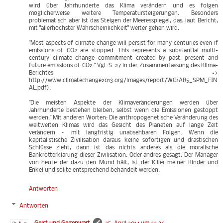
wird über Jahrhunderte das Klima verändern und es folgen
möglicherweise weitere Temperatursteigerungen. Besonders
problematisch aber ist das Steigen der Meeresspiegel, das, laut Bericht,
mit "allerhöchster Wahrscheinlichkeit" weiter gehen wird.
"Most aspects of climate change will persist for many centuries even if
emissions of CO2 are stopped. This represents a substantial multi-
century climate change commitment created by past, present and
future emissions of CO2." Vgl. S. 27 in der Zusammenfassung des Klima-
Berichtes =>
http://www.climatechange2013.org/images/report/WG1AR5_SPM_FIN
AL.pdf).
"Die meisten Aspekte der Klimaveränderungen werden über
Jahrhunderte bestehen bleiben, selbst wenn die Emissionen gestoppt
werden." Mit anderen Worten: Die anthropogenetische Veränderung des
weltweiten Klimas wird das Gesicht des Planeten auf lange Zeit
verändern – mit langfristig unabsehbaren Folgen. Wenn die
kapitalistische Zivilisation daraus keine sofortigen und drastischen
Schlüsse zieht, dann ist das nichts anderes als die moralische
Bankrotterklärung dieser Zivilisation. Oder andres gesagt: Der Manager
von heute der dazu den Mund hält, ist der Killer meiner Kinder und
Enkel und sollte entsprechend behandelt werden.
Antworten
Antworten