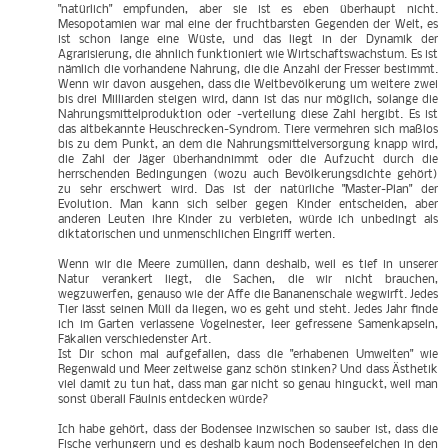
"natürlich" empfunden, aber sie ist es eben überhaupt nicht.
Mesopotamien war mal eine der fruchtbarsten Gegenden der Welt, es
ist schon lange eine Wüste, und das liegt in der Dynamik der
Agrarisierung, die ähnlich funktioniert wie Wirtschaftswachstum. Es ist
nämlich die vorhandene Nahrung, die die Anzahl der Fresser bestimmt.
Wenn wir davon ausgehen, dass die Weltbevölkerung um weitere zwei
bis drei Milliarden steigen wird, dann ist das nur möglich, solange die
Nahrungsmittelproduktion oder -verteilung diese Zahl hergibt. Es ist
das altbekannte Heuschrecken-Syndrom. Tiere vermehren sich maßlos
bis zu dem Punkt, an dem die Nahrungsmittelversorgung knapp wird,
die Zahl der Jäger überhandnimmt oder die Aufzucht durch die
herrschenden Bedingungen (wozu auch Bevölkerungsdichte gehört)
zu sehr erschwert wird. Das ist der natürliche "Master-Plan" der
Evolution. Man kann sich selber gegen Kinder entscheiden, aber
anderen Leuten ihre Kinder zu verbieten, würde ich unbedingt als
diktatorischen und unmenschlichen Eingriff werten.
Wenn wir die Meere zumüllen, dann deshalb, weil es tief in unserer
Natur verankert liegt, die Sachen, die wir nicht brauchen,
wegzuwerfen, genauso wie der Affe die Bananenschale wegwirft. Jedes
Tier lässt seinen Müll da liegen, wo es geht und steht. Jedes Jahr finde
ich im Garten verlassene Vogelnester, leer gefressene Samenkapseln,
Fäkalien verschiedenster Art.
Ist Dir schon mal aufgefallen, dass die "erhabenen Umwelten" wie
Regenwald und Meer zeitweise ganz schön stinken? Und dass Ästhetik
viel damit zu tun hat, dass man gar nicht so genau hinguckt, weil man
sonst überall Fäulnis entdecken würde?
Ich habe gehört, dass der Bodensee inzwischen so sauber ist, dass die
Fische verhungern und es deshalb kaum noch Bodenseefelchen in den