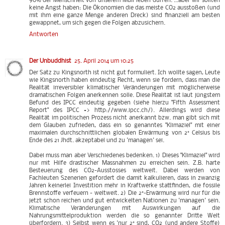
90% der Menschheit von unserem Müll leben dürfen. ...aber wir sollten
keine Angst haben: Die Ökonomien die das meiste CO2 ausstoßen (und
mit ihm eine ganze Menge anderen Dreck) sind finanziell am besten
gewappnet, um sich gegen die Folgen abzusichern.
Antworten
Der Unbuddhist
25. April 2014 um 10:25
Der Satz zu Kingsnorth ist nicht gut formuliert. Ich wollte sagen, Leute
wie Kingsnorth haben eindeutig Recht, wenn sie fordern, dass man die
Realität irreversibler klimatischer Veränderungen mit möglicherweise
dramatischen Folgen anerkennen solle. Diese Realität ist laut jüngstem
Befund des IPCC eindeutig gegeben (siehe hierzu "Fifth Assessment
Report" des IPCC => http://www.ipcc.ch/). Allerdings wird diese
Realität im politischen Prozess nicht anerkannt bzw. man gibt sich mit
dem Glauben zufrieden, dass ein so genanntes "Klimaziel" mit einer
maximalen durchschnittlichen globalen Erwärmung von 2° Celsius bis
Ende des 21 Jhdt. akzeptabel und zu 'managen' sei.
Dabei muss man aber Verschiedenes bedenken. 1) Dieses "Klimaziel" wird
nur mit Hilfe drastischer Massnahmen zu erreichen sein. Z.B. harte
Besteuerung des CO2-Ausstosses weltweit. Dabei werden von
Fachleuten Szenerien gefordert die damit kalkulieren, dass in zwanzig
Jahren keinerlei Investition mehr in Kraftwerke stattfinden, die fossile
Brennstoffe verfeuern - weltweit. 2) Die 2°-Erwärmung wird nur für die
jetzt schon reichen und gut entwickelten Nationen zu 'managen' sein.
Klimatische Veränderungen mit Auswirkungen auf die
Nahrungsmittelproduktion werden die so genannter Dritte Welt
überfordern. 3) Selbst wenn es 'nur 2° sind, CO2 (und andere Stoffe)