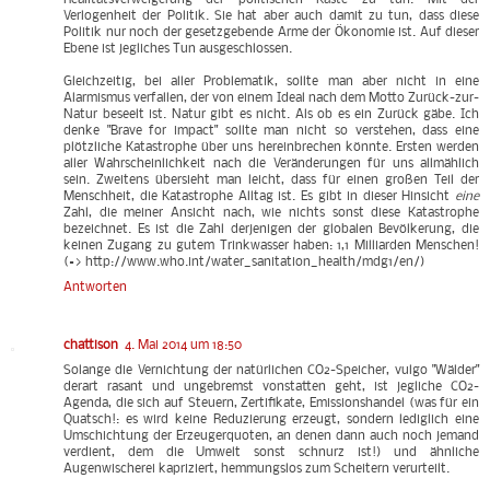
Verlogenheit der Politik. Sie hat aber auch damit zu tun, dass diese
Politik nur noch der gesetzgebende Arme der Ökonomie ist. Auf dieser
Ebene ist jegliches Tun ausgeschlossen.
Gleichzeitig, bei aller Problematik, sollte man aber nicht in eine
Alarmismus verfallen, der von einem Ideal nach dem Motto Zurück-zur-
Natur beseelt ist. Natur gibt es nicht. Als ob es ein Zurück gäbe. Ich
denke "Brave for impact" sollte man nicht so verstehen, dass eine
plötzliche Katastrophe über uns hereinbrechen könnte. Ersten werden
aller Wahrscheinlichkeit nach die Veränderungen für uns allmählich
sein. Zweitens übersieht man leicht, dass für einen großen Teil der
Menschheit, die Katastrophe Alltag ist. Es gibt in dieser Hinsicht
eine
Zahl, die meiner Ansicht nach, wie nichts sonst diese Katastrophe
bezeichnet. Es ist die Zahl derjenigen der globalen Bevölkerung, die
keinen Zugang zu gutem Trinkwasser haben: 1,1 Milliarden Menschen!
(=> http://www.who.int/water_sanitation_health/mdg1/en/)
Antworten
chattison
4. Mai 2014 um 18:50
Solange die Vernichtung der natürlichen CO2-Speicher, vulgo "Wälder"
derart rasant und ungebremst vonstatten geht, ist jegliche CO2-
Agenda, die sich auf Steuern, Zertifikate, Emissionshandel (was für ein
Quatsch!: es wird keine Reduzierung erzeugt, sondern lediglich eine
Umschichtung der Erzeugerquoten, an denen dann auch noch jemand
verdient, dem die Umwelt sonst schnurz ist!) und ähnliche
Augenwischerei kapriziert, hemmungslos zum Scheitern verurteilt.