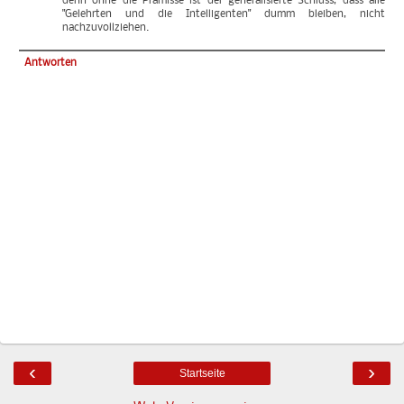
denn ohne die Prämisse ist der generalisierte Schluss, dass alle
"Gelehrten und die Intelligenten" dumm bleiben, nicht
nachzuvollziehen.
Antworten
‹
›
Startseite