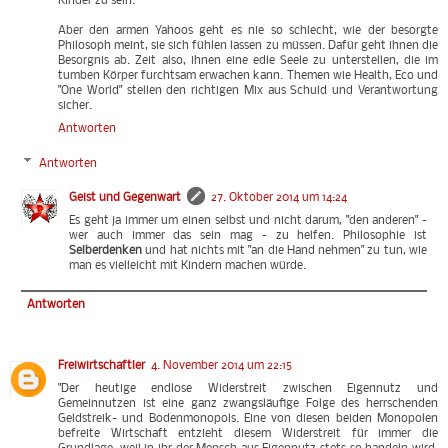
Kinder zu sein.
Aber den armen Yahoos geht es nie so schlecht, wie der besorgte
Philosoph meint, sie sich fühlen lassen zu müssen. Dafür geht ihnen die
Besorgnis ab. Zeit also, ihnen eine edle Seele zu unterstellen, die im
tumben Körper furchtsam erwachen kann. Themen wie Health, Eco und
"One World" stellen den richtigen Mix aus Schuld und Verantwortung
sicher.
Antworten
Antworten
Geist und Gegenwart
27. Oktober 2014 um 14:24
Es geht ja immer um einen selbst und nicht darum, "den anderen" -
wer auch immer das sein mag - zu helfen. Philosophie ist
Selberdenken
und hat nichts mit "an die Hand nehmen" zu tun, wie
man es vielleicht mit Kindern machen würde.
Antworten
Freiwirtschaftler
4. November 2014 um 22:15
"Der heutige endlose Widerstreit zwischen Eigennutz und
Gemeinnutzen ist eine ganz zwangsläufige Folge des herrschenden
Geldstreik- und Bodenmonopols. Eine von diesen beiden Monopolen
befreite Wirtschaft entzieht diesem Widerstreit für immer die