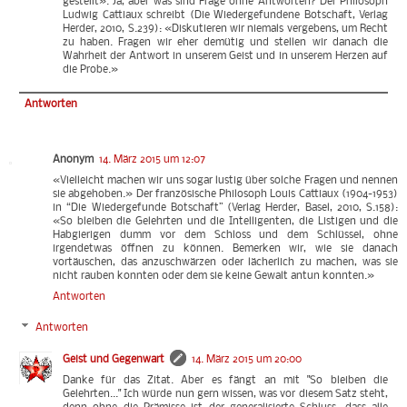
gestellt». Ja, aber was sind Frage ohne Antworten? Der Philosoph
Ludwig Cattiaux schreibt (Die Wiedergefundene Botschaft, Verlag
Herder, 2010, S.239): «Diskutieren wir niemals vergebens, um Recht
zu haben. Fragen wir eher demütig und stellen wir danach die
Wahrheit der Antwort in unserem Geist und in unserem Herzen auf
die Probe.»
Antworten
Anonym
14. März 2015 um 12:07
«Vielleicht machen wir uns sogar lustig über solche Fragen und nennen
sie abgehoben.» Der französische Philosoph Louis Cattiaux (1904-1953)
in “Die Wiedergefunde Botschaft” (Verlag Herder, Basel, 2010, S.158):
«So bleiben die Gelehrten und die Intelligenten, die Listigen und die
Habgierigen dumm vor dem Schloss und dem Schlüssel, ohne
irgendetwas öffnen zu können. Bemerken wir, wie sie danach
vortäuschen, das anzuschwärzen oder lächerlich zu machen, was sie
nicht rauben konnten oder dem sie keine Gewalt antun konnten.»
Antworten
Antworten
Geist und Gegenwart
14. März 2015 um 20:00
Danke für das Zitat. Aber es fängt an mit "So bleiben die
Gelehrten..." Ich würde nun gern wissen, was vor diesem Satz steht,