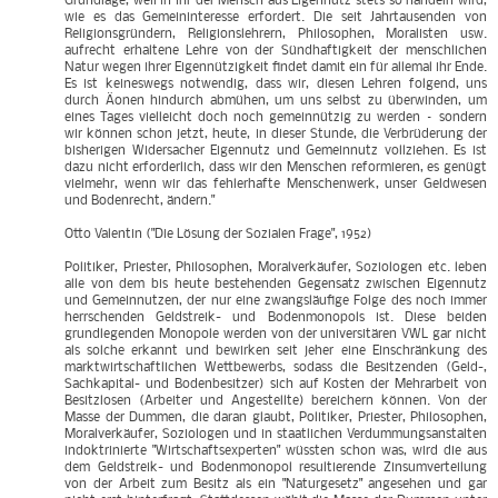
Grundlage, weil in ihr der Mensch aus Eigennutz stets so handeln wird,
wie es das Gemeininteresse erfordert. Die seit Jahrtausenden von
Religionsgründern, Religionslehrern, Philosophen, Moralisten usw.
aufrecht erhaltene Lehre von der Sündhaftigkeit der menschlichen
Natur wegen ihrer Eigennützigkeit findet damit ein für allemal ihr Ende.
Es ist keineswegs notwendig, dass wir, diesen Lehren folgend, uns
durch Äonen hindurch abmühen, um uns selbst zu überwinden, um
eines Tages vielleicht doch noch gemeinnützig zu werden – sondern
wir können schon jetzt, heute, in dieser Stunde, die Verbrüderung der
bisherigen Widersacher Eigennutz und Gemeinnutz vollziehen. Es ist
dazu nicht erforderlich, dass wir den Menschen reformieren, es genügt
vielmehr, wenn wir das fehlerhafte Menschenwerk, unser Geldwesen
und Bodenrecht, ändern."
Otto Valentin ("Die Lösung der Sozialen Frage", 1952)
Politiker, Priester, Philosophen, Moralverkäufer, Soziologen etc. leben
alle von dem bis heute bestehenden Gegensatz zwischen Eigennutz
und Gemeinnutzen, der nur eine zwangsläufige Folge des noch immer
herrschenden Geldstreik- und Bodenmonopols ist. Diese beiden
grundlegenden Monopole werden von der universitären VWL gar nicht
als solche erkannt und bewirken seit jeher eine Einschränkung des
marktwirtschaftlichen Wettbewerbs, sodass die Besitzenden (Geld-,
Sachkapital- und Bodenbesitzer) sich auf Kosten der Mehrarbeit von
Besitzlosen (Arbeiter und Angestellte) bereichern können. Von der
Masse der Dummen, die daran glaubt, Politiker, Priester, Philosophen,
Moralverkäufer, Soziologen und in staatlichen Verdummungsanstalten
indoktrinierte "Wirtschaftsexperten" wüssten schon was, wird die aus
dem Geldstreik- und Bodenmonopol resultierende Zinsumverteilung
von der Arbeit zum Besitz als ein "Naturgesetz" angesehen und gar