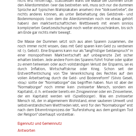
nicht erst hinterfragt. Stattdessen wählt die Masse der Dummen unter
den Allerdümmsten (wer das bestreiten will, muss sich nur die dummen
Sprüche auf typischen Wahlplakaten ansehen) ihre "Volksvertreter", die
nichts anderes können, als unter Beibehaltung des Geldstreik- und
Bodenmonopols (von dem die Allerdümmsten noch nie etwas gehört
haben) den marktwirtschaftlichen Wettbewerb mit einem sinnlos
komplizierten Gesetzesdschungel noch weiter einzuschränken, bis sich
am Ende gar nichts mehr bewegt.
Die Masse der Dummen setzt sich aus allen Sparern zusammen, die
noch immer nicht wissen, dass mit Geld sparen kein Geld zu verdienen
ist (3. Gebot). Eine Ersparnis kann nur als "langfristiger Geldanspruch" in
einer monopolfreien Marktwirtschaft auf unbegrenzte Zeit sicher
erhalten bleiben. Jede andere Form des Sparens führt früher oder später
zu einem teilweisen oder auch vollständigen Verlust der Ersparnis, sei es
durch Inflation, Wirtschaftskrise oder Krieg. Schon seit der
Erstveröffentlichung von "Die Verwirklichung des Rechtes auf den
vollen Arbeitsertrag durch die Geld- und Bodenreform" (Silvio Gesell,
1906) sollte der "Normalbürger" das begriffen haben. Nun ist aber der
"Normalbürger" noch immer kein zivilisierter Mensch, sondern ein
Kapitalist, d. h. entweder bereits ein Zinsgewinner oder ein Zinsverlierer,
der ein Kapitalist werden will (Spießbürger). Was ein zivilisierter
Mensch ist, der in allgemeinem Wohlstand, einer sauberen Umwelt und
selbstverständlichem Weltfrieden lebt, wird für den "Normalbürger" erst
nach dem Erkenntnisprozess der "Auferstehung aus dem geistigen Tod
der Religion" überhaupt vorstellbar:
Eigennutz und Gemeinnutz
Antworten