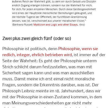
äußeres Reich der Wahrheit gibt, zu dem wir durch Geduld und Disziplin
endlich Zugang erlangen können, sondern nur die Wahrheit für mich,
für dich, für jeden einzelnen Menschen. Durch diese Geistesgewohnheit
wird eines der Hauptziele menschlicher Bemühungen geleugnet, und
die höchste Tugend der Offenheit, der furchtlosen Anerkennung
dessen, was ist, verschwindet aus unserer moralischen Vision."
(Bertrand Russell:
Mysticism and Logic and other Essays
, 1910)
Zwei plus zwei gleich fünf (oder so)
Philosophie ist politisch, denn
Philosophie, wenn sie
redlich, integer, ehrlich betrieben wird
, ist immer auf der
Seite der Wahrheit: Es geht der Philosophie unterm
Strich schlicht darum festzustellen, was man mit
Sicherheit sagen kann und was man ausschließen
muss. Damit meine ich erst eimal nicht moralische
Fragen, sondern die Erkenntnis darüber, was ist. Der
Philosoph Leibniz meinte im 18. Jahrhundert, dass wir
mit der Philosophie in einen Zustand kommen, in dem
man Meinungsverschiedenheiten gar nicht mehr