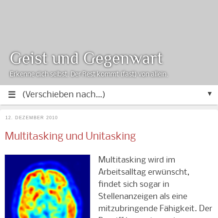
Geist und Gegenwart
Erkenne dich selbst. Der Rest kommt (fast) von allein.
▼
12. DEZEMBER 2010
Multitasking und Unitasking
Multitasking wird im
Arbeitsalltag erwünscht,
findet sich sogar in
Stellenanzeigen als eine
mitzubringende Fähigkeit. Der