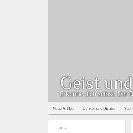
Geist un
Erkenne dich selbst. Der R
Neue Artikel
Denker und Dichter
Such
SOCIAL