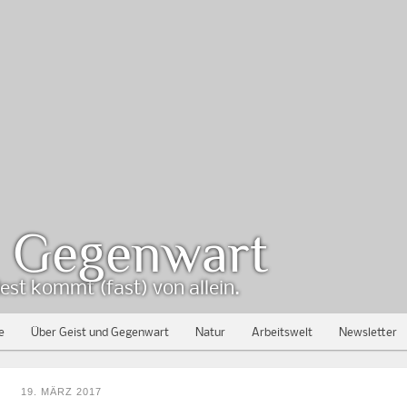
d Gegenwart
est kommt (fast) von allein.
e
Über Geist und Gegenwart
Natur
Arbeitswelt
Newsletter
19. MÄRZ 2017