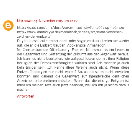
Unknown
14. November 2015 um 22:27
http://issuu.com/s-i-r/docs/20151111_sud_stw?e=3299734/31298720
http://www.ahmadiyya.de/mediathek/videos/art/islam-verstehen-
zeichen-der-endzeit/
Es gibt diese Leute immer noch oder sogar verstärkt treten sie wieder
auf, die an die Endzeit glauben: Apokalypse, Armagedon
Im Christentum die Offenbarung: Eher ein Nihilismus als ein Leben in
der Gegenwart und Gestaltung der Zukunft aus der Gegenwart heraus.
Ich kann es nicht beurteilen, wie aufgeschlossen sie mit ihrer Religion
bezüglich der Demokratiefähigkeit wirklich sind. Ich möchte ja auch
kein Insider sein. Ich kenne diese Vereine auch nicht. Wenn diese
Endzeit-Ideologien nur nicht wären? So, als ob sie es nicht erwarten
könnten und dauend die Gegenwart auf irgendwelche deutlichen
Anzeichen interpretieren müssten. Wenn das die einzige Religion ist
muss ich meinen Text auch jetzt beenden, weil ich mir ja nichts daraus
mache.
Antworten