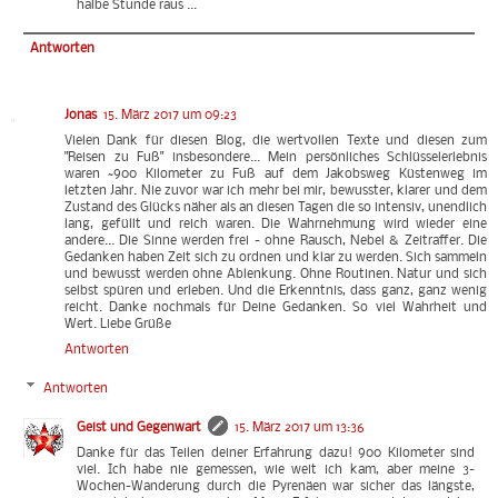
halbe Stunde raus ...
Antworten
Jonas
15. März 2017 um 09:23
Vielen Dank für diesen Blog, die wertvollen Texte und diesen zum
"Reisen zu Fuß" insbesondere... Mein persönliches Schlüsselerlebnis
waren ~900 Kilometer zu Fuß auf dem Jakobsweg Küstenweg im
letzten Jahr. Nie zuvor war ich mehr bei mir, bewusster, klarer und dem
Zustand des Glücks näher als an diesen Tagen die so intensiv, unendlich
lang, gefüllt und reich waren. Die Wahrnehmung wird wieder eine
andere... Die Sinne werden frei - ohne Rausch, Nebel & Zeitraffer. Die
Gedanken haben Zeit sich zu ordnen und klar zu werden. Sich sammeln
und bewusst werden ohne Ablenkung. Ohne Routinen. Natur und sich
selbst spüren und erleben. Und die Erkenntnis, dass ganz, ganz wenig
reicht. Danke nochmals für Deine Gedanken. So viel Wahrheit und
Wert. Liebe Grüße
Antworten
Antworten
Geist und Gegenwart
15. März 2017 um 13:36
Danke für das Teilen deiner Erfahrung dazu! 900 Kilometer sind
viel. Ich habe nie gemessen, wie weit ich kam, aber meine 3-
Wochen-Wanderung durch die Pyrenäen war sicher das längste,