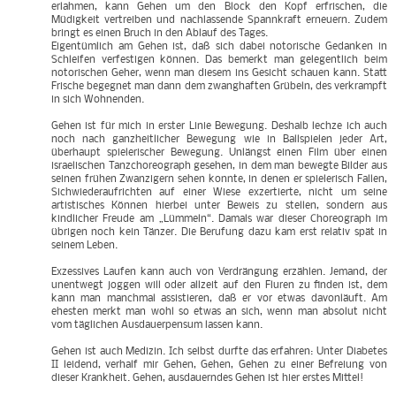
erlahmen, kann Gehen um den Block den Kopf erfrischen, die
Müdigkeit vertreiben und nachlassende Spannkraft erneuern. Zudem
bringt es einen Bruch in den Ablauf des Tages.
Eigentümlich am Gehen ist, daß sich dabei notorische Gedanken in
Schleifen verfestigen können. Das bemerkt man gelegentlich beim
notorischen Geher, wenn man diesem ins Gesicht schauen kann. Statt
Frische begegnet man dann dem zwanghaften Grübeln, des verkrampft
in sich Wohnenden.
Gehen ist für mich in erster Linie Bewegung. Deshalb lechze ich auch
noch nach ganzheitlicher Bewegung wie in Ballspielen jeder Art,
überhaupt spielerischer Bewegung. Unlängst einen Film über einen
israelischen Tanzchoreograph gesehen, in dem man bewegte Bilder aus
seinen frühen Zwanzigern sehen konnte, in denen er spielerisch Fallen,
Sichwiederaufrichten auf einer Wiese exzertierte, nicht um seine
artistisches Können hierbei unter Beweis zu stellen, sondern aus
kindlicher Freude am „Lümmeln“. Damals war dieser Choreograph im
übrigen noch kein Tänzer. Die Berufung dazu kam erst relativ spät in
seinem Leben.
Exzessives Laufen kann auch von Verdrängung erzählen. Jemand, der
unentwegt joggen will oder allzeit auf den Fluren zu finden ist, dem
kann man manchmal assistieren, daß er vor etwas davonläuft. Am
ehesten merkt man wohl so etwas an sich, wenn man absolut nicht
vom täglichen Ausdauerpensum lassen kann.
Gehen ist auch Medizin. Ich selbst durfte das erfahren: Unter Diabetes
II leidend, verhalf mir Gehen, Gehen, Gehen zu einer Befreiung von
dieser Krankheit. Gehen, ausdauerndes Gehen ist hier erstes Mittel!