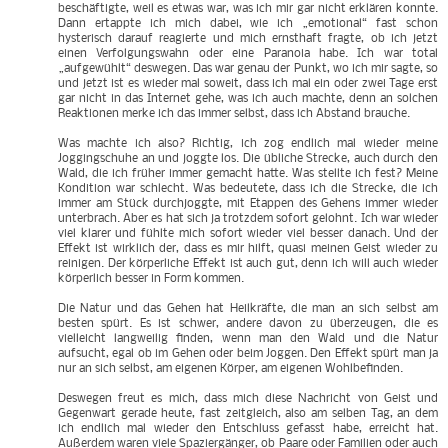
beschäftigte, weil es etwas war, was ich mir gar nicht erklären konnte.
Dann ertappte ich mich dabei, wie ich „emotional“ fast schon
hysterisch darauf reagierte und mich ernsthaft fragte, ob ich jetzt
einen Verfolgungswahn oder eine Paranoia habe. Ich war total
„aufgewühlt“ deswegen. Das war genau der Punkt, wo ich mir sagte, so
und jetzt ist es wieder mal soweit, dass ich mal ein oder zwei Tage erst
gar nicht in das Internet gehe, was ich auch machte, denn an solchen
Reaktionen merke ich das immer selbst, dass ich Abstand brauche.
Was machte ich also? Richtig, ich zog endlich mal wieder meine
Joggingschuhe an und joggte los. Die übliche Strecke, auch durch den
Wald, die ich früher immer gemacht hatte. Was stellte ich fest? Meine
Kondition war schlecht. Was bedeutete, dass ich die Strecke, die ich
immer am Stück durchjoggte, mit Etappen des Gehens immer wieder
unterbrach. Aber es hat sich ja trotzdem sofort gelohnt. Ich war wieder
viel klarer und fühlte mich sofort wieder viel besser danach. Und der
Effekt ist wirklich der, dass es mir hilft, quasi meinen Geist wieder zu
reinigen. Der körperliche Effekt ist auch gut, denn ich will auch wieder
körperlich besser in Form kommen.
Die Natur und das Gehen hat Heilkräfte, die man an sich selbst am
besten spürt. Es ist schwer, andere davon zu überzeugen, die es
vielleicht langweilig finden, wenn man den Wald und die Natur
aufsucht, egal ob im Gehen oder beim Joggen. Den Effekt spürt man ja
nur an sich selbst, am eigenen Körper, am eigenen Wohlbefinden.
Deswegen freut es mich, dass mich diese Nachricht von Geist und
Gegenwart gerade heute, fast zeitgleich, also am selben Tag, an dem
ich endlich mal wieder den Entschluss gefasst habe, erreicht hat.
Außerdem waren viele Spaziergänger, ob Paare oder Familien oder auch