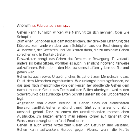
Anonym
12. Februar 2017 um 14:22
Gehen kann für mich wirken wie Nahrung zu sich nehmen. Oder wie
Schöpfen.
Zum einen Schöpfen aus dem Körperlichen, der direkten Erfahrung des
Körpers, zum anderen aber auch Schöpfen aus der Erscheinung der
Aussenwelt, der Gestalten und Strukturen darin, die zu uns beim Gehen
sprechen und in Kontakt treten.
Desweiteren bringt das Gehen das Denken in Bewegung. Es verläuft
anders als beim Sitzen, worüber es auch, hier nicht notwendigerweise
aufzuführen, Befunde in den Neurowissenschaften geben dürfte und
geben wird.
Gehen ist auch etwas Ursprüngliches. Es gehört zum Menschsein dazu.
Es ist dem Menschen eigentümlich. Wie unlängst herausgefunden, ist
das spezifisch menschliche von den Fersen her abrollende Gehen dem
nachahmenden Gehen des Tieres auf den Ballen überlegen, weil es den
Schwerpunkt des zurückgelegten Schritts unterhalb der Erdoberfläche
legt.
Abgesehen von diesem Befund ist Gehen eines der elementaren
Bewegungsmittel. Gehen ermöglicht und führt zum Tanzen und nicht
umsonst gehört Tanz zu einem der unmittelbarsten menschlichen
Ausdrucke. Im Tanzen erfährt man seinen Körper auf ganzheitliche
Weise, man bewegt und erfährt.Emotionen.
Gehen ist auch erstes Mittel zum Klären von Gefühlen und Verstand.
Gehen kann aufwecken. Gerade gegen Abend, wenn die Kräfte