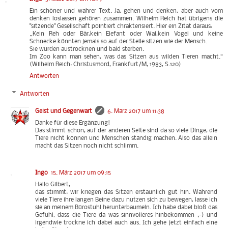
Ein schöner und wahrer Text. Ja, gehen und denken, aber auch vom
denken loslassen gehören zusammen. Wilhelm Reich hat übrigens die
"sitzende" Gesellschaft pointiert chrakterisiert. Hier ein Zitat daraus:
„Kein Reh oder Bär,kein Elefant oder Wal,kein Vogel und keine
Schnecke könnten jemals so auf der Stelle sitzen wie der Mensch.
Sie würden austrocknen und bald sterben.
Im Zoo kann man sehen, was das Sitzen aus wilden Tieren macht.“
(Wilhelm Reich: Christusmord, Frankfurt/M, 1983, S.120)
Antworten
Antworten
Geist und Gegenwart
6. März 2017 um 11:38
Danke für diese Ergänzung!
Das stimmt schon, auf der anderen Seite sind da so viele Dinge, die
Tiere nicht können und Menschen ständig machen. Also das allein
macht das Sitzen noch nicht schlimm.
Ingo
15. März 2017 um 09:15
Hallo Gilbert,
das stimmt: wir kriegen das Sitzen erstaunlich gut hin. Während
viele Tiere ihre langen Beine dazu nutzen sich zu bewegen, lasse ich
sie an meinem Bürostuhl herunterbaumeln. Ich habe dabei bloß das
Gefühl, dass die Tiere da was sinnvolleres hinbekommen ;-) und
irgendwie trockne ich dabei auch aus. Ich gehe jetzt einfach eine