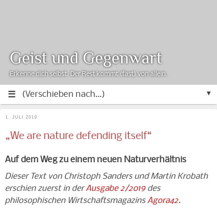
Geist und Gegenwart
Erkenne dich selbst. Der Rest kommt (fast) von allein.
▼
1. JULI 2019
„We are nature defending itself“
Auf dem Weg zu einem neuen Naturverhältnis
Dieser Text von Christoph Sanders und Martin Krobath
erschien zuerst in der
Ausgabe 2/2019
des
philosophischen Wirtschaftsmagazins
Agora42
.