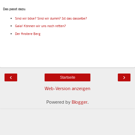
Das passt dazu
:
Sind wir böse? Sind wir dumm? Ist das dasselbe?
Gaia! Können wir uns noch retten?
Der finstere Berg
‹
›
Startseite
Web-Version anzeigen
Powered by
Blogger
.