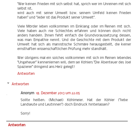
"Wer keinen Frieden mit sich selbst hat, sprich wer im Unreinen mit sich
selbst ist,
wird auch mit seiner Umwelt bzw. seinem Umfeld keinen Frieden
haben" und "Jeder ist das Produkt seiner Umwelt".
Viele Mörder leben vollkommen im Einklang oder im Reinen mit sich.
Viele haben auch nie Schlechtes erfahren und können doch nicht
anders handeln. Ihnen fehlt einfach die Grundvoraussetzung dessen,
was man Empathie nennt. Und die Geschichte mit dem Produkt der
Umwelt hat sich als marxistische Schimäre herausgestellt, die keiner
ernsthaften wissenschaftlichen Prüfung mehr standhält.
Wer übrigens mal ein solches vollkommen mit sich im Reinen lebendes
"Ungeheuer" kennenlernen will, dem sei Köhlers "Die Abenteuer des Joel
Spazierer" dringend ans Herz gelegt!
Antworten
Antworten
Anonym
18. Dezember 2013 um 22:05
Sollte heißen: (Michael) Köhlmeier. Hat der Köhler ("liebe
Landseute und Leutinnen") doch Eindruck hinterlassen?
Sorry!
Antworten