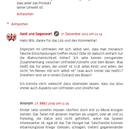
dass jeder das Produkt
seiner Umwelt ist.
Antworten
Antworten
Geist und Gegenwart
17. Dezember 2013 um 22:14
Hallo Will, danke für das Lob und den Kommentar!
Impliziert im Unfrieden mit sich selbst sein, dass man moralisch
falsche Entscheidungen treffen muss? Oder ist dadurch einfach nur
die Wahrscheinlichkeit höher? Ich sehe keinen zwingenden
Zusammenhang zwischen Unfrieden/Unreife und dem Bösen. Was
heißt das für jeden, der unreif ist (z.B. jedes Kind) und jeden, der
nicht "im Reinen mit sich selbst ist" (was auch immer das heißt)?
Inwiefern sind sie in einem Zustand des Bösen?
Ich könnte mich vielleicht dazu überreden lassen, dass
das Böse
immer auch Aspekte von Unfrieden und Unreife hat.
Anonym
27. März 2018 um 12:36
Kinder (also unreife) müssen (dürfen) doch erst zu Moral erzogen
werden. Das Teilen mit anderen machen sie ungern, oder ab und zu
freiwillig, die Katze wird nicht gefüttert, wenn das Spielen
interessanter ist, egal ob das Tier Hunger hat. Geschwister können
erbarmungslose Kriege (beissen, schlagen, treten) gegeneinander