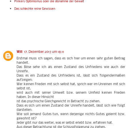
Pinkers Optimismus oder die Abnahme der Gewalt
Das schlechte reine Gewissen
Will
17. Dezember 2013 um 18:11
Erstmal muss ich sagen, dass es sich hier um einen sehr guten Beitrag
handelt.
Das Böse sehe ich als einen Zustand des Unfriedens wie auch der
Unreife.
Dass es ein Zustand des Unfriedens ist, lässt sich folgendermaßen
aufzeigen:
Wer keinen Frieden mit sich selbst hat, sprich wer im Unreinen mit sich
selbst ist,
wird auch mit seiner Umwelt bzw. seinem Umfeld keinen Frieden
haben. In dieser Hinsicht
ist das psychische Gleichgewicht in Betracht zu ziehen.
Dass es sich um einen Zustand der Unreife handelt, lässt sich wie folgt
darstellen:
Wie soll jemand Gutes tun, wenn derjenige nichts Gutes gelernt bzw.
gewohnt ist?
Jeder gibt nur das weiter, was er selbst erlebt bzw. erfahren hat.
Aus dieser Betrachtung ist die Schlussfolgerung zu ziehen,