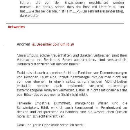
führen, die von den Erwachsenen geschlichtet werden
müssen.....ich denke, schon, dass das Böse mit Unreife zu tun
hat....wie das bei der Naur ist? Hm.....PS: Ein sehr interessanter Blog,
danke dafür
Antworten
Anonym
18. Dezember 2013 um 19:39
"Unser Impuls, solche grauenhaften und dunklen Verbrechen samt ihrer
Verursacher ins Reich des Bösen abzuschieben, sind verständlich.
Dadurch distanzieren wir uns von ihnen."
Exakt das ist auch aus meiner Sicht die Funktion von Dämonisierungen
von Personen. Es ist eine Entlastungsstrategie, mit der man nicht nur
von den eigenen, in einem selbst schlummernden Möglichkeiten
entlastet, sondern auch bestimmte vielleicht notwendige
systembezogene Analysen vermeidet. Dabei ist nichts rationaler als das
sog. Böse (das es aus meiner Sicht nicht gibt).
Fehlende Empathie, Dummheit, mangelndes Wissen und die
Schwierigkeit, Ethik wirklich auch konsequent im Fernhorizont zu
denken und entsprechend zu handeln, sind die wesentlichen Quellen
moralisch schlechter Praktiken.
Ganz und gar in Opposition stehe ich hierzu: