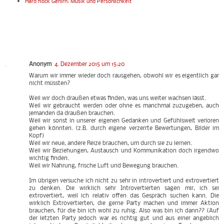
Hard Rock Gehirn: Musik und Persönlichkeit
Anonym
4. Dezember 2015 um 15:20
Warum wir immer wieder doch rausgehen, obwohl wir es eigentlich gar
nicht müssten?
Weil wir doch draußen etwas finden, was uns weiter wachsen lässt.
Weil wir gebraucht werden oder ohne es manchmal zuzugeben, auch
jemanden da draußen brauchen.
Weil wir sonst in unserer eigenen Gedanken und Gefühlswelt verloren
gehen könnten. (z.B. durch eigene verzerrte Bewertungen, Bilder im
Kopf)
Weil wir neue, andere Reize brauchen, um durch sie zu lernen.
Weil wir Beziehungen, Austausch und Kommunikation doch irgendwo
wichtig finden.
Weil wir Nahrung, frische Luft und Bewegung brauchen.
Im übrigen versuche ich nicht zu sehr in introvertiert und extrovertiert
zu denken. Die wirklich sehr Introvertierten sagen mir, ich sei
extrovertiert, weil ich relativ offen das Gespräch suchen kann. Die
wirklich Extrovertierten, die gerne Party machen und immer Aktion
brauchen, für die bin ich wohl zu ruhig. Also was bin ich dann?? (Auf
der letzten Party jedoch war es richtig gut und aus einer angeblich