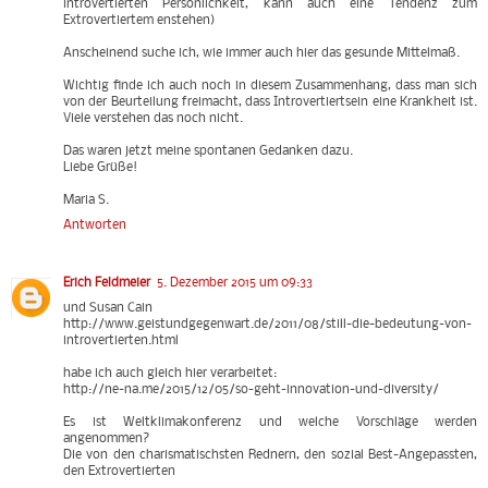
introvertierten Persönlichkeit, kann auch eine Tendenz zum
Extrovertiertem enstehen)
Anscheinend suche ich, wie immer auch hier das gesunde Mittelmaß.
Wichtig finde ich auch noch in diesem Zusammenhang, dass man sich
von der Beurteilung freimacht, dass Introvertiertsein eine Krankheit ist.
Viele verstehen das noch nicht.
Das waren jetzt meine spontanen Gedanken dazu.
Liebe Grüße!
Maria S.
Antworten
Erich Feldmeier
5. Dezember 2015 um 09:33
und Susan Cain
http://www.geistundgegenwart.de/2011/08/still-die-bedeutung-von-
introvertierten.html
habe ich auch gleich hier verarbeitet:
http://ne-na.me/2015/12/05/so-geht-innovation-und-diversity/
Es ist Weltklimakonferenz und welche Vorschläge werden
angenommen?
Die von den charismatischsten Rednern, den sozial Best-Angepassten,
den Extrovertierten