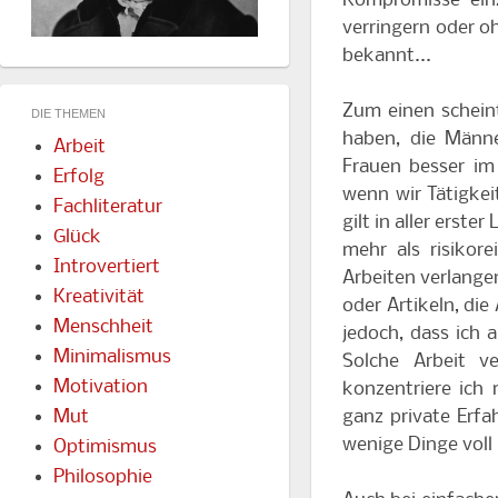
Kompromisse einz
verringern oder 
bekannt...
Zum einen scheint
DIE THEMEN
haben, die Männe
Arbeit
Frauen besser im
Erfolg
wenn wir Tätigkei
Fachliteratur
gilt in aller erste
Glück
mehr als risiko
Introvertiert
Arbeiten verlange
Kreativität
oder Artikeln, di
Menschheit
jedoch, dass ich 
Minimalismus
Solche Arbeit v
Motivation
konzentriere ich
ganz private Erfah
Mut
wenige Dinge voll
Optimismus
Philosophie