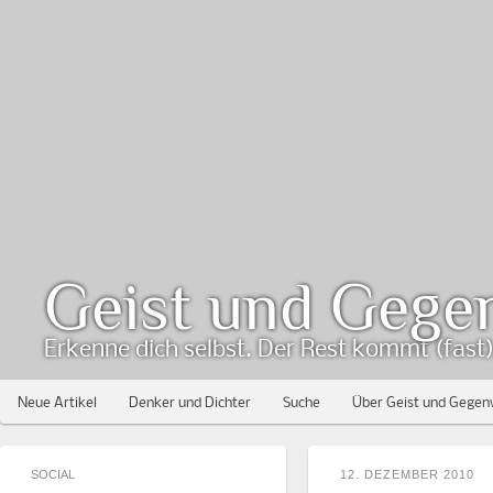
Geist und Gege
Erkenne dich selbst. Der Rest kommt (fast) 
Neue Artikel
Denker und Dichter
Suche
Über Geist und Gegen
SOCIAL
12. DEZEMBER 2010