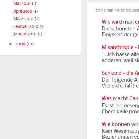
Mai 2010
(1)
TOP 5 DER MEIST GELES
April 2010
(1)
März 2010
(2)
Wie wird man e
Februar 2010
(3)
Die schönsten A
Einigkeit der g
Januar 2010
(1)
►
2009
(10)
Misanthropie -
"...ich hasse al
anderen, weil s
Schizoid - die 
Der folgende Art
Vielleicht hilft
Was macht Cann
Es ist ein riese
Chemikalie prod
Wie können wir
Kein Wesenszug
Beziehungen vor