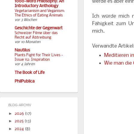
werde es aber ein
1000-Word Philosophy: An
Introductory Anthology
Vegetarianism and Veganism:
Ich würde mich n
The Ethics of Eating Animals
vor 3 Wochen
Fähigkeit zum Un
Geschichte der Gegenwart
mich.
Schweizer Filme über das
Recht auf Abtreibung
vor 10 Monaten
Verwandte Artikel
Nautilus
Meditieren i
Plants Fight for Their Lives -
Issue 112: Inspiration
Wie man die 
vor 4 Jahren
The Book of Life
PhilPublica
BLOG-ARCHIV
►
2026
(17)
►
2025
(13)
►
2024
(8)