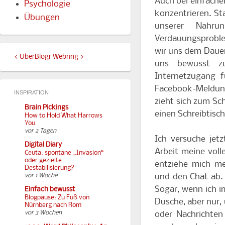
Auch bei einfache
Psychologie
konzentrieren. St
Übungen
unserer Nahru
Verdauungsproble
wir uns dem Dauers
<
UberBlogr Webring
>
uns bewusst zu
Internetzugang f
Facebook-Meldung
INSPIRATION
zieht sich zum Sc
Brain Pickings
einen Schreibtisc
How to Hold What Harrows
You
vor 2 Tagen
Ich versuche jetz
Digital Diary
Arbeit meine vol
Ceuta: spontane „Invasion“
oder gezielte
entziehe mich me
Destabilisierung?
und den Chat ab. 
vor 1 Woche
Sogar, wenn ich im
Einfach bewusst
Blogpause: Zu Fuß von
Dusche, aber nur
Nürnberg nach Rom
vor 3 Wochen
oder Nachrichten