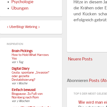
Psychologie
Hitze in diesem Ja
die Krähen oder E
Übungen
und Kücken scha
erfolgreich gebrüt
<
UberBlogr Webring
>
INSPIRATION
Brain Pickings
How to Hold What Harrows
You
Neuere Posts
vor 1 Tag
Digital Diary
Ceuta: spontane „Invasion“
oder gezielte
Destabilisierung?
Abonnieren
Posts (A
vor 1 Woche
Einfach bewusst
TOP 5 DER MEIST GELES
Blogpause: Zu Fuß von
Nürnberg nach Rom
vor 2 Wochen
Wie wird man e