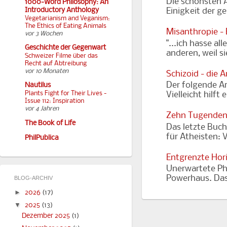
Die schönsten A
1000-Word Philosophy: An
Introductory Anthology
Einigkeit der g
Vegetarianism and Veganism:
The Ethics of Eating Animals
Misanthropie -
vor 3 Wochen
"...ich hasse al
Geschichte der Gegenwart
anderen, weil s
Schweizer Filme über das
Recht auf Abtreibung
vor 10 Monaten
Schizoid - die 
Der folgende Art
Nautilus
Vielleicht hilft
Plants Fight for Their Lives -
Issue 112: Inspiration
vor 4 Jahren
Zehn Tugenden
The Book of Life
Das letzte Buch
für Atheisten: 
PhilPublica
Entgrenzte Hor
Unerwartete Ph
Powerhaus. Das 
BLOG-ARCHIV
►
2026
(17)
▼
2025
(13)
Dezember 2025
(1)