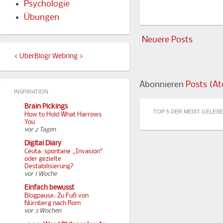
Psychologie
Übungen
Neuere Posts
<
UberBlogr Webring
>
Abonnieren
Posts (A
INSPIRATION
Brain Pickings
TOP 5 DER MEIST GELES
How to Hold What Harrows
You
vor 2 Tagen
Digital Diary
Ceuta: spontane „Invasion“
oder gezielte
Destabilisierung?
vor 1 Woche
Einfach bewusst
Blogpause: Zu Fuß von
Nürnberg nach Rom
vor 3 Wochen