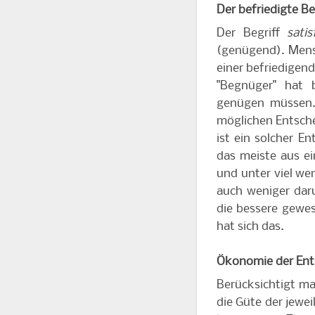
Der befriedigte B
Der Begriff
satis
(genügend). Mensc
einer befriedigend
"Begnüger" hat 
genügen müssen. 
möglichen Entsche
ist ein solcher 
das meiste aus ei
und unter viel we
auch weniger dar
die bessere gewes
hat sich das.
Ökonomie der Ent
Berücksichtigt ma
die Güte der jewe