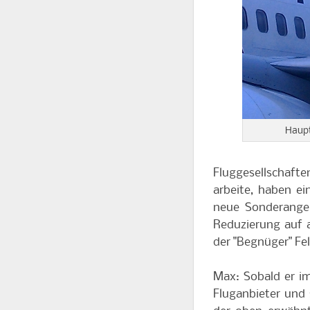
Haupt
Fluggesellschaften
arbeite, haben e
neue Sonderange
Reduzierung auf a
der "Begnüger" Fel
Max: Sobald er im 
Fluganbieter und s