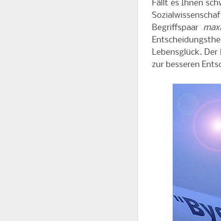
Fällt es Ihnen sch
Sozialwissensch
Begriffspaar
maxi
Entscheidungst
Lebensglück. Der
zur besseren Ents