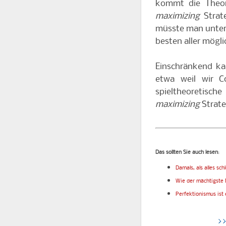
kommt die Theor
maximizing
Strate
müsste man unter 
besten aller mög
Einschränkend kan
etwa weil wir C
spieltheoretische
maximizing
Strate
Das sollten Sie auch lesen
:
Damals, als alles sch
Wie der mächtigste 
Perfektionismus ist 
>>