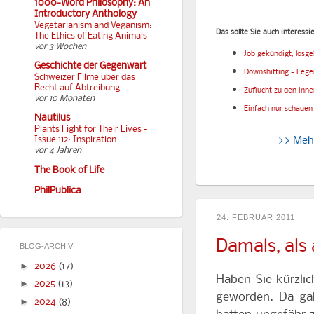
1000-Word Philosophy: An
Introductory Anthology
Vegetarianism and Veganism:
Das sollte Sie auch interessi
The Ethics of Eating Animals
vor 3 Wochen
Job gekündigt, losg
Geschichte der Gegenwart
Downshifting - Leg
Schweizer Filme über das
Recht auf Abtreibung
Zuflucht zu den inn
vor 10 Monaten
Einfach nur schauen
Nautilus
Plants Fight for Their Lives -
>> Meh
Issue 112: Inspiration
vor 4 Jahren
The Book of Life
PhilPublica
24. FEBRUAR 2011
Damals, als 
BLOG-ARCHIV
►
2026
(17)
Haben Sie kürzli
►
2025
(13)
geworden. Da ga
►
2024
(8)