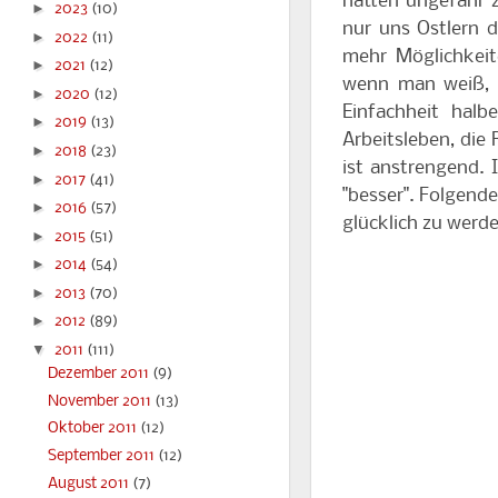
hatten ungefähr 
►
2023
(10)
nur uns Ostlern 
►
2022
(11)
mehr Möglichkeit
►
2021
(12)
wenn man weiß, w
►
2020
(12)
Einfachheit halb
►
2019
(13)
Arbeitsleben, die
►
2018
(23)
ist anstrengend. 
►
2017
(41)
"besser". Folgend
►
2016
(57)
glücklich zu werd
►
2015
(51)
►
2014
(54)
►
2013
(70)
►
2012
(89)
▼
2011
(111)
Dezember 2011
(9)
November 2011
(13)
Oktober 2011
(12)
September 2011
(12)
August 2011
(7)