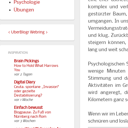
Psychologie
komplex und verl
Übungen
gestürzter Baum,
umgangen. In unse
Vermeidungsstrate
<
UberBlogr Webring
>
und klug. Zurückb
steigern können,
lang und weit sch
INSPIRATION
Brain Pickings
Psychologischen S
How to Hold What Harrows
You
wenige Minuten 
vor 2 Tagen
Stimmung und das
Digital Diary
Aktivitäten im G
Ceuta: spontane „Invasion“
oder gezielte
wird angeregt, 
Destabilisierung?
Kilometern ganz s
vor 1 Woche
Einfach bewusst
Blogpause: Zu Fuß von
Wenn wir im Leben
Nürnberg nach Rom
schnüren und losla
vor 3 Wochen