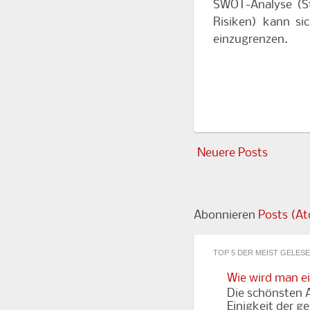
SWOT-Analyse (S
Risiken) kann sic
einzugrenzen.
Neuere Posts
Abonnieren
Posts (A
TOP 5 DER MEIST GELES
Wie wird man e
Die schönsten A
Einigkeit der g