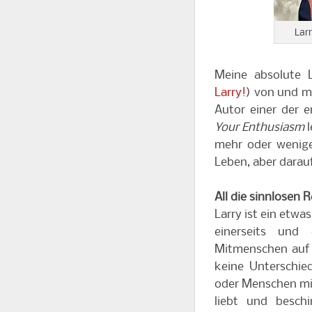
Lar
Meine absolute 
Larry!
) von und mi
Autor einer der e
Your Enthusiasm
l
mehr oder weniger
Leben, aber darau
All die sinnlosen 
Larry ist ein et
einerseits und
Mitmenschen auf 
keine Unterschie
oder Menschen mit
liebt und besc