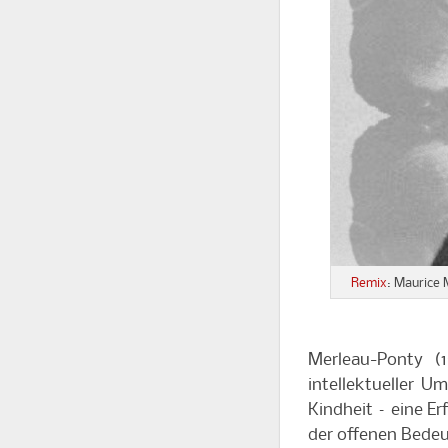
Remix
: Maurice 
Merleau-Ponty (
intellektueller U
Kindheit – eine Er
der offenen Bede