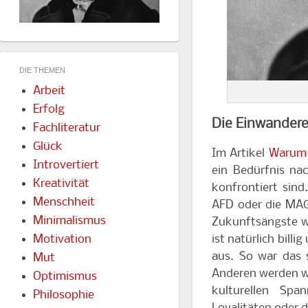
DIE THEMEN
Arbeit
Erfolg
Die Einwanderer
Fachliteratur
Glück
Im Artikel
Warum 
Introvertiert
ein Bedürfnis na
Kreativität
konfrontiert sind
Menschheit
AFD oder die MAG
Minimalismus
Zukunftsängste we
ist natürlich bill
Motivation
aus. So war das
Mut
Anderen werden we
Optimismus
kulturellen Spa
Philosophie