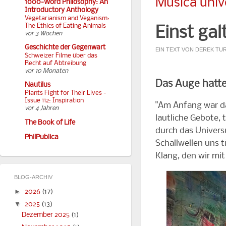
Musica unive
1000-Word Philosophy: An
Introductory Anthology
Vegetarianism and Veganism:
The Ethics of Eating Animals
Einst ga
vor 3 Wochen
Geschichte der Gegenwart
EIN TEXT VON DEREK TU
Schweizer Filme über das
Recht auf Abtreibung
vor 10 Monaten
Das Auge hatte
Nautilus
Plants Fight for Their Lives -
Issue 112: Inspiration
"Am Anfang war da
vor 4 Jahren
lautliche Gebote, 
The Book of Life
durch das Univers
PhilPublica
Schallwellen uns ti
Klang, den wir mi
BLOG-ARCHIV
►
2026
(17)
▼
2025
(13)
Dezember 2025
(1)