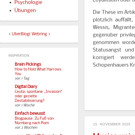
Loyalitäten oder 
Psychologie
Übungen
Die These im Artik
plötzlich auffäl
Wessis, Migrante
<
UberBlogr Webring
>
gegenüber privile
genommen worden,
Statusangst und
INSPIRATION
korrigiert we
Brain Pickings
Schopenhauers Kri
How to Hold What Harrows
You
vor 1 Tag
Digital Diary
Ceuta: spontane „Invasion“
oder gezielte
Destabilisierung?
vor 1 Woche
Einfach bewusst
Blogpause: Zu Fuß von
Nürnberg nach Rom
15. NOVEMBER 2025
vor 2 Wochen