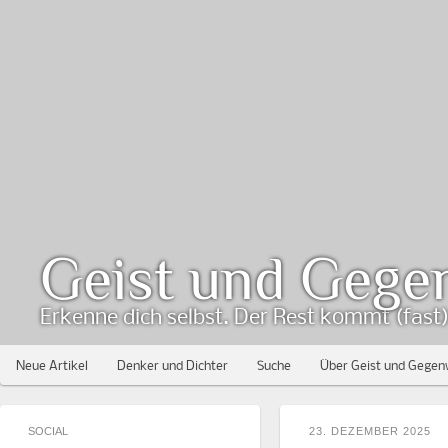
Geist und Gege
Erkenne dich selbst. Der Rest kommt (fast) 
Neue Artikel
Denker und Dichter
Suche
Über Geist und Gegen
SOCIAL
23. DEZEMBER 2025