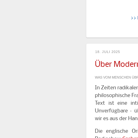
>>
18. JULI 2025
Über Moder
WAS VOM MENSCHEN ÜBRI
In Zeiten radikalen
philosophische Fra
Text ist eine in
Unverfügbare – ü
wir es aus der Ha
Die englische Or