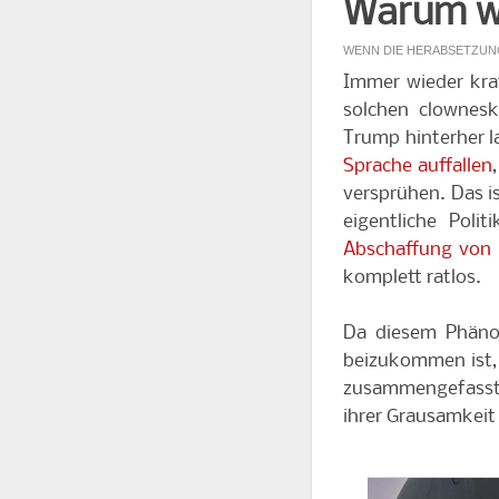
Warum wi
WENN DIE HERABSETZUNG
Immer wieder krat
solchen clownes
Trump hinterher l
Sprache auffallen
versprühen. Das i
eigentliche Poli
Abschaffung von S
komplett ratlos.
Da diesem Phänom
beizukommen ist, 
zusammengefasst:
ihrer Grausamkei