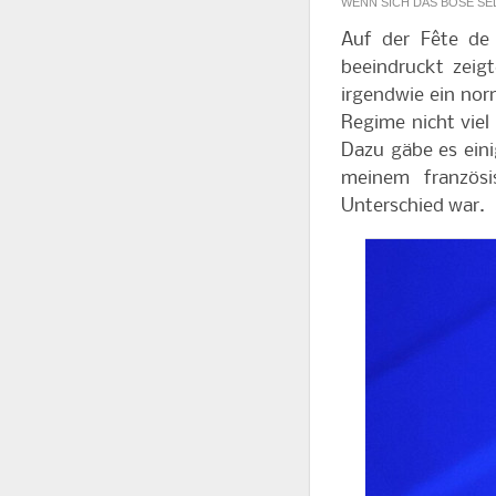
WENN SICH DAS BÖSE S
Auf der
Fête de
beeindruckt zeig
irgendwie ein nor
Regime nicht viel
Dazu gäbe es einig
meinem französi
Unterschied war.