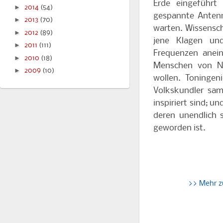
Erde eingeführt
►
2014
(54)
gespannte Antenn
►
2013
(70)
warten. Wissensc
►
2012
(89)
jene Klagen und
►
2011
(111)
Frequenzen anein
►
2010
(18)
Menschen von Ne
►
2009
(10)
wollen. Toningen
Volkskundler sam
inspiriert sind; 
deren unendlich 
geworden ist.
>> Mehr 