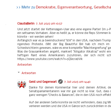
>> Mehr zu
Demokratie
,
Eigenverantwortung
,
Gesellscha
ClaudiaBerlin
7. Juli 2025 um 10:57
Und jetzt startet der Kettensägen-User also eine eigene Partei! Im 2-
ein seltsames Vorhaben. Aber es heißt ja, er könne die Reps Stimmen
könnte - wir werden sehen!
Anfänglich war es ja beeindruckend "still" in den USA, nachdem Trump
irgendwo Proteste. (Mit der Big Beautiful Bill hab ich mich im 
Schiedsrichterin gewesen, wäre es eine komplette "Machtergreifung" 
Was die Grausamkeiten angeht, markiert "Alligator Alkatraz" wohl ei
heftigen Rant eines Amerikaners zuzuhören, der sich nicht sch
https://www.youtube.com/watch?v=5QIecra9Vik
Antworten
Antworten
Geist und Gegenwart
7. Juli 2025 um 14:40
Danke für deinen Kommentar hier und deinen Artikel, den
Senatsparlamentarierin war mir gar nicht so klar. Gut, dass 
ganz wenigen "Checks & Balances", die in den USA noch effekti
Auf der anderen Seite konnte sie nicht verhindern, dass zig 
verlieren werden und die USA in Gänze sich zurückdrillen in di