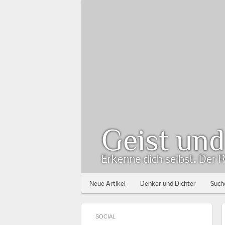
Geist un
Erkenne dich selbst. Der R
Neue Artikel
Denker und Dichter
Such
SOCIAL