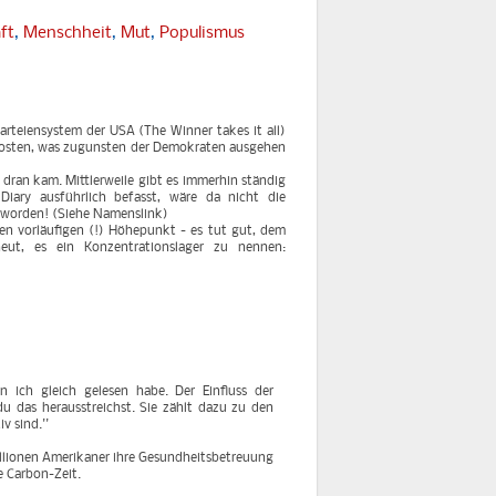
ft
,
Menschheit
,
Mut
,
Populismus
Parteiensystem der USA (The Winner takes it all)
 kosten, was zugunsten der Demokraten ausgehen
 dran kam. Mittlerweile gibt es immerhin ständig
Diary ausführlich befasst, wäre da nicht die
geworden! (Siehe Namenslink)
nen vorläufigen (!) Höhepunkt - es tut gut, dem
eut, es ein Konzentrationslager zu nennen:
 ich gleich gelesen habe. Der Einfluss der
du das herausstreichst. Sie zählt dazu zu den
v sind.''
Millionen Amerikaner ihre Gesundheitsbetreuung
e Carbon-Zeit.