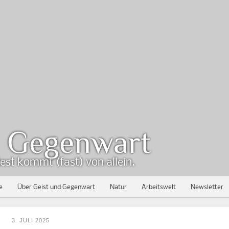
d Gegenwart
est kommt (fast) von allein.
e
Über Geist und Gegenwart
Natur
Arbeitswelt
Newsletter
3. JULI 2025