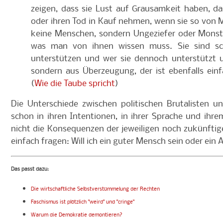
zeigen, dass sie Lust auf Grausamkeit haben, da
oder ihren Tod in Kauf nehmen, wenn sie so von M
keine Menschen, sondern Ungeziefer oder Monster
was man von ihnen wissen muss. Sie sind sch
unterstützen und wer sie dennoch unterstützt u
sondern aus Überzeugung, der ist ebenfalls einf
(
Wie die Taube spricht
)
Die Unterschiede zwischen politischen Brutalisten u
schon in ihren Intentionen, in ihrer Sprache und ih
nicht die Konsequenzen der jeweiligen noch zukünftig
einfach fragen: Will ich ein guter Mensch sein oder ein 
Das passt dazu
:
Die wirtschaftliche Selbstverstümmelung der Rechten
Faschismus ist plötzlich "weird" und "cringe"
Warum die Demokratie demontieren?