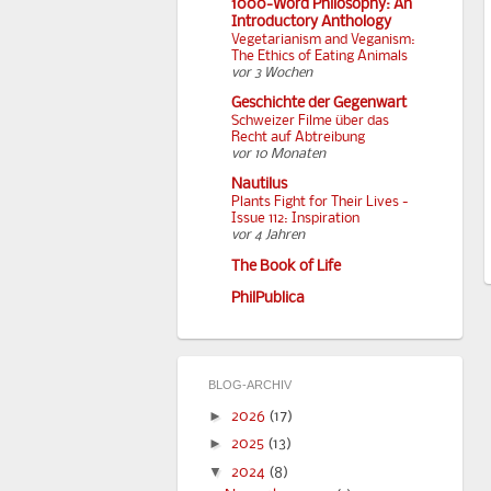
1000-Word Philosophy: An
Introductory Anthology
Vegetarianism and Veganism:
The Ethics of Eating Animals
vor 3 Wochen
Geschichte der Gegenwart
Schweizer Filme über das
Recht auf Abtreibung
vor 10 Monaten
Nautilus
Plants Fight for Their Lives -
Issue 112: Inspiration
vor 4 Jahren
The Book of Life
PhilPublica
BLOG-ARCHIV
►
2026
(17)
►
2025
(13)
▼
2024
(8)