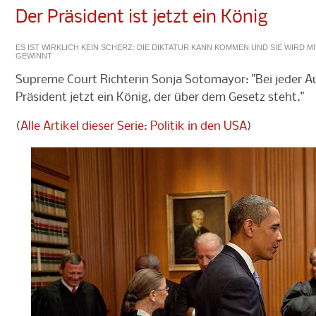
Der Präsident ist jetzt ein König
ES IST WIRKLICH KEIN SCHERZ: DIE DIKTATUR KANN KOMMEN UND SIE WIRD 
GEWINNT
Supreme Court Richterin Sonja Sotomayor: "Bei jeder Au
Präsident jetzt ein König, der über dem Gesetz steht."
(
Alle Artikel dieser Serie: Politik in den USA
)