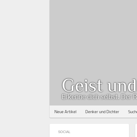
Geist un
Erkenne dich selbst. Der R
Neue Artikel
Denker und Dichter
Such
SOCIAL