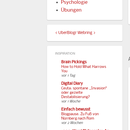
Psychologie
Übungen
<
UberBlogr Webring
>
INSPIRATION
Brain Pickings
How to Hold What Harrows
You
vor 1 Tag
Digital Diary
Ceuta: spontane „Invasion“
oder gezielte
Destabilisierung?
vor 1 Woche
Einfach bewusst
Blogpause: Zu Fuß von
Nürnberg nach Rom
vor 2 Wochen