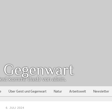
d Gegenwart
est kommt (fast) von allein.
e
Über Geist und Gegenwart
Natur
Arbeitswelt
Newsletter
6. JULI 2024