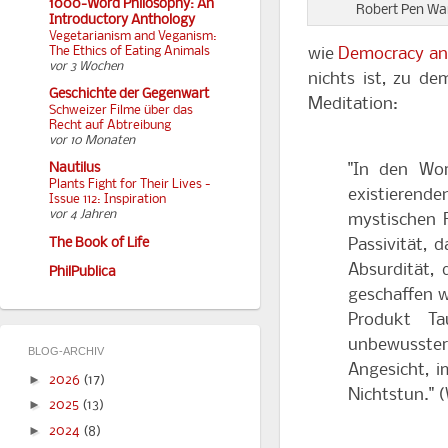
1000-Word Philosophy: An
Robert Pen Wa
Introductory Anthology
Vegetarianism and Veganism:
The Ethics of Eating Animals
wie
Democracy an
vor 3 Wochen
nichts ist, zu d
Geschichte der Gegenwart
Meditation:
Schweizer Filme über das
Recht auf Abtreibung
vor 10 Monaten
"In den Wor
Nautilus
Plants Fight for Their Lives -
existierend
Issue 112: Inspiration
vor 4 Jahren
mystischen R
The Book of Life
Passivität, 
Absurdität,
PhilPublica
geschaffen we
Produkt Ta
unbewusster
BLOG-ARCHIV
Angesicht, i
►
2026
(17)
Nichtstun." 
►
2025
(13)
►
2024
(8)