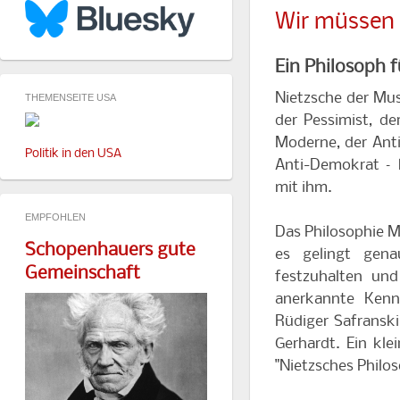
Wir müssen 
Ein Philosoph f
Nietzsche der Musi
THEMENSEITE USA
der Pessimist, de
Moderne, der Ant
Politik in den USA
Anti-Demokrat – b
mit ihm.
EMPFOHLEN
Das Philosophie M
Schopenhauers gute
es gelingt gena
Gemeinschaft
festzuhalten un
anerkannte Kenn
Rüdiger Safransk
Gerhardt. Ein kl
"Nietzsches Philos