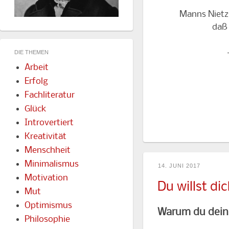
Manns Nietzs
daß 
DIE THEMEN
Arbeit
Erfolg
Fachliteratur
Glück
Introvertiert
Kreativität
Menschheit
Minimalismus
14. JUNI 2017
Motivation
Du willst di
Mut
Optimismus
Warum du dein S
Philosophie