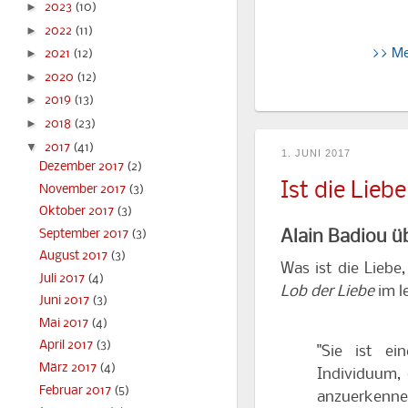
►
2023
(10)
►
2022
(11)
>> M
►
2021
(12)
►
2020
(12)
►
2019
(13)
►
2018
(23)
▼
2017
(41)
1. JUNI 2017
Dezember 2017
(2)
Ist die Lieb
November 2017
(3)
Oktober 2017
(3)
September 2017
(3)
Alain Badiou ü
August 2017
(3)
Was ist die Liebe
Juli 2017
(4)
Lob der Liebe
im l
Juni 2017
(3)
Mai 2017
(4)
April 2017
(3)
"Sie ist e
März 2017
(4)
Individuum, 
Februar 2017
(5)
anzuerkennen