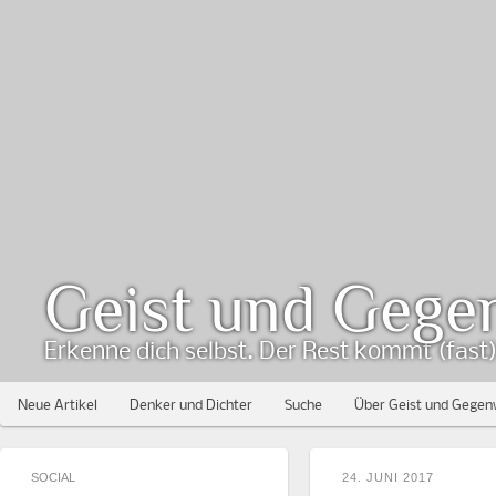
Geist und Gege
Erkenne dich selbst. Der Rest kommt (fast) 
Neue Artikel
Denker und Dichter
Suche
Über Geist und Gegen
SOCIAL
24. JUNI 2017