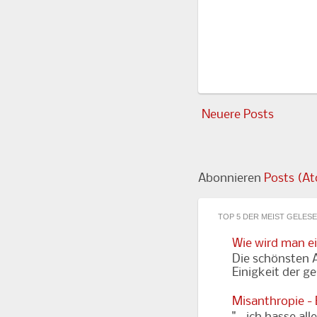
Neuere Posts
Abonnieren
Posts (A
TOP 5 DER MEIST GELES
Wie wird man e
Die schönsten A
Einigkeit der g
Misanthropie -