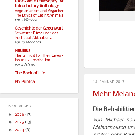
1000-Word Philosophy: An
Introductory Anthology
Vegetarianism and Veganism:
The Ethics of Eating Animals
vor 3 Wochen
Geschichte der Gegenwart
Schweizer Filme über das
Recht auf Abtreibung
vor 10 Monaten
Nautilus
Plants Fight for Their Lives -
Issue 112: Inspiration
vor 4 Jahren
The Book of Life
PhilPublica
13. JANUAR 2017
Mehr Melan
BLOG-ARCHIV
Die Rehabiliti
►
2026
(17)
Von Michael Kau
►
2025
(13)
Melancholisch un
►
2024
(8)