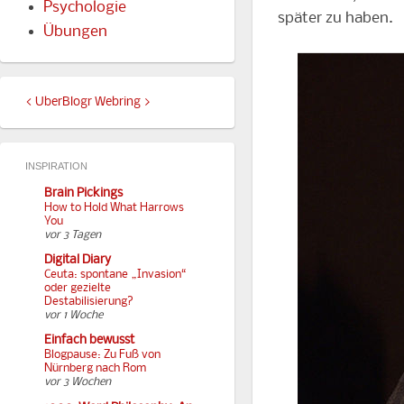
Psychologie
später zu haben.
Übungen
<
UberBlogr Webring
>
INSPIRATION
Brain Pickings
How to Hold What Harrows
You
vor 3 Tagen
Digital Diary
Ceuta: spontane „Invasion“
oder gezielte
Destabilisierung?
vor 1 Woche
Einfach bewusst
Blogpause: Zu Fuß von
Nürnberg nach Rom
vor 3 Wochen