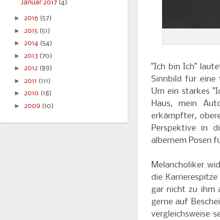
Januar 2017
(4)
►
2016
(57)
►
2015
(51)
►
2014
(54)
►
2013
(70)
"Ich bin Ich" lau
►
2012
(89)
Sinnbild für eine
►
2011
(111)
Um ein starkes "I
►
2010
(18)
Haus, mein Auto
►
2009
(10)
erkämpfter, obere
Perspektive in d
albernem Posen f
Melancholiker wi
die Karrierespitze
gar nicht zu ihm 
gerne auf Besche
vergleichsweise s