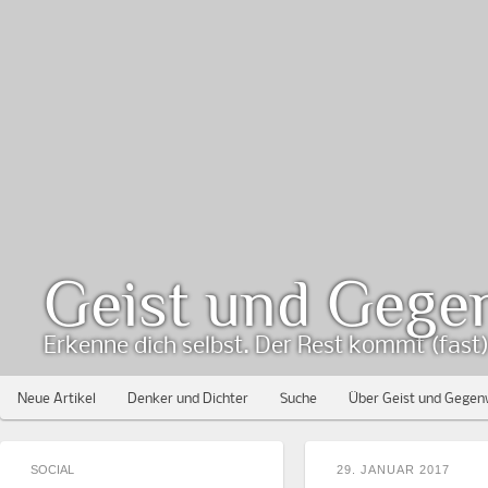
Geist und Gege
Erkenne dich selbst. Der Rest kommt (fast) 
Neue Artikel
Denker und Dichter
Suche
Über Geist und Gegen
SOCIAL
29. JANUAR 2017