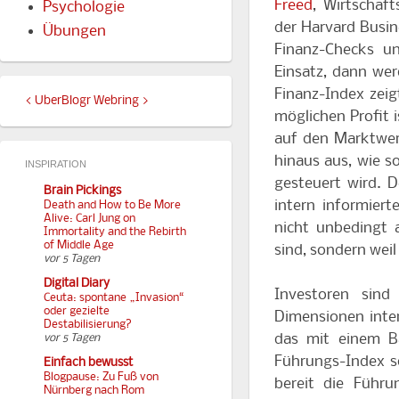
Freed
, Wirtschaf
Psychologie
der Harvard Busine
Übungen
Finanz-Checks u
Einsatz, dann wer
Finanz-Index zeig
<
UberBlogr Webring
>
möglichen Profit i
auf den Marktwer
hinaus aus, wie s
INSPIRATION
gesteuert wird. D
Brain Pickings
intern informiert
Death and How to Be More
Alive: Carl Jung on
nicht unbedingt 
Immortality and the Rebirth
of Middle Age
sind, sondern weil 
vor 5 Tagen
Digital Diary
Investoren sind
Ceuta: spontane „Invasion“
oder gezielte
Dimensionen inter
Destabilisierung?
das mit einem B
vor 5 Tagen
Führungs-Index so
Einfach bewusst
Blogpause: Zu Fuß von
bereit die Führ
Nürnberg nach Rom