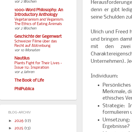
Herausforderungen 
vor 2 Wochen
denn er gibt led
1000-Word Philosophy: An
Introductory Anthology
seine Schulden zu
Vegetarianism and Veganism:
The Ethics of Eating Animals
vor 2 Wochen
Ulrich und Freed 
Geschichte der Gegenwart
und bringen dami
Schweizer Filme über das
mit den zwei 
Recht auf Abtreibung
vor 10 Monaten
Charaktereigens
Nautilus
Unternehmen). Jed
Plants Fight for Their Lives -
Issue 112: Inspiration
vor 4 Jahren
Individuum:
The Book of Life
Persönliches
PhilPublica
Merkmale, di
ethisches Ve
Strategie:
formulieren 
BLOG-ARCHIV
Umsetzung: 
►
2026
(17)
Ergebnisse?
►
2025
(13)