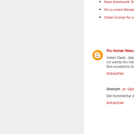
Neue Arbeitswelt: Da
Hin zu einem Wande
Sieben Gründe für u
Pro Human Reso
Vielen Dank, dass
ich werde ihn mit
Ihre exzellente A
Antworten
Anonym
29. Sep
Der Kommentar w
Antworten