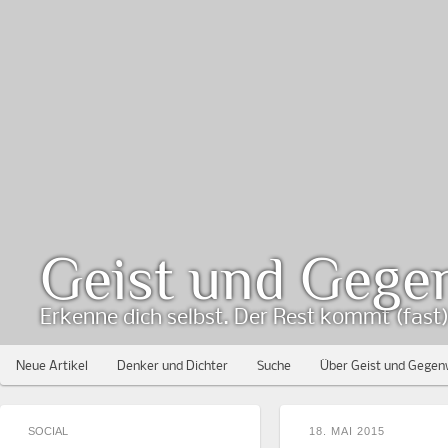
Geist und Gege
Erkenne dich selbst. Der Rest kommt (fast) 
Neue Artikel
Denker und Dichter
Suche
Über Geist und Gegen
SOCIAL
18. MAI 2015