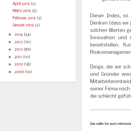
April 2015
(2)
März 2015
(5)
Dieser Index, so
Februar 2015
(3)
Denken (dass wir j
Januar 2015
(2)
solchen Werten gef
►
2014
(54)
Innovation und n
►
2013
(70)
bereitstellen. K
►
2012
(89)
Risikomanagement
►
2011
(111)
►
2010
(18)
Dinge, die wir sc
►
2009
(10)
und Gründer werd
Mitarbeiterentw
seiner Firma noch
die schlecht gef
Das sollte Sie auch interessi