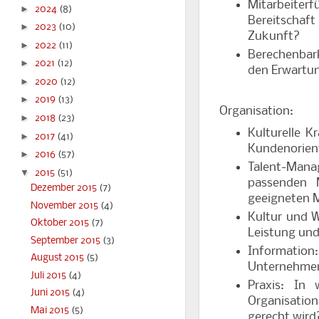
Mitarbeiter
►
2024
(8)
Bereitschaf
►
2023
(10)
Zukunft?
►
2022
(11)
Berechenbar
►
2021
(12)
den Erwartu
►
2020
(12)
►
2019
(13)
Organisation:
►
2018
(23)
Kulturelle 
►
2017
(41)
Kundenorien
►
2016
(57)
Talent-Man
▼
2015
(51)
passenden M
Dezember 2015
(7)
geeigneten M
November 2015
(4)
Kultur und 
Oktober 2015
(7)
Leistung und
September 2015
(3)
Information:
August 2015
(5)
Unternehmen
Juli 2015
(4)
Praxis: In
Juni 2015
(4)
Organisation
Mai 2015
(5)
gerecht wird