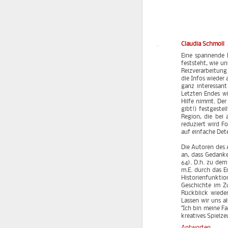
Claudia Schmoll
Eine spannende D
feststeht, wie un
Reizverarbeitung
die Infos wieder
ganz interessan
Letzten Endes wi
Hilfe nimmt. Der 
gibt!) festgestel
Region, die bei 
reduziert wird F
auf einfache Dete
Die Autoren des 
an, dass Gedanke
64). D.h. zu dem
m.E. durch das E
Historienfunktio
Geschichte im Z
Rückblick wieder
Lassen wir uns a
"Ich bin meine F
kreatives Spielz
Antworten