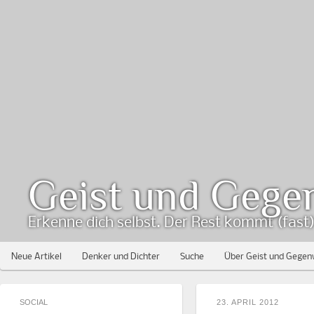
Geist und Gege
Erkenne dich selbst. Der Rest kommt (fast) 
Neue Artikel
Denker und Dichter
Suche
Über Geist und Gegen
SOCIAL
23. APRIL 2012