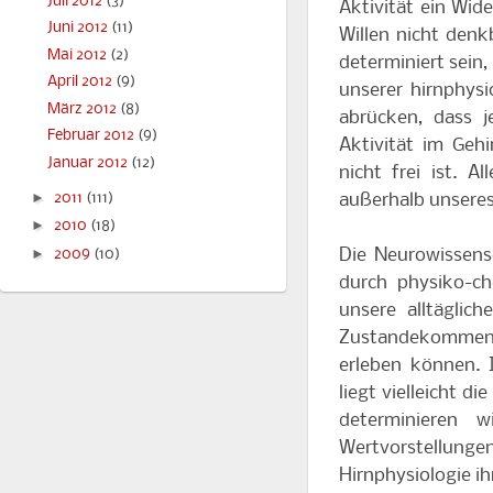
Juli 2012
(3)
Aktivität ein Wid
Juni 2012
(11)
Willen nicht denk
Mai 2012
(2)
determiniert sein,
April 2012
(9)
unserer hirnphysi
März 2012
(8)
abrücken, dass j
Februar 2012
(9)
Aktivität im Geh
Januar 2012
(12)
nicht frei ist. 
►
außerhalb unseres
2011
(111)
►
2010
(18)
Die Neurowissensc
►
2009
(10)
durch physiko-ch
unsere alltäglic
Zustandekommen u
erleben können. 
liegt vielleicht di
determinieren w
Wertvorstellunge
Hirnphysiologie ih