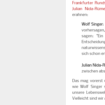
Frankfurter Rund
Julian Nida-Rüme
erahnen:
Wolf Singer
:
vorhersagen,
sagen: "Ein
Entscheidun
naturwissens
sich schon e
Julian Nida-
zwischen abso
Das mag vorerst u
wie Wolf Singer s
unsere Lebenswel
Vielleicht sind wi