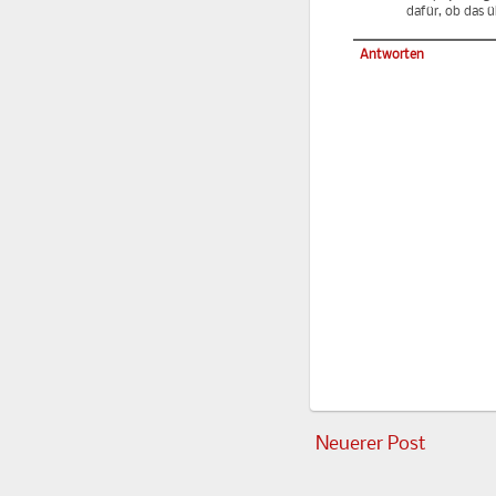
dafür, ob das ü
Antworten
Neuerer Post