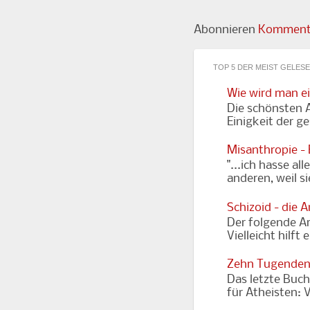
Abonnieren
Kommenta
TOP 5 DER MEIST GELES
Wie wird man e
Die schönsten A
Einigkeit der g
Misanthropie -
"...ich hasse al
anderen, weil s
Schizoid - die 
Der folgende Art
Vielleicht hilft
Zehn Tugenden
Das letzte Buch
für Atheisten: 