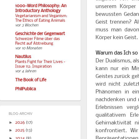
unserem Körper 
1000-Word Philosophy: An
Introductory Anthology
bewussten Gedank
Vegetarianism and Veganism:
The Ethics of Eating Animals
Geist trennen? A
vor 3 Wochen
muss man davon 
Geschichte der Gegenwart
Körper kein Geist.
Schweizer Filme über das
Recht auf Abtreibung
vor 10 Monaten
Warum das Ich so 
Nautilus
Der Dualismus, al
Plants Fight for Their Lives -
Issue 112: Inspiration
kann nur ein Mis
vor 4 Jahren
Geistes zurück ge
The Book of Life
wird nicht zuletz
PhilPublica
Phänomen in ein
nachdenken und r
Erlebnissen verg
BLOG-ARCHIV
qualitativem Er
►
Gehirnaktivität 
2026
(17)
konfrontiert. W
►
2025
(13)
Repräsentationen e
►
2024
(8)