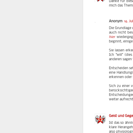
Danke für diese
mich das Thema
Anonym
16. Ju
Die Grundlage u
auch nicht bes
hier
wiedergege
beginnt, einige
Sie lassen erke
Ich "will" (di
anderen sagen w
Entscheiden se
eine Handlung
erkennen oder 
Sich zu einer 
berücksichtige
Entscheidungen
weiter aufrecht
Geist und Geg
Ist das so äh
klare Herangeh
also physiologi