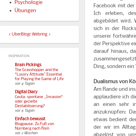
Psychologie
Facebook mit der T
Übungen
Ich erleben, de
abgebildet wird.
sich in der Rück
<
UberBlogr Webring
>
unserer fortwähre
der Perspektive ei
darauf hinaus, da
INSPIRATION
zusammengesetzt w
Brain Pickings
Ding, sondern ein
The Grasshopper and the
“Lusory Attitude” Essential
for Playing the Game of Life
Dualismus von Kör
vor 4 Tagen
Am Rande und insg
Digital Diary
applaudiere ich di
Ceuta: spontane „Invasion“
oder gezielte
an einen sehr i
Destabilisierung?
vor 6 Tagen
anzuknüpfen: Da
etwas bedient de
Einfach bewusst
Blogpause: Zu Fuß von
der wir im Allta
Nürnberg nach Rom
vor 2 Wochen
abgelöst von un