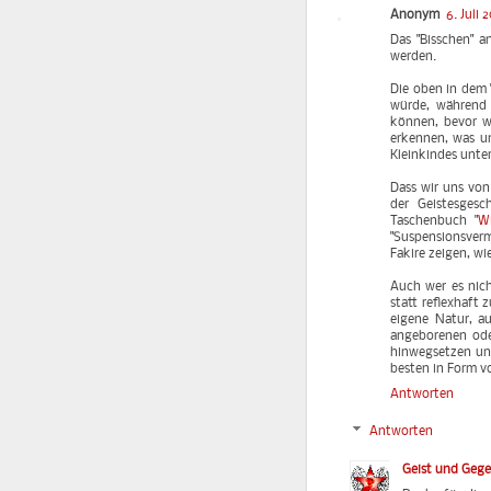
Anonym
6. Juli 
Das "Bisschen" a
werden.
Die oben in dem 
würde, während 
können, bevor wi
erkennen, was u
Kleinkindes unte
Dass wir uns von
der Geistesgesc
Taschenbuch "
Wi
"Suspensionsverm
Fakire zeigen, wi
Auch wer es nich
statt reflexhaft 
eigene Natur, a
angeborenen oder
hinwegsetzen und
besten in Form v
Antworten
Antworten
Geist und Geg