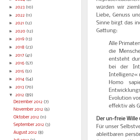
würden wir zieml
►
2023
(10)
Liebe, Genuss un
►
2022
(11)
Sinne birgt das in
►
2021
(12)
Gattung:
►
2020
(12)
►
2019
(13)
Alle Primate
►
2018
(23)
die Mensche
►
2017
(41)
entsteht dur
►
2016
(57)
bei der In
►
2015
(51)
Intelligenz«
►
2014
(54)
Homo sapie
►
2013
(70)
Entwicklung
▼
2012
(89)
Evolution vo
Dezember 2012
(7)
effektiv als 
November 2012
(6)
Oktober 2012
(11)
Der un-freie Will
September 2012
(3)
Für unser Selbstv
August 2012
(8)
ableitbaren persö