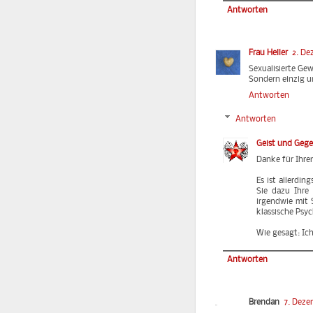
Antworten
Frau Heller
2. De
Sexualisierte Gew
Sondern einzig u
Antworten
Antworten
Geist und Geg
Danke für Ihre
Es ist allerdi
Sie dazu Ihre 
irgendwie mit 
klassische Psyc
Wie gesagt: Ic
Antworten
Brendan
7. Deze