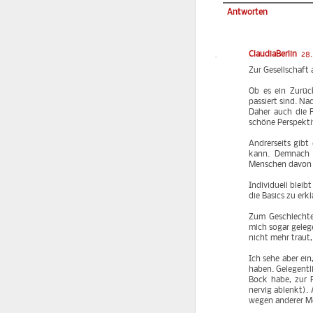
Antworten
ClaudiaBerlin
28
Zur Gesellschaft 
Ob es ein Zurüc
passiert sind. N
Daher auch die R
schöne Perspekti
Andrerseits gibt
kann. Demnach 
Menschen davon ü
Individuell bleib
die Basics zu er
Zum Geschlechter
mich sogar gelege
nicht mehr traut,
Ich sehe aber ein
haben. Gelegentl
Bock habe, zur 
nervig ablenkt). 
wegen anderer Me