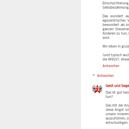
Einschüchterung
Selbsbezähmung, 
Das wundert auc
egozentrisches V
bewundert als kr
ganzen Steuerver
Anderen zu tun, i
wird.
Wir leben in grus
(und typisch auch
die ANGST, etwas
Antworten
Antworten
Geist und Geg
Das ist gut be
tun?
Das mit der An
diese Angst sc
unsere innere
auszuführen, ob
entschuldigen.