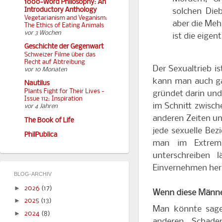
1000-Word Philosophy: An
Introductory Anthology
solchen Die
Vegetarianism and Veganism:
aber die Mehr
The Ethics of Eating Animals
vor 3 Wochen
ist die eigen
Geschichte der Gegenwart
Schweizer Filme über das
Recht auf Abtreibung
Der Sexualtrieb i
vor 10 Monaten
kann man auch ga
Nautilus
Plants Fight for Their Lives -
gründet darin und
Issue 112: Inspiration
im Schnitt zwisch
vor 4 Jahren
anderen Zeiten un
The Book of Life
jede sexuelle Bez
PhilPublica
man im Extrem
unterschreiben l
Einvernehmen her
BLOG-ARCHIV
►
2026
(17)
Wenn diese Männer
►
2025
(13)
Man könnte sagen
►
2024
(8)
anderen Schade