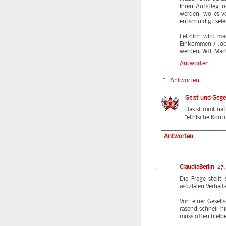
ihren Aufstieg o
werden, wo es v
entschuldigt seie
Letzlich wird m
Einkommen / Job
werden, WIE Mach
Antworten
Antworten
Geist und Geg
Das stimmt nat
"ethische Kontr
Antworten
ClaudiaBerlin
27.
Die Frage stell
asozialen Verhalt
Von einer Gesell
rasend schnell h
muss offen bleibe