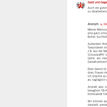
Geist und Geg
Auch ein guter
zu Verarbeitend
Anonym
14. D
Meiner Meinung
eine ganz schne
Butler, buchtet
Außerdem find
"besonderen Ar
z.B. aus der M
Schusswaffe" 
Opfer am meis
Gewaltverbrec
Eben darum ist 
dran, Frauen m
ich brächte es
an, tagtäglich
Anstatt also 
besagtem FB-Po
Kriminalität fo
Wir können auc
darstellt, werd