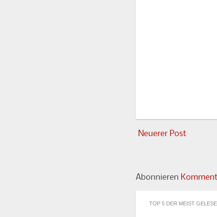
Neuerer Post
Abonnieren
Kommenta
TOP 5 DER MEIST GELES