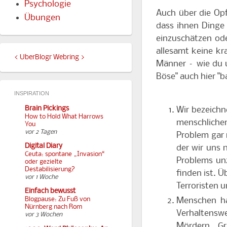
Psychologie
Auch über die Opf
Übungen
dass ihnen Dinge 
einzuschätzen oder
allesamt keine kr
<
UberBlogr Webring
>
Männer – wie du u
Böse" auch hier "
INSPIRATION
Brain Pickings
Wir bezeichn
How to Hold What Harrows
menschlichen
You
vor 2 Tagen
Problem gar 
Digital Diary
der wir uns 
Ceuta: spontane „Invasion“
Problems unz
oder gezielte
Destabilisierung?
finden ist. Ü
vor 1 Woche
Terroristen 
Einfach bewusst
Menschen ha
Blogpause: Zu Fuß von
Nürnberg nach Rom
Verhaltensw
vor 3 Wochen
Mördern, Gr