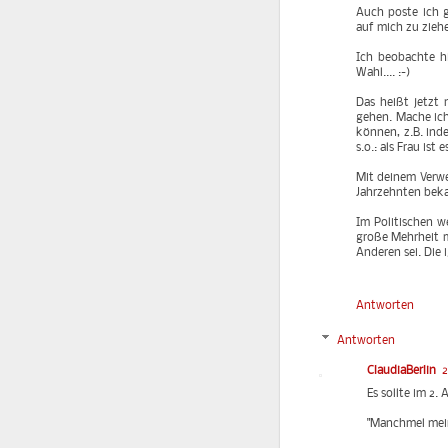
Auch poste ich g
auf mich zu zieh
Ich beobachte hi
Wahl.... :-)
Das heißt jetzt 
gehen. Mache ich
können, z.B. ind
s.o.: als Frau ist 
Mit deinem Verwe
Jahrzehnten beka
Im Politischen we
große Mehrheit ma
Anderen sei. Die 
Antworten
Antworten
ClaudiaBerlin
2
Es sollte im 2.
"Manchmel mein