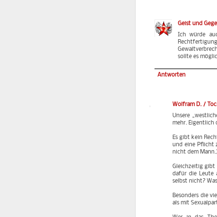
Geist und Geg
Ich würde auc
Rechtfertigung
Gewaltverbrech
sollte es mögli
Antworten
Wolfram D. / To
Unsere „westliche
mehr. Eigentlich 
Es gibt kein Rec
und eine Pflicht 
nicht dem Mann.
Gleichzeitig gibt
dafür die Leute 
selbst nicht? Wa
Besonders die vi
als mit Sexualpar