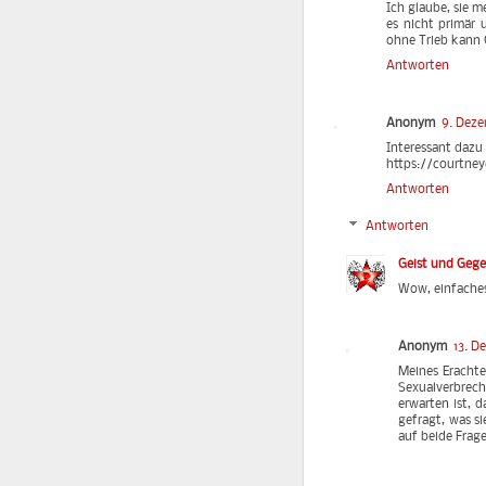
Ich glaube, sie m
es nicht primär 
ohne Trieb kann 
Antworten
Anonym
9. Deze
Interessant dazu
https://courtne
Antworten
Antworten
Geist und Geg
Wow, einfaches
Anonym
13. D
Meines Erachte
Sexualverbrec
erwarten ist, 
gefragt, was s
auf beide Frag