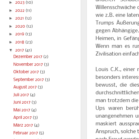
►
2023
(10)
Willensschwäche o
►
2022
(11)
wie z.B. eine lat
►
2021
(12)
Trumps Äußerung
►
2020
(12)
gegen Abhängige. 
►
2019
(13)
Heimen, in Gefän
►
2018
(23)
Wenn man es runt
▼
2017
(41)
Zivilisation einfa
Dezember 2017
(2)
November 2017
(3)
Louis C.K., einer
Oktober 2017
(3)
besonders interes
September 2017
(3)
bewusst, die dies
August 2017
(3)
durchschnittlich
Juli 2017
(4)
man trotzdem die 
Juni 2017
(3)
Ups waren berüh
Mai 2017
(4)
unangenehmen un
April 2017
(3)
maskiert ausspra
März 2017
(4)
Anspruch, solche 
Februar 2017
(5)