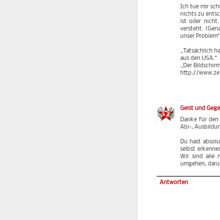
Ich tue mir sc
nichts zu ents
ist oder nicht
versteht. (Gen
unser Problem“ 
„Tatsächlich h
aus den USA.“
„Der Bildschirm
http://www.ze
Geist und Geg
Danke für den 
Abi-, Ausbildu
Du hast absolut
selbst erkenne
Wir sind alle
umgehen, daru
Antworten