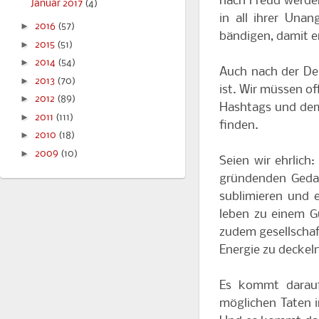
nach Freud werden
Januar 2017
(4)
in all ihrer Una
►
2016
(57)
bändigen, damit er
►
2015
(51)
►
2014
(54)
Auch nach der Desi
►
2013
(70)
ist. Wir müssen of
►
2012
(89)
Hashtags und dem
►
2011
(111)
finden.
►
2010
(18)
►
2009
(10)
Seien wir ehrlich
gründenden Gedan
sublimieren und e
leben zu einem Gu
zudem gesellschaft
Energie zu deckel
Es kommt darauf 
möglichen Taten i