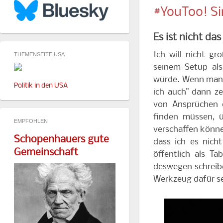
#YouToo! Si
Es ist nicht da
Ich will nicht g
THEMENSEITE USA
seinem Setup als
würde. Wenn man M
Politik in den USA
ich auch" dann ze
von Ansprüchen o
finden müssen, ü
EMPFOHLEN
verschaffen könne
Schopenhauers gute
dass ich es nich
Gemeinschaft
öffentlich als T
deswegen schreibe 
Werkzeug dafür s