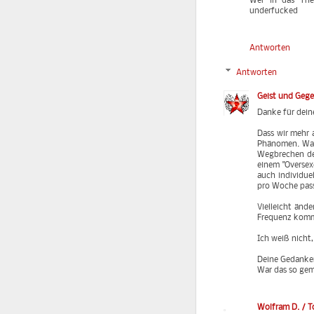
Wer in das The
underfucked
Antworten
Antworten
Geist und Geg
Danke für dei
Dass wir mehr a
Phänomen. Was 
Wegbrechen der
einem "Oversex
auch individue
pro Woche passi
Vielleicht änd
Frequenz komm
Ich weiß nicht
Deine Gedanken
War das so ge
Wolfram D. / T