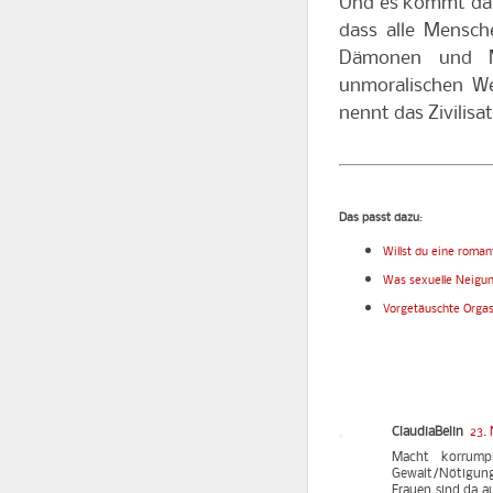
Und es kommt dar
dass alle Mensch
Dämonen und Mo
unmoralischen W
nennt das Zivilisat
Das passt dazu
:
Willst du eine roman
Was sexuelle Neigun
Vorgetäuschte Orga
ClaudiaBelin
23.
Macht korrumpi
Gewalt/Nötigung/
Frauen sind da au