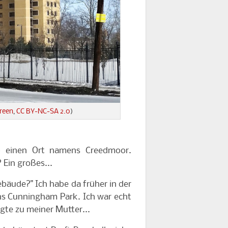
reen
,
CC BY-NC-SA 2.0
)
o einen Ort namens Creedmoor.
Ein großes...
bäude?" Ich habe da früher in der
ens Cunningham Park. Ich war echt
agte zu meiner Mutter...