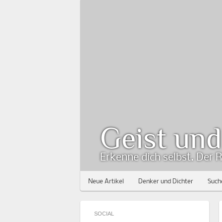
Geist un
Erkenne dich selbst. Der R
Neue Artikel
Denker und Dichter
Such
SOCIAL