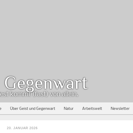
d Gegenwart
est kommt (fast) von allein.
e
Über Geist und Gegenwart
Natur
Arbeitswelt
Newsletter
20. JANUAR 2026