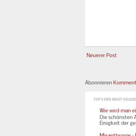
Neuerer Post
Abonnieren
Kommenta
TOP 5 DER MEIST GELES
Wie wird man e
Die schönsten A
Einigkeit der g
Misanthropie -