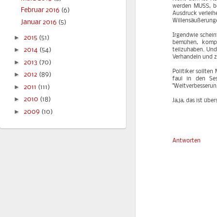
werden MUSS, be
Februar 2016
(6)
Ausdruck verleih
Willensäußerunge
Januar 2016
(5)
Irgendwie scheint
►
2015
(51)
bemühen, kompl
►
2014
(54)
teilzuhaben. Un
Verhandeln und 
►
2013
(70)
Politiker sollten
►
2012
(89)
faul in den Se
►
"Weltverbesserun
2011
(111)
►
2010
(18)
Ja,ja, das ist übe
►
2009
(10)
Antworten