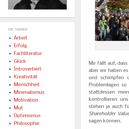
DIE THEMEN
Arbeit
Erfolg
Fachliteratur
Glück
Mir fällt auf, da
Introvertiert
aber wir haben es 
Kreativität
und schimpfen ü
Menschheit
Problemlagen so 
stattdessen mein
Minimalismus
kontrollieren un
Motivation
stehen ja auch f
Mut
Shareholder Valu
Optimismus
sagen können.
Philosophie