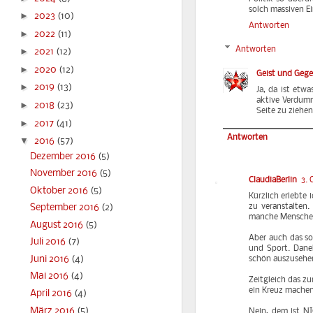
solch massiven Ei
►
2023
(10)
Antworten
►
2022
(11)
Antworten
►
2021
(12)
►
2020
(12)
Geist und Geg
►
2019
(13)
Ja, da ist etw
aktive Verdumm
►
2018
(23)
Seite zu ziehe
►
2017
(41)
Antworten
▼
2016
(57)
Dezember 2016
(5)
November 2016
(5)
ClaudiaBerlin
3. 
Oktober 2016
(5)
Kürzlich erlebte 
zu veranstalten.
September 2016
(2)
manche Menschen 
August 2016
(5)
Aber auch das so
Juli 2016
(7)
und Sport. Daneb
Juni 2016
(4)
schön auszusehen
Mai 2016
(4)
Zeitgleich das zu
ein Kreuz machen
April 2016
(4)
März 2016
(5)
Nein, dem ist N