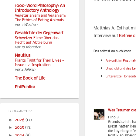
1000-Word Philosophy: An
Introductory Anthology
Vegetarianism and Veganism:
The Ethics of Eating Animals
vor 3 Wochen
Matthias A. Exl hat mi
Geschichte der Gegenwart
Interview auf
Befreie d
Schweizer Filme über das
Recht auf Abtreibung
vor 10 Monaten
Das solltest du auch lesen
:
Nautilus
Plants Fight for Their Lives -
Ankunft im Postmate
Issue 112: Inspiration
Unschuld und das Le
vor 4 Jahren
Entgrenzte Horizont
The Book of Life
PhilPublica
Weil Träumen die
BLOG-ARCHIV
Hiho :)
►
2026
(17)
Grundsätzlich ha
Brexit hätten ke
►
2025
(13)
die Lage begreifen
►
2024
(8)
Politik so überd