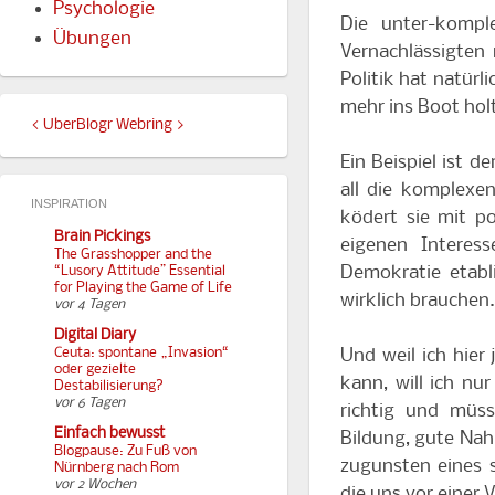
Psychologie
Die unter-kompl
Übungen
Vernachlässigten
Politik hat natürl
mehr ins Boot hol
<
UberBlogr Webring
>
Ein Beispiel ist d
all die komplexe
INSPIRATION
ködert sie mit po
Brain Pickings
eigenen Interess
The Grasshopper and the
Demokratie etabl
“Lusory Attitude” Essential
for Playing the Game of Life
wirklich brauchen.
vor 4 Tagen
Digital Diary
Und weil ich hie
Ceuta: spontane „Invasion“
oder gezielte
kann, will ich nur
Destabilisierung?
vor 6 Tagen
richtig und müss
Einfach bewusst
Bildung, gute Nah
Blogpause: Zu Fuß von
zugunsten eines s
Nürnberg nach Rom
vor 2 Wochen
die uns vor einer