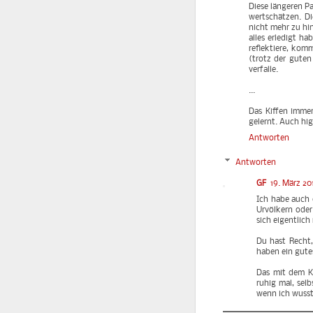
Diese längeren P
wertschätzen. Di
nicht mehr zu hin
alles erledigt h
reflektiere, komm
(trotz der guten
verfalle.
...
Das Kiffen immer
gelernt. Auch hi
Antworten
Antworten
GF
19. März 20
Ich habe auch 
Urvölkern oder
sich eigentlich
Du hast Recht,
haben ein gute
Das mit dem K
ruhig mal, sel
wenn ich wusst