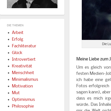
DIE THEMEN
Arbeit
Erfolg
Die L
Fachliteratur
Glück
Meine Liebe zum J
Introvertiert
Kreativität
Um es gleich vor
Menschheit
festen Medien-Job 
Minimalismus
ich habe eine gel
Fotos erfolgreich
Motivation
sagen kann), aber 
Mut
dass es mich irg
Optimismus
würde. Das Inhali
Philosophie
mir die Welt nic