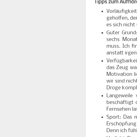
Tipps zum Aufhör
Vorläufigke
geholfen, de
es sich nich
Guter Grund:
sechs Monat
muss. Ich fi
anstatt irge
Verfügbarkei
das Zeug war
Motivation l
wir sind nic
Droge komple
Langeweile 
beschäftigt 
Fernsehen la
Sport: Das m
Erschöpfung 
Denn ich füh