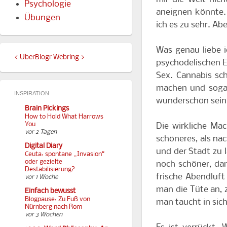
Psychologie
aneignen könnte. 
Übungen
ich es zu sehr. Ab
Was genau liebe i
<
UberBlogr Webring
>
psychodelischen 
Sex. Cannabis sc
machen und sogar
INSPIRATION
wunderschön sein
Brain Pickings
How to Hold What Harrows
You
Die wirkliche Mac
vor 2 Tagen
schöneres, als na
Digital Diary
und der Stadt zu 
Ceuta: spontane „Invasion“
oder gezielte
noch schöner, dann
Destabilisierung?
frische Abendluf
vor 1 Woche
man die Tüte an, 
Einfach bewusst
Blogpause: Zu Fuß von
man taucht in sich
Nürnberg nach Rom
vor 3 Wochen