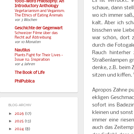
Es ist verrückt.
1000-Word Philosophy: An
Introductory Anthology
schaue, dann stell
Vegetarianism and Veganism:
wo ich immer saß, 
The Ethics of Eating Animals
vor 3 Wochen
kalt. Aber ich sc
Geschichte der Gegenwart
bisschen wie Lieb
Schweizer Filme über das
war schön, dort 
Recht auf Abtreibung
vor 10 Monaten
durch die Fotogal
Nautilus
Rauch hinterher
Plants Fight for Their Lives -
Straßenlampen gre
Issue 112: Inspiration
vor 4 Jahren
denke, z.B. beim
The Book of Life
sitzen und kiffen.
PhilPublica
Apropos Zähne pu
ekligen Geschma
sofort ins Badez
BLOG-ARCHIV
kleinen und sonst
►
2026
(17)
immer eine riese
►
2025
(13)
auch das Zeitempf
►
2024
(8)