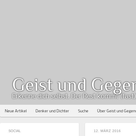
Geist und Gege
Erkenne dich selbst. Der Rest kommt (fast) 
Neue Artikel
Denker und Dichter
Suche
Über Geist und Gegen
SOCIAL
12. MÄRZ 2016