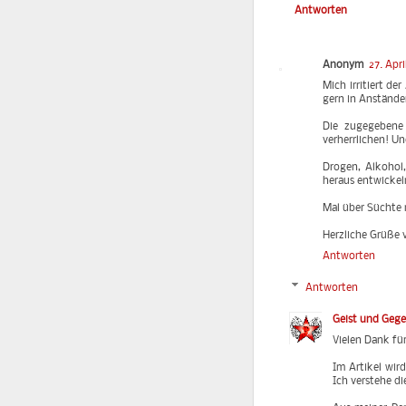
Antworten
Anonym
27. Apr
Mich irritiert de
gern in Anstände
Die zugegebene
verherrlichen! U
Drogen, Alkohol,
heraus entwickeln.
Mal über Süchte
Herzliche Grüße
Antworten
Antworten
Geist und Geg
Vielen Dank fü
Im Artikel wir
Ich verstehe di