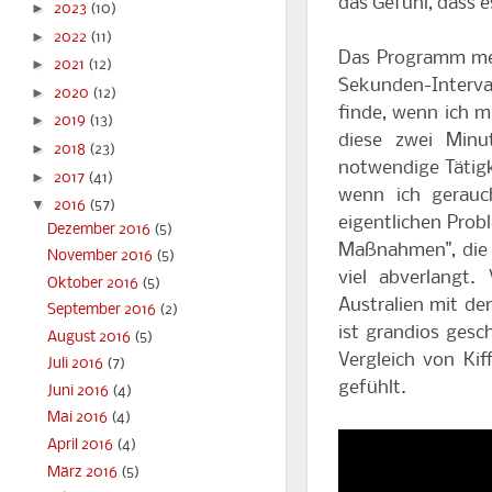
das Gefühl, dass e
►
2023
(10)
►
2022
(11)
Das Programm mein
►
2021
(12)
Sekunden-Intervall
►
2020
(12)
finde, wenn ich m
►
2019
(13)
diese zwei Minu
►
2018
(23)
notwendige Tätigk
►
2017
(41)
wenn ich gerauc
▼
2016
(57)
eigentlichen Prob
Dezember 2016
(5)
Maßnahmen", die i
November 2016
(5)
viel abverlangt.
Oktober 2016
(5)
Australien mit de
September 2016
(2)
ist grandios gesc
August 2016
(5)
Vergleich von Kif
Juli 2016
(7)
gefühlt.
Juni 2016
(4)
Mai 2016
(4)
April 2016
(4)
März 2016
(5)