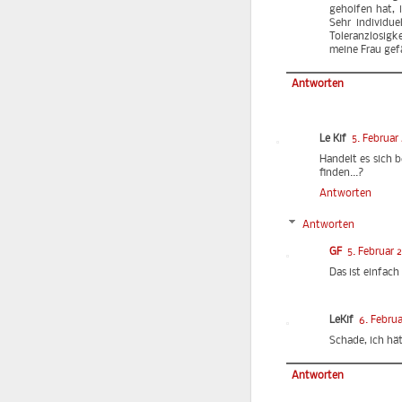
geholfen hat, 
Sehr individue
Toleranzlosigk
meine Frau gef
Antworten
Le Kif
5. Februar
Handelt es sich 
finden...?
Antworten
Antworten
GF
5. Februar 
Das ist einfach
LeKif
6. Februa
Schade, ich hät
Antworten