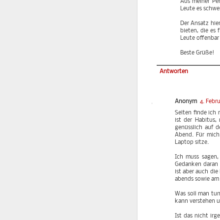
Aus meiner Per
Leute es schwe
Der Ansatz hie
bieten, die es
Leute offenbar
Beste Grüße!
Antworten
Anonym
4. Febr
Selten finde ich 
ist der Habitus,
genüsslich auf d
Abend. Für mich
Laptop sitze.
Ich muss sagen, 
Gedanken daran u
ist aber auch die
abends sowie am 
Was soll man tun
kann verstehen u
Ist das nicht ir