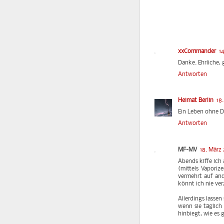
xxCommander
1
Danke. Ehrliche, 
Antworten
Heimat Berlin
18
Ein Leben ohne D
Antworten
MF-MV
18. März
Abends kiffe ich
(mittels Vaporiz
vermehrt auf and
könnt ich nie ver
Allerdings lassen
wenn sie täglich
hinbiegt, wie es 