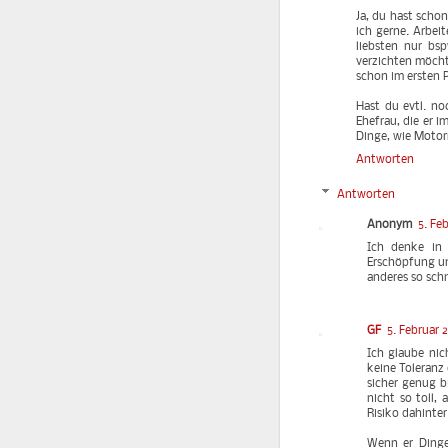
Ja, du hast scho
ich gerne. Arbei
liebsten nur bs
verzichten möchte
schon im ersten 
Hast du evtl. n
Ehefrau, die er 
Dinge, wie Motor
Antworten
Antworten
Anonym
5. Fe
Ich denke in 
Erschöpfung und
anderes so schn
GF
5. Februar 
Ich glaube nic
keine Toleranz
sicher genug bi
nicht so toll,
Risiko dahinter 
Wenn er Dinge 