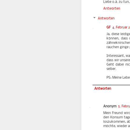
Liebe o.ä. zu tun,
Antworten
Antworten
GF
4. Februar 
Ja, diese leid
können, dass 
zähneknirschen
rauchen ginge g
Interessant, wa
dass wir unser
Geht dabei nic
selber.
PS: Meine Leben
Antworten
Anonym
5. Febr
Mein Freund wird
den Konsum tagew
loszukommen, abe
möchte, wieder ang