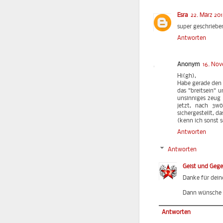
Esra
22. März 201
super geschriebe
Antworten
Anonym
16. Nov
Hi(gh),
Habe gerade den A
das “breitsein“ 
unsinniges zeug 
jetzt, nach 3wö
sichergestellt, 
(kenn ich sonst s
Antworten
Antworten
Geist und Geg
Danke für dein
Dann wünsche ic
Antworten