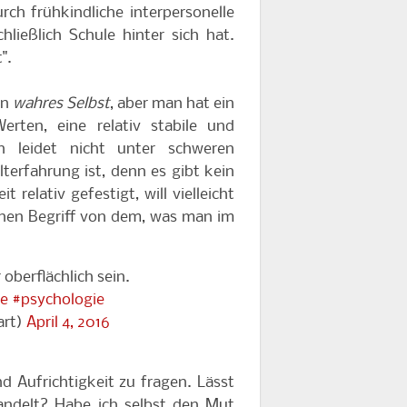
ch frühkindliche interpersonelle
ließlich Schule hinter sich hat.
".
in
wahres Selbst
, aber man hat ein
rten, eine relativ stabile und
an leidet nicht unter schweren
terfahrung ist, denn es gibt kein
relativ gefestigt, will vielleicht
inen Begriff von dem, was man im
oberflächlich sein.
ie
#psychologie
art)
April 4, 2016
d Aufrichtigkeit zu fragen. Lässt
handelt? Habe ich selbst den Mut