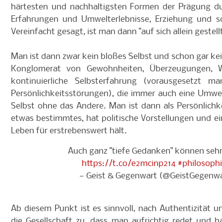
härtesten und nachhaltigsten Formen der Prägung dur
Erfahrungen und Umwelterlebnisse, Erziehung und sch
Vereinfacht gesagt, ist man dann "auf sich allein gestellt
Man ist dann zwar kein bloßes Selbst und schon gar ke
Konglomerat von Gewohnheiten, Überzeugungen, We
kontinuierliche Selbsterfahrung (vorausgesetzt m
Persönlichkeitsstörungen), die immer auch eine Umwel
Selbst ohne das Andere. Man ist dann als Persönlichkeit 
etwas bestimmtes, hat politische Vorstellungen und e
Leben für erstrebenswert hält.
Auch ganz "tiefe Gedanken" können sehr 
https://t.co/e2mcinp214
#philosoph
— Geist & Gegenwart (@GeistGegenw
Ab diesem Punkt ist es sinnvoll, nach Authentizität un
die Gesellschaft zu, dass man aufrichtig redet und 