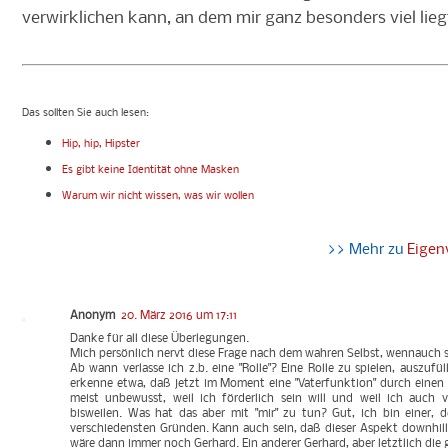
verwirklichen kann, an dem mir ganz besonders viel lieg
Das sollten Sie auch lesen:
Hip, hip, Hipster
Es gibt keine Identität ohne Masken
Warum wir nicht wissen, was wir wollen
>> Mehr zu
Eigen
Anonym
20. März 2016 um 17:11
Danke für all diese Überlegungen.
Mich persönlich nervt diese Frage nach dem wahren Selbst, wennauch sie
Ab wann verlasse ich z.b. eine "Rolle"? Eine Rolle zu spielen, auszufü
erkenne etwa, daß jetzt im Moment eine "Vaterfunktion" durch einen
meist unbewusst, weil ich förderlich sein will und weil ich auch
bisweilen. Was hat das aber mit "mir" zu tun? Gut, ich bin einer, d
verschiedensten Gründen. Kann auch sein, daß dieser Aspekt downhil
wäre dann immer noch Gerhard. Ein anderer Gerhard, aber letztlich die gl