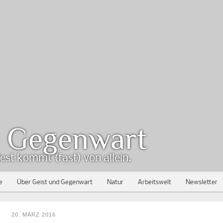
d Gegenwart
est kommt (fast) von allein.
e
Über Geist und Gegenwart
Natur
Arbeitswelt
Newsletter
20. MÄRZ 2016