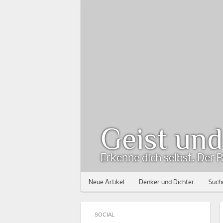
Geist un
Erkenne dich selbst. Der R
Neue Artikel
Denker und Dichter
Such
SOCIAL