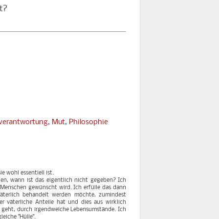
t?
verantwortung
,
Mut
,
Philosophie
 wohl essentiell ist.
llen, wann ist das eigentlich nicht gegeben? Ich
 Menschen gewünscht wird. Ich erfülle das dann
 väterlich behandelt werden möchte, zumindest
er väterliche Anteile hat und dies aus wirklich
l geht, durch irgendwelche Lebensumstände. Ich
eiche "Hülle".